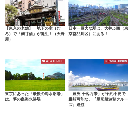
【東京の老舗】 地下の室（む
日本一巨大な駅は、大井ふ頭（東
ろ）で「麹甘酒」が誕生！（天野
京都品川区）にある！
屋）
NEWS&TOPICS
NEWS&TOPICS
東京にあった「最後の海水浴場」
「豊洲 千客万来」が予約不要で
は、夢の島海水浴場
乗船可能な、『屋形船遊覧クルー
ズ』運航