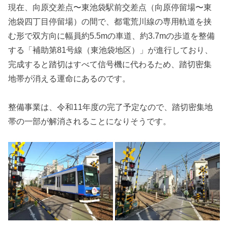
現在、向原交差点〜東池袋駅前交差点（向原停留場〜東
池袋四丁目停留場）の間で、都電荒川線の専用軌道を挟
む形で双方向に幅員約5.5mの車道、約3.7mの歩道を整備
する「補助第81号線（東池袋地区）」が進行しており、
完成すると踏切はすべて信号機に代わるため、踏切密集
地帯が消える運命にあるのです。
整備事業は、令和11年度の完了予定なので、踏切密集地
帯の一部が解消されることになりそうです。