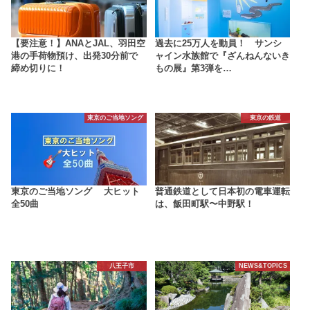
【要注意！】ANAとJAL、羽田空
過去に25万人を動員！ サンシ
港の手荷物預け、出発30分前で
ャイン水族館で『ざんねんないき
締め切りに！
もの展』第3弾を…
東京のご当地ソング
東京の鉄道
東京のご当地ソング 大ヒット
普通鉄道として日本初の電車運転
全50曲
は、飯田町駅〜中野駅！
八王子市
NEWS&TOPICS