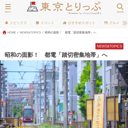
menu
search
トピックス
イベント
おすすめスポット
グルメ
HOME
NEWS&TOPICS
昭和の面影！ 都電「踏切密集地帯」へ
NEWS&TOPICS
昭和の面影！ 都電「踏切密集地帯」へ