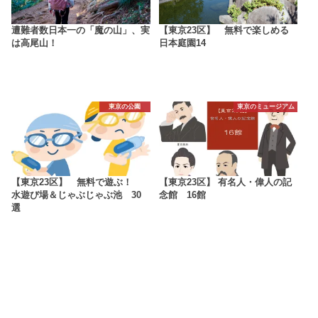
遭難者数日本一の「魔の山」、実
【東京23区】 無料で楽しめる
は高尾山！
日本庭園14
東京の公園
東京のミュージアム
【東京23区】 無料で遊ぶ！
【東京23区】 有名人・偉人の記
水遊び場＆じゃぶじゃぶ池 30
念館 16館
選