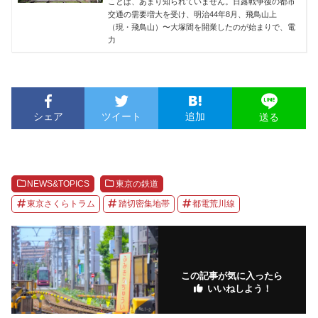
ことは、あまり知られていません。日露戦争後の都市
交通の需要増大を受け、明治44年8月、飛鳥山上
（現・飛鳥山）〜大塚間を開業したのが始まりで、電
力
シェア
ツイート
追加
送る
NEWS&TOPICS
東京の鉄道
東京さくらトラム
踏切密集地帯
都電荒川線
この記事が気に入ったら
いいねしよう！