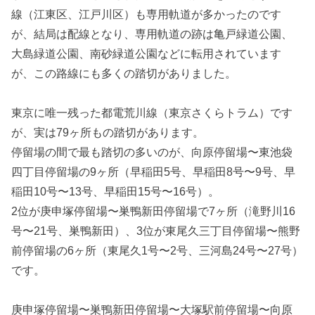
線（江東区、江戸川区）も専用軌道が多かったのです
が、結局は配線となり、専用軌道の跡は亀戸緑道公園、
大島緑道公園、南砂緑道公園などに転用されています
が、この路線にも多くの踏切がありました。
東京に唯一残った都電荒川線（東京さくらトラム）です
が、実は79ヶ所もの踏切があります。
停留場の間で最も踏切の多いのが、向原停留場〜東池袋
四丁目停留場の9ヶ所（早稲田5号、早稲田8号〜9号、早
稲田10号〜13号、早稲田15号〜16号）。
2位が庚申塚停留場〜巣鴨新田停留場で7ヶ所（滝野川16
号〜21号、巣鴨新田）、3位が東尾久三丁目停留場〜熊野
前停留場の6ヶ所（東尾久1号〜2号、三河島24号〜27号）
です。
庚申塚停留場〜巣鴨新田停留場〜大塚駅前停留場〜向原