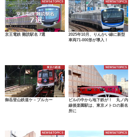
NEWS&TOPICS
NEWS&TOPICS
京王電鉄 難読駅名 7選
2025年10月、りんかい線に新型
車両71-000形が導入！
東京の鉄道
NEWS&TOPICS
御岳登山鉄道ケ－ブルカー
ビルの中から地下鉄が！ 丸ノ内
線後楽園駅は、東京メトロの新名
所に
NEWS&TOPICS
NEWS&TOPICS