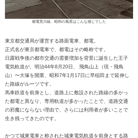
都電荒川線、昭和の風景はこんな感じでした
東京都交通局が運営する路面電車、都電。
正式名が東京都電車で、都電はその略称です。
日露戦争後の都市交通の需要増加を背景に誕生した王子
電気軌道が、明治44年8月20日、 飛鳥山上（現・飛鳥
山）〜大塚を開業、昭和7年1月17日に早稲田まで延伸し
た路線がルーツです。
馬車鉄道を前身とし、道路上に敷設された路線の多かっ
た都電と異なり、専用軌道が多かったことで、道路交通
の邪魔にならない理由で、さらには利用者が多いことで
生き残ってきたのです。
かつて城東電車と称された城東電気軌道を前身とする路