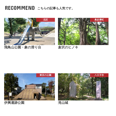
RECOMMEND
こちらの記事も人気です。
北区
奥多摩町
飛鳥山公園・象の滑り台
倉沢のヒノキ
東京の公園
八王子市
伊興遺跡公園
滝山城