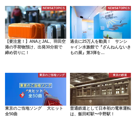
NEWS&TOPICS
NEWS&TOPICS
【要注意！】ANAとJAL、羽田空
過去に25万人を動員！ サンシ
港の手荷物預け、出発30分前で
ャイン水族館で『ざんねんないき
締め切りに！
もの展』第3弾を…
東京のご当地ソング
東京の鉄道
東京のご当地ソング 大ヒット
普通鉄道として日本初の電車運転
全50曲
は、飯田町駅〜中野駅！