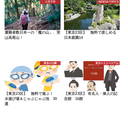
八王子市
NEWS&TOPICS
遭難者数日本一の「魔の山」、実
【東京23区】 無料で楽しめる
は高尾山！
日本庭園14
東京の公園
東京のミュージアム
【東京23区】 無料で遊ぶ！
【東京23区】 有名人・偉人の記
水遊び場＆じゃぶじゃぶ池 30
念館 16館
選