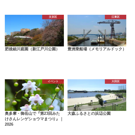
文京区
江東区
肥後細川庭園（新江戸川公園）
豊洲乗船場（メモリアルドック）
イベント
大田区
奥多摩・御岳山で『第23回みた
大森ふるさとの浜辺公園
けさんレンゲショウマまつり』｜
2026