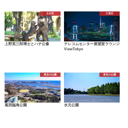
文京区
江東区
上野英三郎博士とハチ公像
テレコムセンター展望室ラウンジ
ViewTokyo
東京の公園
東京の公園
葛西臨海公園
水元公園