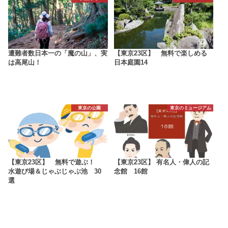
遭難者数日本一の「魔の山」、実
【東京23区】 無料で楽しめる
は高尾山！
日本庭園14
東京の公園
東京のミュージアム
【東京23区】 無料で遊ぶ！
【東京23区】 有名人・偉人の記
水遊び場＆じゃぶじゃぶ池 30
念館 16館
選