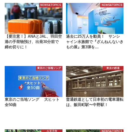
NEWS&TOPICS
NEWS&TOPICS
【要注意！】ANAとJAL、羽田空
過去に25万人を動員！ サンシ
港の手荷物預け、出発30分前で
ャイン水族館で『ざんねんないき
締め切りに！
もの展』第3弾を…
東京のご当地ソング
東京の鉄道
東京のご当地ソング 大ヒット
普通鉄道として日本初の電車運転
全50曲
は、飯田町駅〜中野駅！
八王子市
NEWS&TOPICS