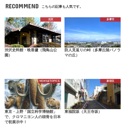
RECOMMEND
こちらの記事も人気です。
北区
多摩市
渋沢史料館・晩香廬（飛鳥山公
防人見返りの峠（多摩丘陵パノラ
園）
マの丘）
NEWS&TOPICS
新宿区
東京・上野「国立科学博物館」
東福院坂（天王寺坂）
で、クロマニヨン人の頭骨を日本
で初展示中！