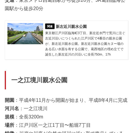
交通
：東京メトロ西葛西駅から徒歩20分、JR葛西臨海公
園駅から徒歩20分
新左近川親水公園
東京都江戸川区臨海町3丁目、新左近水門で荒川に注ぐ
左近川沿いにつくられた江戸川区で4番目の親水公園
が、新左近川親水公園。新左近川親水公園カヌー場の
ある広い水面を有する公園で、葛西地区の埋め立てで
誕生した新左近川の川沿いに全長750m、17h
一之江境川親水公園
開園
：平成4年11月から開園が始まり、平成8年4月に完成
河川名
：一之江境川
規模
：全長3200m
場所
：江戸川区一之江1丁目〜船堀7丁目