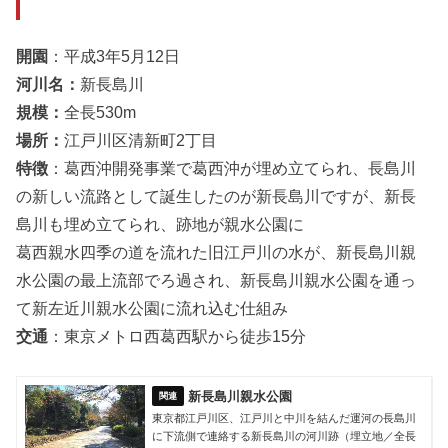
開園
：平成3年5月12日
河川名
：
新長島川
規模
：
全長530m
場所
：
江戸川区清新町2丁目
特徴
：葛西沖開発事業で葛西沖が埋め立てられ、長島川
の新しい流路として誕生したのが新長島川ですが、新長
島川も埋め立てられ、跡地が親水公園に
葛西親水四季の道を流れた旧江戸川の水が、新長島川親
水公園の最上流部でろ過され、新長島川親水公園を通っ
て新左近川親水公園に流れ込む仕組み
交通
：東京メトロ西葛西駅から徒歩15分
新長島川親水公園
東京都江戸川区、江戸川と中川を結んだ運河の長島川
に下流側で連絡する新長島川の河川跡（埋立地／全長