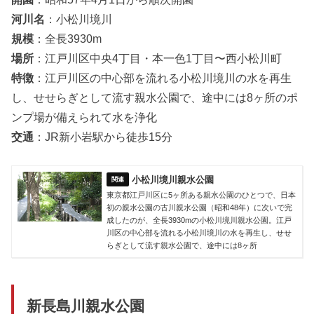
河川名
：小松川境川
規模
：全長3930m
場所
：江戸川区中央4丁目・本一色1丁目〜西小松川町
特徴
：江戸川区の中心部を流れる小松川境川の水を再生
し、せせらぎとして流す親水公園で、途中には8ヶ所のポ
ンプ場が備えられて水を浄化
交通
：JR新小岩駅から徒歩15分
小松川境川親水公園
東京都江戸川区に5ヶ所ある親水公園のひとつで、日本
初の親水公園の古川親水公園（昭和48年）に次いで完
成したのが、全長3930mの小松川境川親水公園。江戸
川区の中心部を流れる小松川境川の水を再生し、せせ
らぎとして流す親水公園で、途中には8ヶ所
新長島川
親水公園