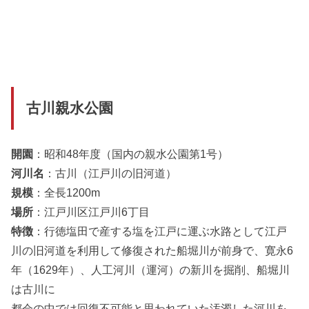
古川親水公園
開園
：昭和48年度（国内の親水公園第1号）
河川名
：古川（江戸川の旧河道）
規模
：全長1200m
場所
：江戸川区江戸川6丁目
特徴
：行徳塩田で産する塩を江戸に運ぶ水路として江戸
川の旧河道を利用して修復された船堀川が前身で、寛永6
年（1629年）、人工河川（運河）の新川を掘削、船堀川
は古川に
都会の中では回復不可能と思われていた汚濁した河川を