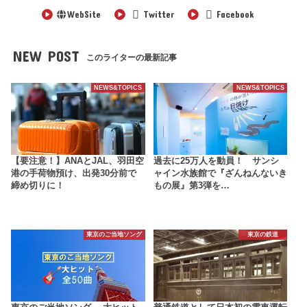
WebSite
Twitter
Facebook
NEW POST
このライターの最新記事
NEWS&TOPICS
NEWS&TOPICS
【要注意！】ANAとJAL、羽田空
過去に25万人を動員！ サンシ
港の手荷物預け、出発30分前で
ャイン水族館で『ざんねんないき
締め切りに！
もの展』第3弾を…
東京のご当地ソング
東京の鉄道