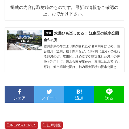
掲載の内容は取材時のものです。最新の情報をご確認の
上、おでかけ下さい。
水遊びも楽しめる！ 江東区の親水公園
全6ヶ所
徳川家康の命により開削された小名木川をはじめ、仙
台堀川、竪川、横十間川など、18河川（運河）の流れ
る運河の街、江東区。埋め立てや暗渠化した河川の跡
地を利用して、親水公園が築かれ、夏場には水遊びも
可能。仙台堀川公園は、都内最大面積の親水公園と
シェア
ツイート
追加
送る
NEWS&TOPICS
江戸川区