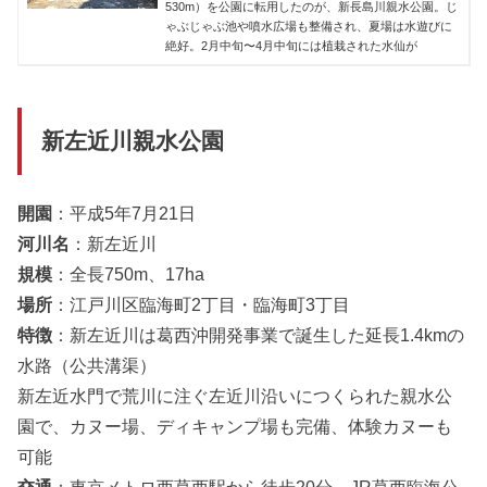
530m）を公園に転用したのが、新長島川親水公園。じ
ゃぶじゃぶ池や噴水広場も整備され、夏場は水遊びに
絶好。2月中旬〜4月中旬には植栽された水仙が
新左近川親水公園
開園
：平成5年7月21日
河川名
：新左近川
規模
：全長750m、17ha
場所
：江戸川区臨海町2丁目・臨海町3丁目
特徴
：新左近川は葛西沖開発事業で誕生した延長1.4kmの
水路（公共溝渠）
新左近水門で荒川に注ぐ左近川沿いにつくられた親水公
園で、カヌー場、ディキャンプ場も完備、体験カヌーも
可能