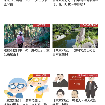
東京のご当地ソング 大ヒット
普通鉄道として日本初の電車運転
全50曲
は、飯田町駅〜中野駅！
八王子市
NEWS&TOPICS
遭難者数日本一の「魔の山」、実
【東京23区】 無料で楽しめる
は高尾山！
日本庭園14
東京の公園
東京のミュージアム
【東京23区】 無料で遊ぶ！
【東京23区】 有名人・偉人の記
水遊び場＆じゃぶじゃぶ池 30
念館 16館