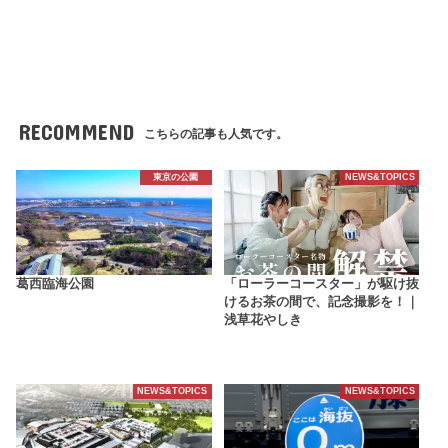
RECOMMEND
こちらの記事も人気です。
東京の公園
NEWS&TOPICS
葛西臨海公園
「ローラーコースター」が駆け抜
けるお茶の間で、記念撮影を！｜
浅草花やしき
NEWS&TOPICS
NEWS&TOPICS