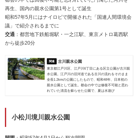
再生、国内の親水公園第1号として誕生
昭和57年5月にはナイロビで開催された「国連人間環境会
議」で紹介されるまでに
交通
：都営地下鉄船堀駅・一之江駅、東京メトロ葛西駅
から徒歩20分
古川親水公園
東京都江戸川区、江戸川6丁目にある区立公園が古川親
水公園。江戸川の旧河道である古川の流れをそのまま
全長1.2kmの公園にしたもので、昭和48年、日本初の
親水公園として誕生。都会の中では修復不可能と思わ
れていた清流を蘇らせた公園で、夏は水遊び
小松川境川親水公園
開園
：昭和57年4月1日から順次開園