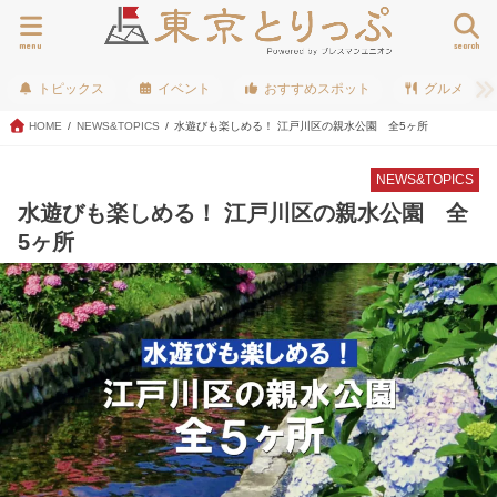
menu
search
トピックス
イベント
おすすめスポット
グルメ
HOME
NEWS&TOPICS
水遊びも楽しめる！ 江戸川区の親水公園 全5ヶ所
NEWS&TOPICS
水遊びも楽しめる！ 江戸川区の親水公園 全
5ヶ所