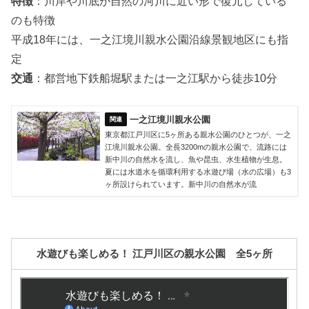
特徴
：川岸や川底が自然の河川に近い形で復元している
のも特徴
平成18年には、一之江境川親水公園沿線景観地区にも指
定
交通
：都営地下鉄船堀駅または一之江駅から徒歩10分
一之江境川親水公園
東京都江戸川区に5ヶ所ある親水公園のひとつが、一之
江境川親水公園。全長3200mの親水公園で、流路には
新中川の自然水を流し、魚や昆虫、水生植物が生息。
夏には水道水を循環利用する水遊び場（水の広場）も3
ヶ所設けられています。新中川の自然水が流
水遊びも楽しめる！ 江戸川区の親水公園 全5ヶ所