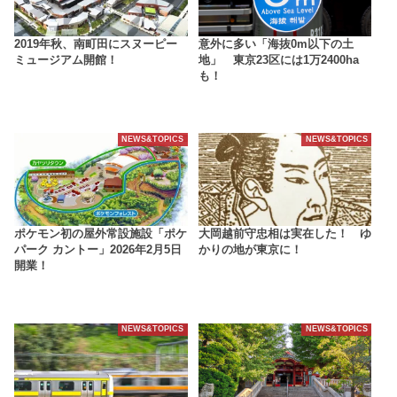
2019年秋、南町田にスヌーピー
意外に多い「海抜0m以下の土
ミュージアム開館！
地」 東京23区には1万2400ha
も！
NEWS&TOPICS
NEWS&TOPICS
ポケモン初の屋外常設施設「ポケ
大岡越前守忠相は実在した！ ゆ
パーク カントー」2026年2月5日
かりの地が東京に！
開業！
NEWS&TOPICS
NEWS&TOPICS