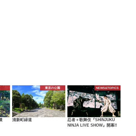
区
東京の公園
NEWS&TOPICS
墳
清新町緑道
忍者＋歌舞伎『SHINJUKU
NINJA LIVE SHOW』開幕!!