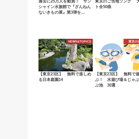
過去に25万人を動員！ サン
東京のご当地ソング 
シャイン水族館で『ざんねん
ト全50曲
ないきもの展』第3弾を…
NEWS&TOPICS
東京の
【東京23区】 無料で楽しめ
【東京23区】 無料で
る日本庭園14
ぶ！ 水遊び場＆じゃ
ぶ池 30選