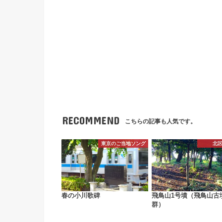
RECOMMEND
こちらの記事も人気です。
東京のご当地ソング
北
春の小川歌碑
飛鳥山1号墳（飛鳥山古
群）