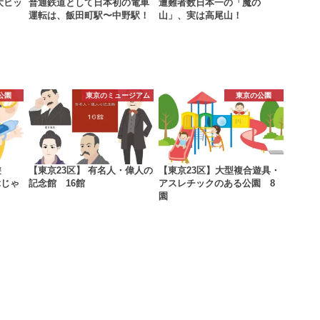
大ヒッ
普通鉄道として日本初の電車
遭難者数日本一の「魔の
運転は、飯田町駅〜中野駅！
山」、実は高尾山！
公園
東京のミュージアム
東京の公園
遊
【東京23区】 有名人・偉人の
【東京23区】大型複合遊具・
ぶじゃ
記念館 16館
アスレチックのある公園 8
園