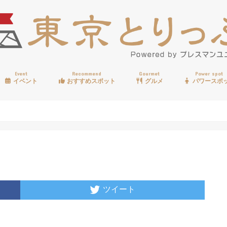
Event
Recommend
Gourmet
Power spot
イベント
おすすめスポット
グルメ
パワースポ
歩く
温泉
見る
買う
遊ぶ
食べる
ツイート