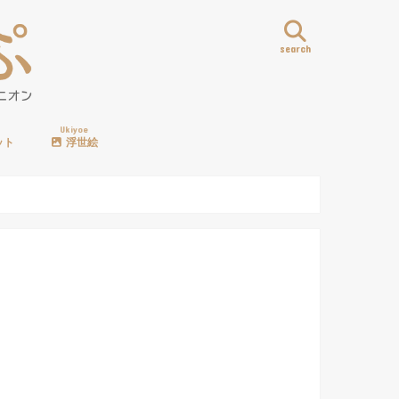
search
Ukiyoe
ット
浮世絵