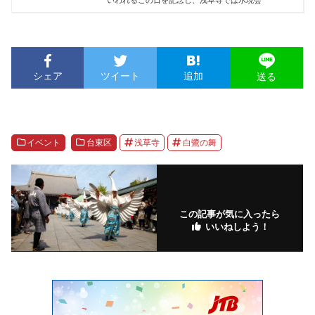
いわれるこの日を記念し、浅草寺では示現会
シェア
ツイート
追加
送る
イベント
台東区
浅草寺
白鷺の舞
この記事が気に入ったら
いいねしよう！