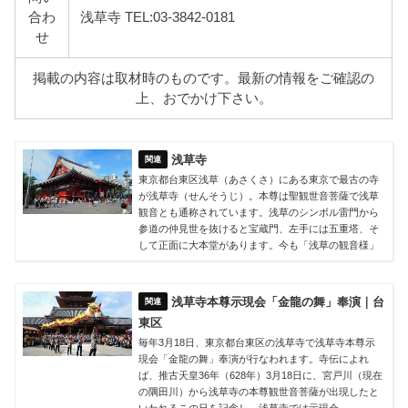
合わ
浅草寺 TEL:03-3842-0181
せ
掲載の内容は取材時のものです。最新の情報をご確認の
上、おでかけ下さい。
浅草寺
東京都台東区浅草（あさくさ）にある東京で最古の寺
が浅草寺（せんそうじ）。本尊は聖観世音菩薩で浅草
観音とも通称されています。浅草のシンボル雷門から
参道の仲見世を抜けると宝蔵門、左手には五重塔、そ
して正面に大本堂があります。今も「浅草の観音様」
浅草寺本尊示現会「金龍の舞」奉演｜台
東区
毎年3月18日、東京都台東区の浅草寺で浅草寺本尊示
現会「金龍の舞」奉演が行なわれます。寺伝によれ
ば、推古天皇36年（628年）3月18日に、宮戸川（現在
の隅田川）から浅草寺の本尊観世音菩薩が出現したと