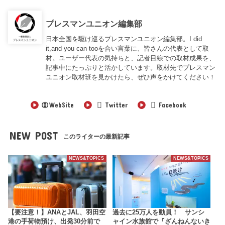
プレスマンユニオン編集部
日本全国を駆け巡るプレスマンユニオン編集部。I did
it,and you can tooを合い言葉に、皆さんの代表として取
材。ユーザー代表の気持ちと、記者目線での取材成果を、
記事中にたっぷりと活かしています。取材先でプレスマン
ユニオン取材班を見かけたら、ぜひ声をかけてください！
WebSite
Twitter
Facebook
NEW POST
このライターの最新記事
NEWS&TOPICS
NEWS&TOPICS
【要注意！】ANAとJAL、羽田空
過去に25万人を動員！ サンシ
港の手荷物預け、出発30分前で
ャイン水族館で『ざんねんないき