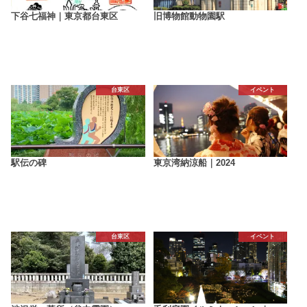
下谷七福神｜東京都台東区
旧博物館動物園駅
台東区
イベント
駅伝の碑
東京湾納涼船｜2024
台東区
イベント