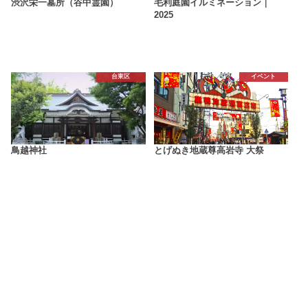
渋沢栄一墓所（谷中霊園）
毛利庭園イルミネーション｜
2025
台東区
イベント
鳥越神社
とげぬき地蔵尊高岩寺 大祭