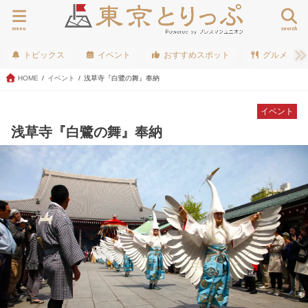
menu
search
トピックス
イベント
おすすめスポット
グルメ
HOME
イベント
浅草寺『白鷺の舞』奉納
イベント
浅草寺『白鷺の舞』奉納