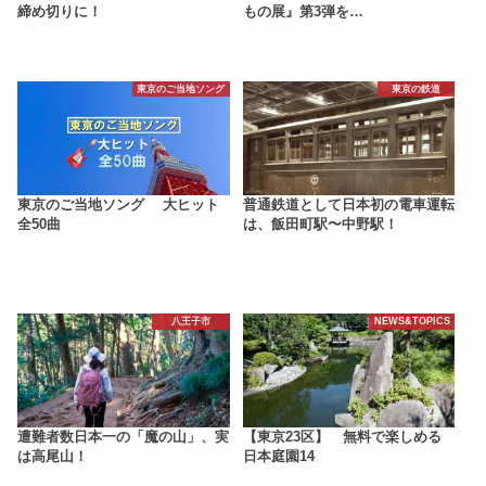
締め切りに！
もの展』第3弾を…
東京のご当地ソング
東京の鉄道
東京のご当地ソング 大ヒット
普通鉄道として日本初の電車運転
全50曲
は、飯田町駅〜中野駅！
八王子市
NEWS&TOPICS
遭難者数日本一の「魔の山」、実
【東京23区】 無料で楽しめる
は高尾山！
日本庭園14