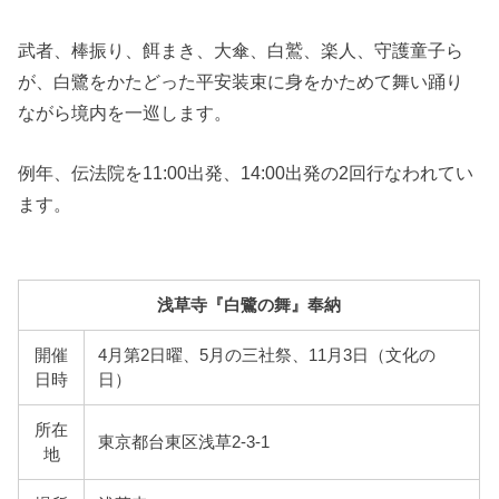
武者、棒振り、餌まき、大傘、白鷲、楽人、守護童子ら
が、白鷺をかたどった平安装束に身をかためて舞い踊り
ながら境内を一巡します。
例年、伝法院を11:00出発、14:00出発の2回行なわれてい
ます。
浅草寺『白鷺の舞』奉納
開催
4月第2日曜、5月の三社祭、11月3日（文化の
日時
日）
所在
東京都台東区浅草2-3-1
地