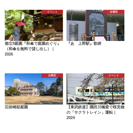
イベント
台東区
都立9庭園『和傘で庭園めぐり』
『あゝ上野駅』歌碑
（和傘を無料で貸し出し）｜
2026
台東区
イベント
旧岩崎邸庭園
【東武鉄道】隅田川橋梁で桜見物
の「サクラトレイン」運転｜
2024