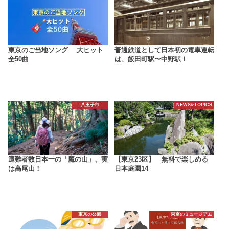
東京のご当地ソング 大ヒット
普通鉄道として日本初の電車運転
全50曲
は、飯田町駅〜中野駅！
八王子市
NEWS&TOPICS
遭難者数日本一の「魔の山」、実
【東京23区】 無料で楽しめる
は高尾山！
日本庭園14
東京の公園
東京のミュージアム