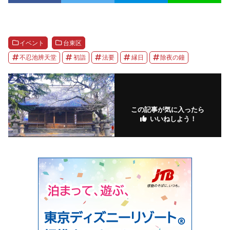
イベント
台東区
不忍池辨天堂
初詣
法要
縁日
除夜の鐘
この記事が気に入ったら
いいねしよう！