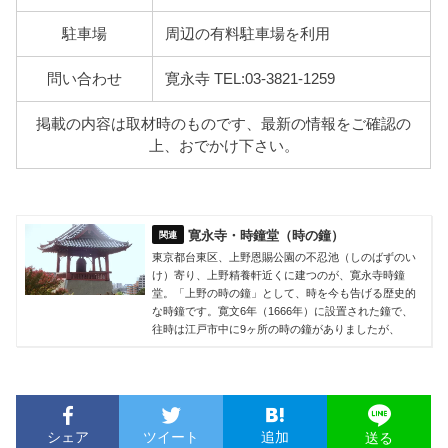
駐車場
周辺の有料駐車場を利用
問い合わせ
寛永寺 TEL:03-3821-1259
掲載の内容は取材時のものです、最新の情報をご確認の
上、おでかけ下さい。
寛永寺・時鐘堂（時の鐘）
東京都台東区、上野恩賜公園の不忍池（しのばずのい
け）寄り、上野精養軒近くに建つのが、寛永寺時鐘
堂。「上野の時の鐘」として、時を今も告げる歴史的
な時鐘です。寛文6年（1666年）に設置された鐘で、
往時は江戸市中に9ヶ所の時の鐘がありましたが、
シェア
ツイート
追加
送る