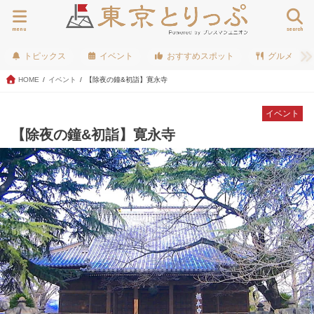
menu
search
トピックス
イベント
おすすめスポット
グルメ
HOME
イベント
【除夜の鐘&初詣】寛永寺
イベント
【除夜の鐘&初詣】寛永寺