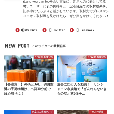
it,and you can tooを合い言葉に、皆さんの代表として取
材。ユーザー代表の気持ちと、記者目線での取材成果を、
記事中にたっぷりと活かしています。取材先でプレスマン
ユニオン取材班を見かけたら、ぜひ声をかけてください！
WebSite
Twitter
Facebook
NEW POST
このライターの最新記事
NEWS&TOPICS
NEWS&TOPICS
【要注意！】ANAとJAL、羽田空
過去に25万人を動員！ サンシ
港の手荷物預け、出発30分前で
ャイン水族館で『ざんねんないき
締め切りに！
もの展』第3弾を…
東京のご当地ソング
東京の鉄道