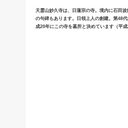
天霊山妙久寺は、日蓮宗の寺。境内に石田波
の句碑もあります。日領上人の創建。第48
成20年にこの寺を墓所と決めています（平成2