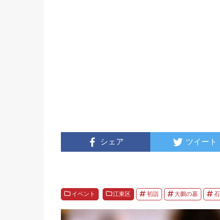
シェア
ツイート
イベント
江東区
初詣
大鵬の墓
石