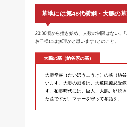
墓地には第48代横綱・大鵬の
23:30頃から撞き始め、人数の制限はない
お子様には無理かと思います｣とのこと。
大鵬の墓（納谷家の墓）
大鵬幸喜（たいほうこうき）の墓（納谷
います。大鵬の戒名は、大道院殿忍受錬
す。柏鵬時代には、巨人、大鵬、卵焼き
た墓ですが、マナーを守って参詣を。