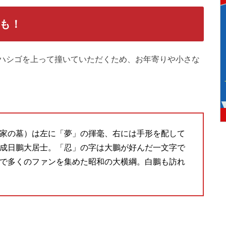
墓も！
。｢ハシゴを上って撞いていただくため、お年寄りや小さな
家の墓）は左に「夢」の揮毫、右には手形を配して
成日鵬大居士。「忍」の字は大鵬が好んだ一文字で
で多くのファンを集めた昭和の大横綱。白鵬も訪れ