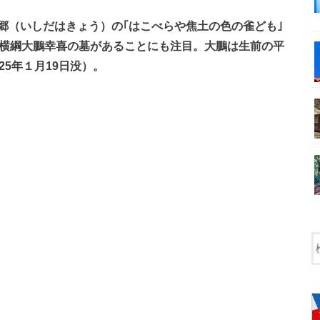
郷（いしだはきょう）の｢はこべらや焦土の色の雀ども｣
代横綱大鵬幸喜の墓があることにも注目。大鵬は生前の平
5年１月19日没）。