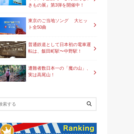
きもの展』第3弾を開催中！
東京のご当地ソング 大ヒッ
ト全50曲
普通鉄道として日本初の電車運
転は、飯田町駅〜中野駅！
遭難者数日本一の「魔の山」、
実は高尾山！