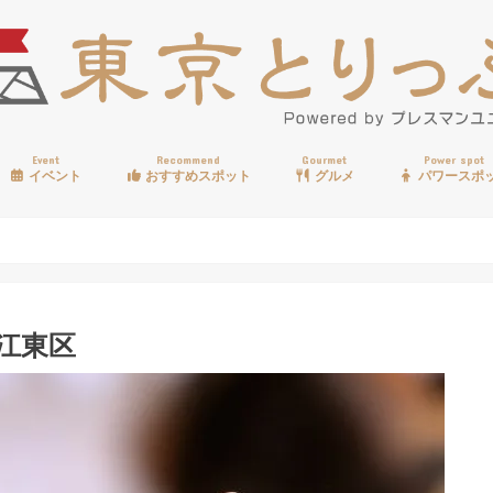
Event
Recommend
Gourmet
Power spot
イベント
おすすめスポット
グルメ
パワースポ
歩く
温泉
見る
買う
遊ぶ
食べる
江東区