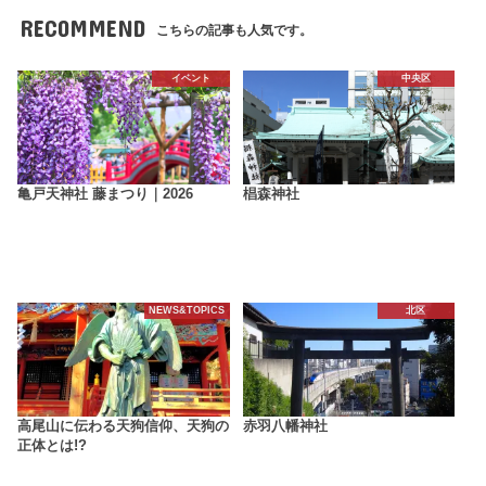
RECOMMEND
こちらの記事も人気です。
イベント
中央区
亀戸天神社 藤まつり｜2026
椙森神社
NEWS&TOPICS
北区
高尾山に伝わる天狗信仰、天狗の
赤羽八幡神社
正体とは!?