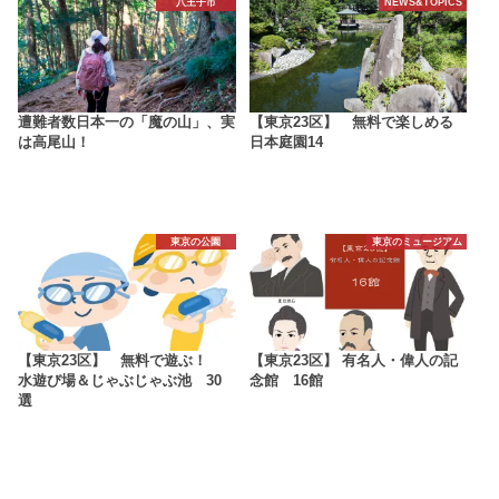
八王子市
NEWS&TOPICS
遭難者数日本一の「魔の山」、実
【東京23区】 無料で楽しめる
は高尾山！
日本庭園14
東京の公園
東京のミュージアム
【東京23区】 無料で遊ぶ！
【東京23区】 有名人・偉人の記
水遊び場＆じゃぶじゃぶ池 30
念館 16館
選