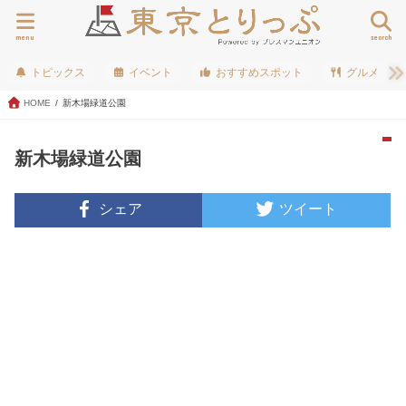
menu
search
トピックス
イベント
おすすめスポット
グルメ
HOME
新木場緑道公園
新木場緑道公園
シェア
ツイート