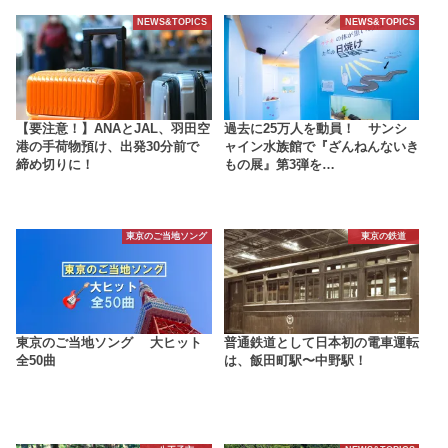
NEWS&TOPICS
NEWS&TOPICS
【要注意！】ANAとJAL、羽田空
過去に25万人を動員！ サンシ
港の手荷物預け、出発30分前で
ャイン水族館で『ざんねんないき
締め切りに！
もの展』第3弾を…
東京のご当地ソング
東京の鉄道
東京のご当地ソング 大ヒット
普通鉄道として日本初の電車運転
全50曲
は、飯田町駅〜中野駅！