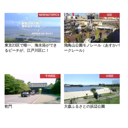
NEWS&TOPICS
北区
東京23区で唯一、海水浴ができ
飛鳥山公園モノレール（あすかパ
るビーチが、江戸川区に！
ークレール）
千代田区
大田区
乾門
大森ふるさとの浜辺公園