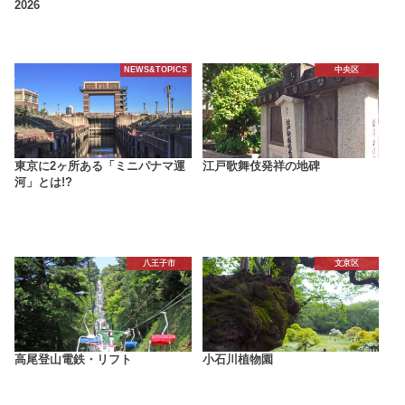
2026
NEWS&TOPICS
中央区
東京に2ヶ所ある「ミニパナマ運
江戸歌舞伎発祥の地碑
河」とは!?
八王子市
文京区
高尾登山電鉄・リフト
小石川植物園