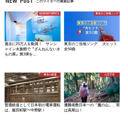
NEW POST
このライターの最新記事
NEWS&TOPICS
東京のご当地ソング
過去に25万人を動員！ サンシ
東京のご当地ソング 大ヒット
ャイン水族館で『ざんねんないき
全50曲
もの展』第3弾を…
東京の鉄道
八王子市
普通鉄道として日本初の電車運転
遭難者数日本一の「魔の山」、実
は、飯田町駅〜中野駅！
は高尾山！