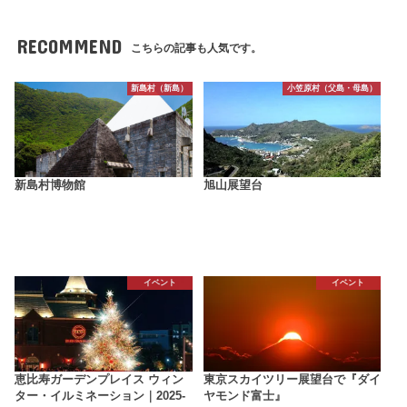
RECOMMEND
こちらの記事も人気です。
新島村（新島）
小笠原村（父島・母島）
新島村博物館
旭山展望台
イベント
イベント
恵比寿ガーデンプレイス ウィン
東京スカイツリー展望台で『ダイ
ター・イルミネーション｜2025-
ヤモンド富士』