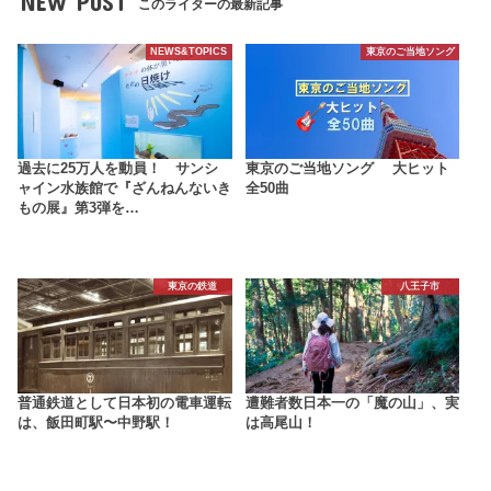
NEW POST
このライターの最新記事
NEWS&TOPICS
東京のご当地ソング
過去に25万人を動員！ サンシ
東京のご当地ソング 大ヒット
ャイン水族館で『ざんねんないき
全50曲
もの展』第3弾を…
東京の鉄道
八王子市
普通鉄道として日本初の電車運転
遭難者数日本一の「魔の山」、実
は、飯田町駅〜中野駅！
は高尾山！