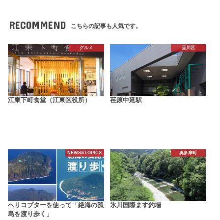
RECOMMEND
こちらの記事も人気です。
グルメ
品川区
江東下町食堂（江東区役所）
荏原中延駅
NEWS&TOPICS
奥多摩町
ヘリコプターを使って「絶海の孤
氷川国際ます釣場
島を渡り歩く」