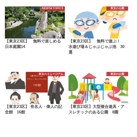
NEWS&TOPICS
東京の公園
【東京23区】 無料で楽しめる
【東京23区】 無料で遊ぶ！
日本庭園14
水遊び場＆じゃぶじゃぶ池 30
選
東京のミュージアム
東京の公園
【東京23区】 有名人・偉人の記
【東京23区】大型複合遊具・ア
念館 16館
スレチックのある公園 8園