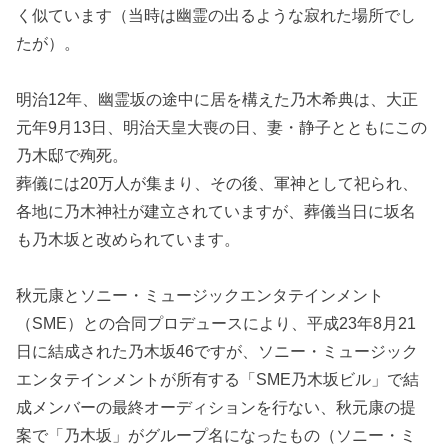
く似ています（当時は幽霊の出るような寂れた場所でし
たが）。
明治12年、幽霊坂の途中に居を構えた乃木希典は、大正
元年9月13日、明治天皇大喪の日、妻・静子とともにこの
乃木邸で殉死。
葬儀には20万人が集まり、その後、軍神として祀られ、
各地に乃木神社が建立されていますが、葬儀当日に坂名
も乃木坂と改められています。
秋元康とソニー・ミュージックエンタテインメント
（SME）との合同プロデュースにより、平成23年8月21
日に結成された乃木坂46ですが、ソニー・ミュージック
エンタテインメントが所有する「SME乃木坂ビル」で結
成メンバーの最終オーディションを行ない、秋元康の提
案で「乃木坂」がグループ名になったもの（ソニー・ミ