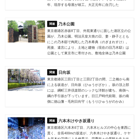
年、現存する母屋が竣工。大正元年に自刃した
乃木公園
東京都港区赤坂8丁目、外苑東通りに面した港区立の公
園が、乃木公園。明治天皇大喪の日、妻・静子ととも
にこの乃木邸で殉死した乃木希典（のぎまれすけ）。
死後、遺言により、土地と建物（現在の旧乃木邸）は
公園として東京市に寄付され、敷地全体は乃木公園
日向坂
東京都港区三田1丁目と三田2丁目の間、二之橋から南
に上る坂道が、日向坂（ひゅうがざか）。坂の頂上部
には、綱町三井倶楽部のシックな洋館が建ち、南側へ
綱の手引坂が下っています。日江戸時代前期、坂の南
側に徳山藩・毛利日向守（もうりひゅうがのかみ）
六本木けやき坂通り
東京都港区六本木6丁目、六本木ヒルズの中心を東西に
貫く、全長400mの坂道が、六本木けやき坂通り。ケヤ
キ並木や花壇による修景で、四季折々の景観を生み出