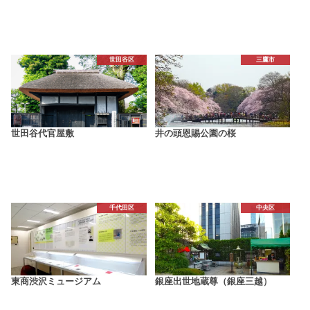
世田谷区
三鷹市
世田谷代官屋敷
井の頭恩賜公園の桜
千代田区
中央区
東商渋沢ミュージアム
銀座出世地蔵尊（銀座三越）