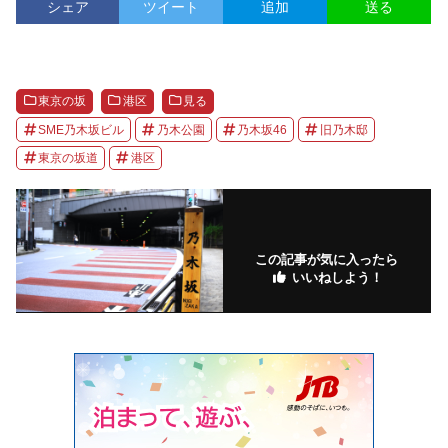
シェア
ツイート
追加
送る
東京の坂
港区
見る
SME乃木坂ビル
乃木公園
乃木坂46
旧乃木邸
東京の坂道
港区
この記事が気に入ったら
いいねしよう！