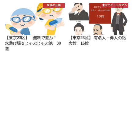
東京の公園
東京のミュージアム
【東京23区】 無料で遊ぶ！
【東京23区】 有名人・偉人の記
水遊び場＆じゃぶじゃぶ池 30
念館 16館
選