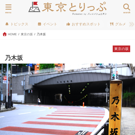
menu
search
トピックス
イベント
おすすめスポット
グルメ
HOME
東京の坂
乃木坂
東京の坂
乃木坂