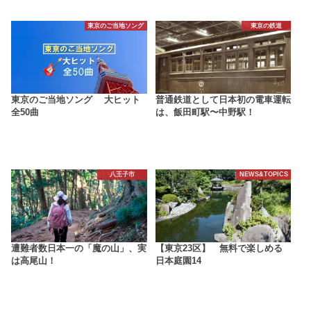
東京のご当地ソング
東京の鉄道
東京のご当地ソング 大ヒット
普通鉄道として日本初の電車運転
全50曲
は、飯田町駅〜中野駅！
八王子市
NEWS&TOPICS
遭難者数日本一の「魔の山」、実
【東京23区】 無料で楽しめる
は高尾山！
日本庭園14