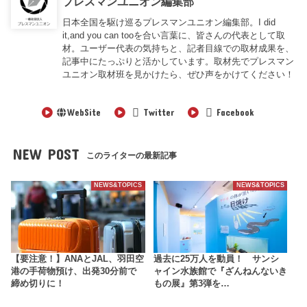
プレスマンユニオン編集部
日本全国を駆け巡るプレスマンユニオン編集部。I did
it,and you can tooを合い言葉に、皆さんの代表として取
材。ユーザー代表の気持ちと、記者目線での取材成果を、
記事中にたっぷりと活かしています。取材先でプレスマン
ユニオン取材班を見かけたら、ぜひ声をかけてください！
WebSite
Twitter
Facebook
NEW POST
このライターの最新記事
NEWS&TOPICS
NEWS&TOPICS
【要注意！】ANAとJAL、羽田空
過去に25万人を動員！ サンシ
港の手荷物預け、出発30分前で
ャイン水族館で『ざんねんないき
締め切りに！
もの展』第3弾を…