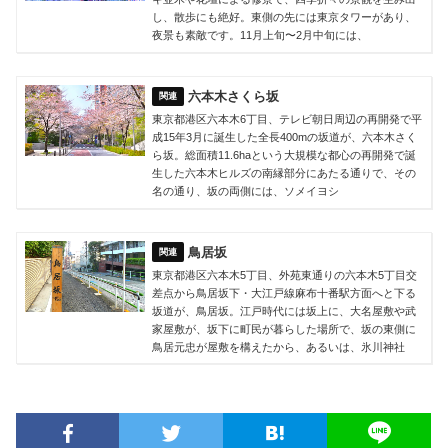
し、散歩にも絶好。東側の先には東京タワーがあり、
夜景も素敵です。11月上旬〜2月中旬には、
六本木さくら坂
東京都港区六本木6丁目、テレビ朝日周辺の再開発で平
成15年3月に誕生した全長400mの坂道が、六本木さく
ら坂。総面積11.6haという大規模な都心の再開発で誕
生した六本木ヒルズの南縁部分にあたる通りで、その
名の通り、坂の両側には、ソメイヨシ
鳥居坂
東京都港区六本木5丁目、外苑東通りの六本木5丁目交
差点から鳥居坂下・大江戸線麻布十番駅方面へと下る
坂道が、鳥居坂。江戸時代には坂上に、大名屋敷や武
家屋敷が、坂下に町民が暮らした場所で、坂の東側に
鳥居元忠が屋敷を構えたから、あるいは、氷川神社