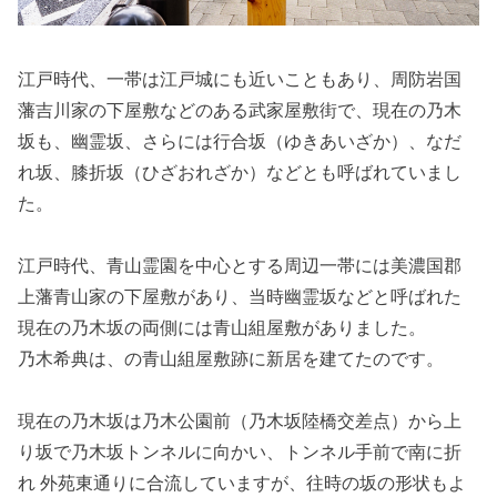
江戸時代、一帯は江戸城にも近いこともあり、周防岩国
藩吉川家の下屋敷などのある武家屋敷街で、現在の乃木
坂も、幽霊坂、さらには行合坂（ゆきあいざか）、なだ
れ坂、膝折坂（ひざおれざか）などとも呼ばれていまし
た。
江戸時代、青山霊園を中心とする周辺一帯には美濃国郡
上藩青山家の下屋敷があり、当時幽霊坂などと呼ばれた
現在の乃木坂の両側には青山組屋敷がありました。
乃木希典は、の青山組屋敷跡に新居を建てたのです。
現在の乃木坂は乃木公園前（乃木坂陸橋交差点）から上
り坂で乃木坂トンネルに向かい、トンネル手前で南に折
れ 外苑東通りに合流していますが、往時の坂の形状もよ