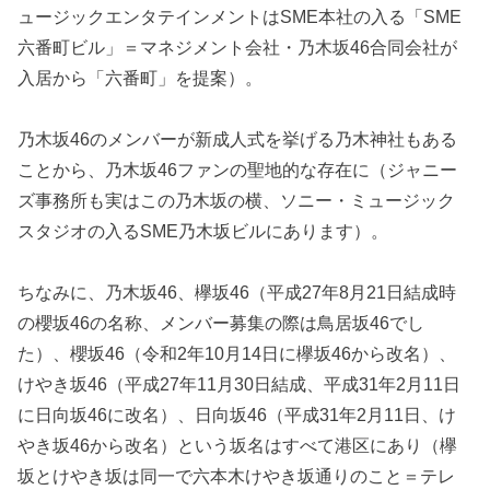
ュージックエンタテインメントはSME本社の入る「SME
六番町ビル」＝マネジメント会社・乃木坂46合同会社が
入居から「六番町」を提案）。
乃木坂46のメンバーが新成人式を挙げる乃木神社もある
ことから、乃木坂46ファンの聖地的な存在に（ジャニー
ズ事務所も実はこの乃木坂の横、ソニー・ミュージック
スタジオの入るSME乃木坂ビルにあります）。
ちなみに、乃木坂46、欅坂46（平成27年8月21日結成時
の櫻坂46の名称、メンバー募集の際は鳥居坂46でし
た）、櫻坂46（令和2年10月14日に欅坂46から改名）、
けやき坂46（平成27年11月30日結成、平成31年2月11日
に日向坂46に改名）、日向坂46（平成31年2月11日、け
やき坂46から改名）という坂名はすべて港区にあり（欅
坂とけやき坂は同一で六本木けやき坂通りのこと＝テレ