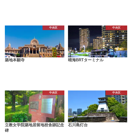
中央区
中央区
築地本願寺
晴海BRTターミナル
中央区
中央区
立教女学院築地居留地校舎跡記念
石川島灯台
碑