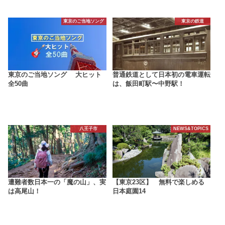
東京のご当地ソング
東京の鉄道
東京のご当地ソング 大ヒット
普通鉄道として日本初の電車運転
全50曲
は、飯田町駅〜中野駅！
八王子市
NEWS&TOPICS
遭難者数日本一の「魔の山」、実
【東京23区】 無料で楽しめる
は高尾山！
日本庭園14