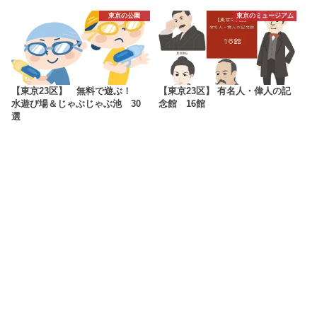
東京の公園
東京のミュージアム
【東京23区】 無料で遊ぶ！
【東京23区】 有名人・偉人の記
水遊び場＆じゃぶじゃぶ池 30
念館 16館
選