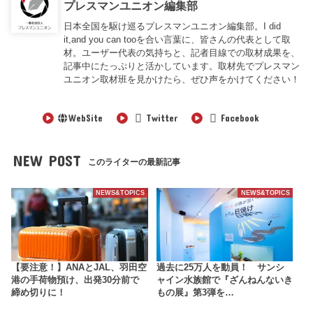
プレスマンユニオン編集部
日本全国を駆け巡るプレスマンユニオン編集部。I did
it,and you can tooを合い言葉に、皆さんの代表として取
材。ユーザー代表の気持ちと、記者目線での取材成果を、
記事中にたっぷりと活かしています。取材先でプレスマン
ユニオン取材班を見かけたら、ぜひ声をかけてください！
WebSite
Twitter
Facebook
NEW POST
このライターの最新記事
NEWS&TOPICS
NEWS&TOPICS
【要注意！】ANAとJAL、羽田空
過去に25万人を動員！ サンシ
港の手荷物預け、出発30分前で
ャイン水族館で『ざんねんないき
締め切りに！
もの展』第3弾を…