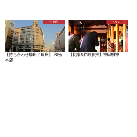
中央区
イベント
【待ち合わせ場所／銀座】 和光
【初詣&昇殿参拝】神田明神
本店