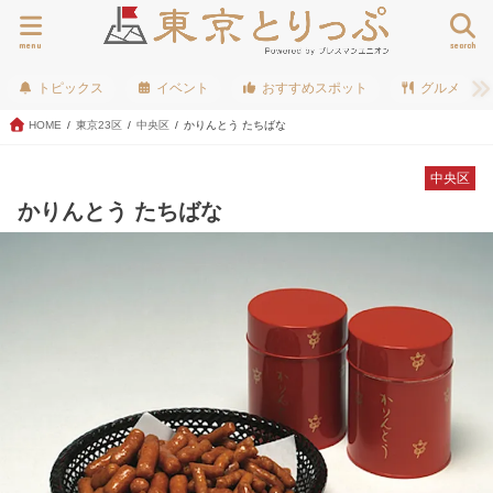
menu
search
トピックス
イベント
おすすめスポット
グルメ
HOME
東京23区
中央区
かりんとう たちばな
中央区
かりんとう たちばな