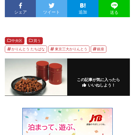
シェア
ツイート
追加
送る
中央区
買う
かりんとう たちばな
東京三大かりんとう
銀座
この記事が気に入ったら
いいねしよう！