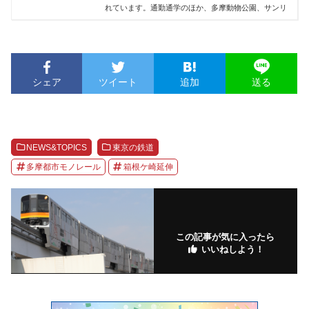
れています。通勤通学のほか、多摩動物公園、サンリ
シェア
ツイート
追加
送る
NEWS&TOPICS
東京の鉄道
多摩都市モノレール
箱根ケ崎延伸
この記事が気に入ったら
いいねしよう！