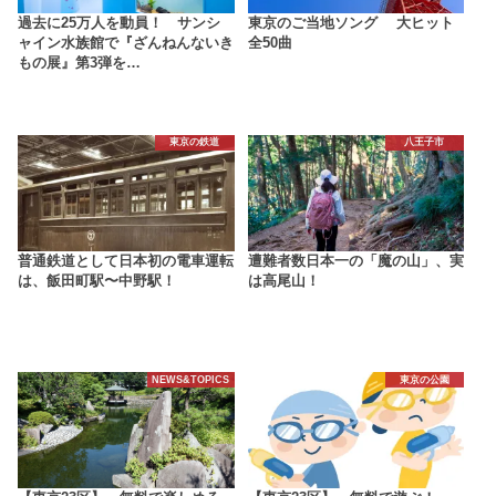
過去に25万人を動員！ サンシ
東京のご当地ソング 大ヒット
ャイン水族館で『ざんねんないき
全50曲
もの展』第3弾を…
東京の鉄道
八王子市
普通鉄道として日本初の電車運転
遭難者数日本一の「魔の山」、実
は、飯田町駅〜中野駅！
は高尾山！
NEWS&TOPICS
東京の公園