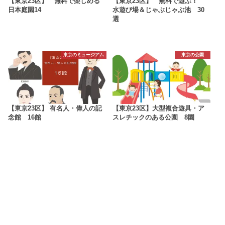
【東京23区】 無料で楽しめる
【東京23区】 無料で遊ぶ！
日本庭園14
水遊び場＆じゃぶじゃぶ池 30
選
東京のミュージアム
東京の公園
【東京23区】 有名人・偉人の記
【東京23区】大型複合遊具・ア
念館 16館
スレチックのある公園 8園