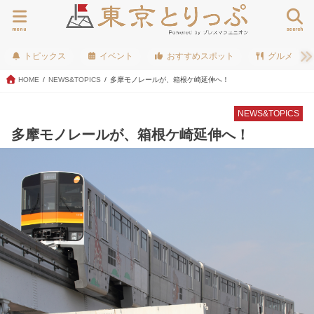
menu
search
トピックス
イベント
おすすめスポット
グルメ
HOME
NEWS&TOPICS
多摩モノレールが、箱根ケ崎延伸へ！
NEWS&TOPICS
多摩モノレールが、箱根ケ崎延伸へ！