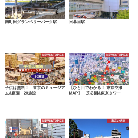
南町田グランベリーパーク駅
日暮里駅
NEWS&TOPICS
NEWS&TOPICS
子供は無料！ 東京のミュージア
【ひと目でわかる！ 東京空撮
ム&庭園 20施設
MAP】 芝公園&東京タワー
NEWS&TOPICS
東京の鉄道