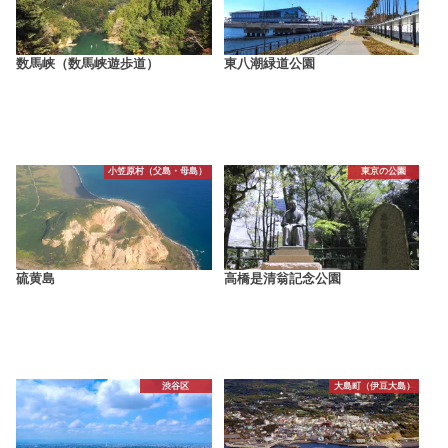
数馬峡（数馬峡遊歩道）
東八潮緑道公園
小笠原村（父島・母島）
東京の公園
硫黄島
高橋是清翁記念公園
渋谷区
大島町（伊豆大島）