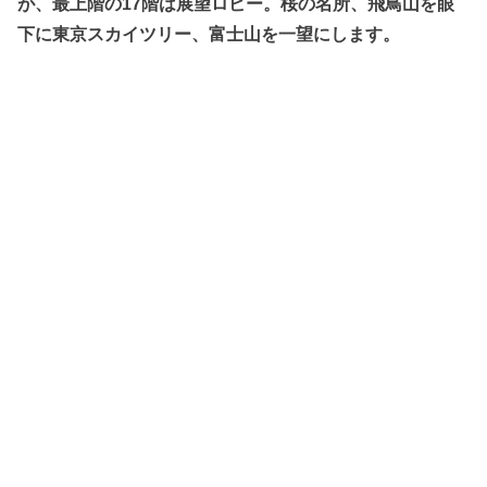
が、最上階の17階は展望ロビー。桜の名所、飛鳥山を眼
下に東京スカイツリー、富士山を一望にします。