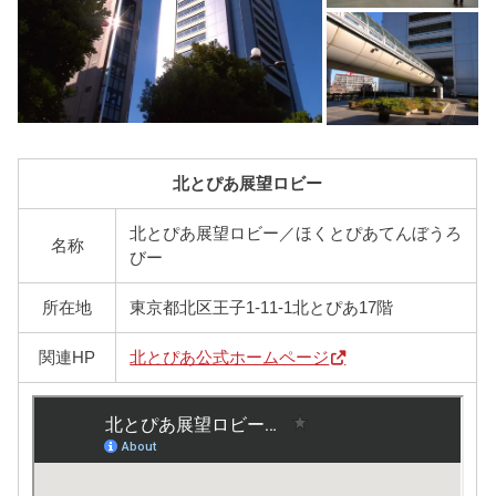
北とぴあ展望ロビー
北とぴあ展望ロビー／ほくとぴあてんぼうろ
名称
びー
所在地
東京都北区王子1-11-1北とぴあ17階
関連HP
北とぴあ公式ホームページ