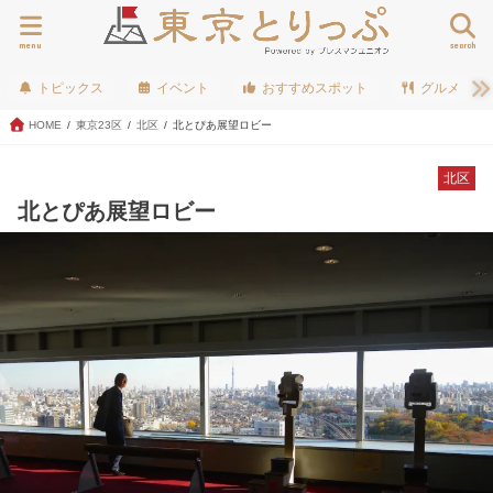
menu
search
トピックス
イベント
おすすめスポット
グルメ
HOME
東京23区
北区
北とぴあ展望ロビー
北区
北とぴあ展望ロビー