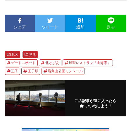
シェア
ツイート
追加
送る
北区
見る
デートスポット
北とぴあ
展望レストラン「山海亭」
王子
王子駅
飛鳥山公園モノレール
この記事が気に入ったら
いいねしよう！