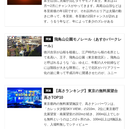
富士山頂に太陽が沈むダイヤモンド富士。東京は11
月〜2月にチャンスがやってきます。高尾山山頂などは
冬至前後の年1回ですが、それ以外のエリアは太陽の動
きに伴って、冬至前、冬至後の2回チャンスが訪れま
す。うるう年など、年によって多少のズレがある
飛鳥山公園モノレール（あすかパークレ
ール）
徳川吉宗が山桜を植栽し、江戸時代から桜の名所とし
て名高い、王子、飛鳥山公園（東京都北区）。飛鳥山
と呼ばれるような「山」ゆえに、年配の人や妊婦など
には階段が大きな障害に。そこで北区がバリアフリー
化の波に乗って平成21年に開通させたのが、ユニー
【高さランキング】東京の無料展望台
高さTOP10
東京都内の無料展望施設で、高さナンバーワンは、
「カレッタ汐留SKY VIEW」の210m、2位に東京都庁
北展望室・南展望室の202mが続き、200m以上でしか
も無料というのはこの2ヶ所のみ。100m以上は8施設あ
り、入場料無しでシティビュー