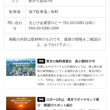
スで
駅から徒歩2分
駐車場
地下駐車場／有料
問い合わ
北とぴあ展望ロビー TEL:03-5390-1100／
せ
FAX:03-5390-1409
掲載の内容は取材時のものです。最新の情報をご確認の
上、おでかけ下さい。
東京の無料展望台 高さ順BEST8
高層ビルやタワーでも公共施設などでは、最上階を無
料の展望施設にしている場所があります。東京23区に
ある無料展望台を地上からの高さ順で8施設をラインア
ップ。TOPは、港区にあるカレッタ汐留のSKY
VIEW。スカイレストランの一画が展望スペー
11月〜2月は、東京でダイヤモンド富
士 眺望23スポット紹介