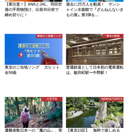
【要注意！】ANAとJAL、羽田空
過去に25万人を動員！ サンシ
港の手荷物預け、出発30分前で
ャイン水族館で『ざんねんないき
締め切りに！
もの展』第3弾を…
東京のご当地ソング
東京の鉄道
東京のご当地ソング 大ヒット
普通鉄道として日本初の電車運転
全50曲
は、飯田町駅〜中野駅！
八王子市
NEWS&TOPICS
遭難者数日本一の「魔の山」、実
【東京23区】 無料で楽しめる