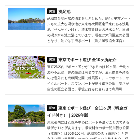
洗足池
武蔵野台地南端の湧水をせきとめた、約4万平方メート
ルもの広大な湧水池が東京都大田区南千束にある洗足
池（せんぞくいけ）。清水窪弁財天の湧水など、周囲
の湧き水を池に湛えています。現在は大田区立の公園
となり、池では手漕ぎボート（洗足風致協会運営）
東京でボート遊び 全10ヶ所紹介
東京23区内でボート遊びができるのは10ヶ所。千鳥ヶ
淵や不忍池、井の頭池は有名ですが、最も歴史を誇る
のは意外にも武蔵関公園（練馬区）。ロウボート、サ
イクルボート、スワンボートが揃う都立公園、安さが
自慢の区立公園と、環境と好みに合わせて利用可
東京でボート遊び 全11ヶ所（料金ガ
イド付き）｜2026年版
東京都内には23区を中心にボートを漕ぐことのできる
場所が11ヶ所あります。最安料金の横十間川親水公園
（江東区）は30分100円、武蔵関公園（練馬区）と碑
文谷公園（目黒区）は30分200円という格安料金。通