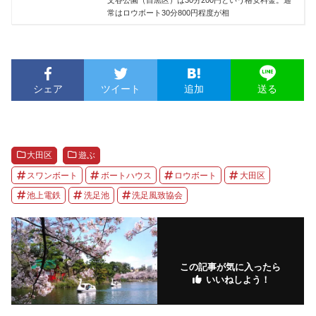
常はロウボート30分800円程度が相
シェア
ツイート
追加
送る
大田区
遊ぶ
スワンボート
ボートハウス
ロウボート
大田区
池上電鉄
洗足池
洗足風致協会
この記事が気に入ったら
いいねしよう！