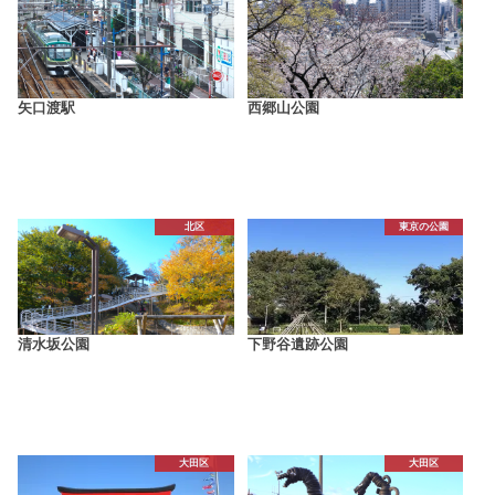
矢口渡駅
西郷山公園
北区
東京の公園
清水坂公園
下野谷遺跡公園
大田区
大田区