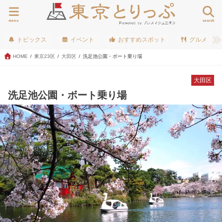
menu
search
トピックス
イベント
おすすめスポット
グルメ
HOME
東京23区
大田区
洗足池公園・ボート乗り場
大田区
洗足池公園・ボート乗り場