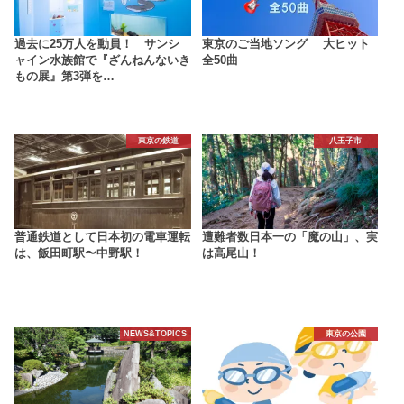
過去に25万人を動員！ サンシ
東京のご当地ソング 大ヒット
ャイン水族館で『ざんねんないき
全50曲
もの展』第3弾を…
東京の鉄道
八王子市
普通鉄道として日本初の電車運転
遭難者数日本一の「魔の山」、実
は、飯田町駅〜中野駅！
は高尾山！
NEWS&TOPICS
東京の公園