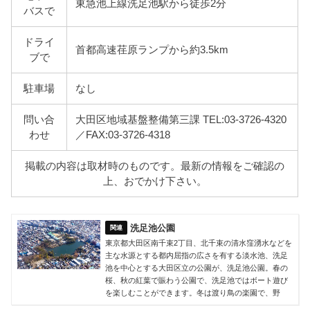
東急池上線洗足池駅から徒歩2分
バスで
ドライ
首都高速荏原ランプから約3.5km
ブで
駐車場
なし
問い合
大田区地域基盤整備第三課 TEL:03-3726-4320
わせ
／FAX:03-3726-4318
掲載の内容は取材時のものです。最新の情報をご確認の
上、おでかけ下さい。
洗足池公園
東京都大田区南千束2丁目、北千束の清水窪湧水などを
主な水源とする都内屈指の広さを有する淡水池、洗足
池を中心とする大田区立の公園が、洗足池公園。春の
桜、秋の紅葉で賑わう公園で、洗足池ではボート遊び
を楽しむことができます。冬は渡り鳥の楽園で、野