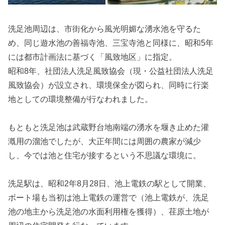
洗足池周辺は、市街化から風光明媚な湧水池を守るた
め、同じ遊水池の善福寺池、三宝寺池と同様に、昭和5年
には都市計画法に基づく「風致地区」に指定。
昭和8年、社団法人洗足風致協会（現・公益社団法人洗足
風致協会）が設立され、環境保全が図られ、同時に行楽
地としての環境整備が行なわれました。
もともと洗足池は武蔵野台地南端の湧水を堰き止めた灌
漑用の溜池でしたが、大正年間には周囲の農家が減少
し、今では池と住宅が接するという不思議な環境に。
洗足駅は、昭和2年8月28日、池上電鉄の駅として開業、
ボート場も当初は池上電鉄の運営で（池上電鉄が、洗足
池の地主から洗足池の水面利用権を獲得）、荏原土地が