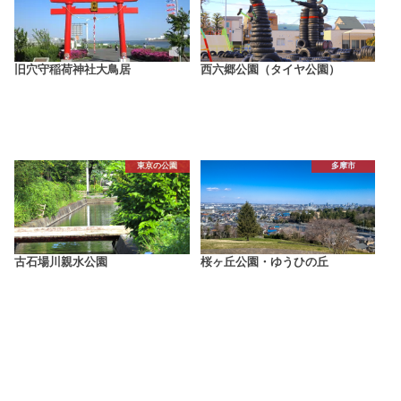
旧穴守稲荷神社大鳥居
西六郷公園（タイヤ公園）
東京の公園
多摩市
古石場川親水公園
桜ヶ丘公園・ゆうひの丘