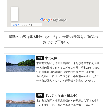
掲載の内容は取材時のものです。最新の情報をご確認の
上、おでかけ下さい。
水元公園
東京都葛飾区と埼玉県三郷市にまたがる東京都内で唯
一水郷の景観を有するのどかな公園。昭和25年に都立
江戸川水郷自然公園に指定された場所で、小合溜（こ
あいためい）に沿って造られ、小合溜から引いた大小
の水路が園内を走り、水郷景観を創出しています。
水元さくら堤（桜土手）
東京都葛飾区と埼玉県三郷市との県境に位置する中川
（古利根川）の一部となる池が小合溜（こあいだ