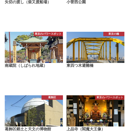
矢切の渡し（柴又渡船場）
小菅西公園
東京のパワースポット
東京の橋
南蔵院（しばられ地蔵）
東四つ木避難橋
葛飾区
東京のパワースポット
葛飾区郷土と天文の博物館
上品寺（閻魔大王像）