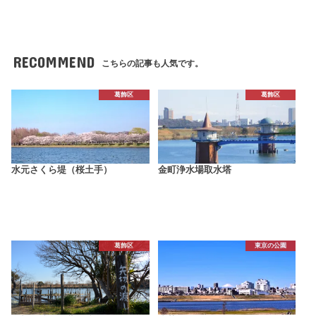
RECOMMEND
こちらの記事も人気です。
葛飾区
葛飾区
水元さくら堤（桜土手）
金町浄水場取水塔
葛飾区
東京の公園