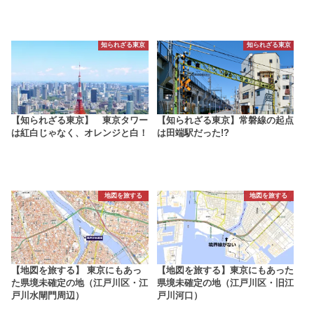
知られざる東京
知られざる東京
【知られざる東京】 東京タワー
【知られざる東京】常磐線の起点
は紅白じゃなく、オレンジと白！
は田端駅だった!?
地図を旅する
地図を旅する
【地図を旅する】 東京にもあっ
【地図を旅する】東京にもあった
た県境未確定の地（江戸川区・江
県境未確定の地（江戸川区・旧江
戸川水閘門周辺）
戸川河口）