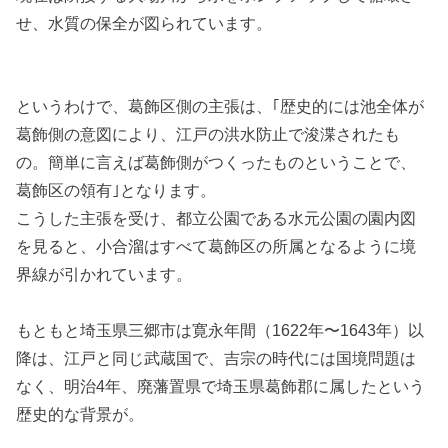
せ、水質の保全が図られています。
というわけで、葛飾区側の主張は、｢歴史的には池全体が
葛飾側の意図により、江戸の洪水防止で浚渫されたも
の。簡単に言えば葛飾側がつくったものということで、
葛飾区の領有｣となります。
こうした主張を受け、都立公園である水元公園の園内図
を見ると、小合溜はすべて葛飾区の所属となるように境
界線が引かれています。
もともと埼玉県三郷市は寛永年間（1622年〜1643年）以
降は、江戸と同じ武蔵国で、吉宗の時代には国境問題は
なく、明治4年、廃藩置県で埼玉県葛飾郡に属したという
歴史的な背景が。