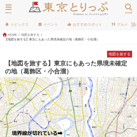
menu
search
トピックス
イベント
おすすめスポット
グルメ
HOME
地図を旅する
【地図を旅する】東京にもあった県境未確定の地（葛飾区・小合溜）
地図を旅する
【地図を旅する】東京にもあった県境未確定
の地（葛飾区・小合溜）