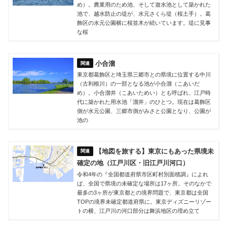
め）。農業用のため池、そして遊水池として築かれた
池で、越水防止の堤が、水元さくら堤（桜土手）。葛
飾区の水元公園横に桜並木が続いています。堤に見事
な桜
小合溜
東京都葛飾区と埼玉県三郷市との県境に位置する中川
（古利根川）の一部となる池が小合溜（こあいだ
め）。小合溜井（こあいためい）とも呼ばれ、江戸時
代に築かれた用水池「溜井」のひとつ。現在は葛飾区
側が水元公園、三郷市側がみさと公園となり、公園が
池の
【地図を旅する】東京にもあった県境未
確定の地（江戸川区・旧江戸川河口）
令和4年の『全国都道府県市区町村別面積調』によれ
ば、全国で県境の未確定な場所は17ヶ所。そのなかで
最多の3ヶ所が東京都との境界問題で、東京都は全国
TOPの境界未確定都道府県に。東京ディズニーリゾー
トの横、江戸川の河口部分は舞浜地区の埋め立て