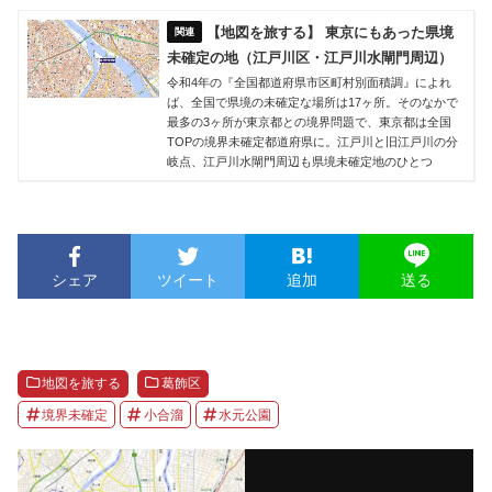
【地図を旅する】 東京にもあった県境
未確定の地（江戸川区・江戸川水閘門周辺）
令和4年の『全国都道府県市区町村別面積調』によれ
ば、全国で県境の未確定な場所は17ヶ所。そのなかで
最多の3ヶ所が東京都との境界問題で、東京都は全国
TOPの境界未確定都道府県に。江戸川と旧江戸川の分
岐点、江戸川水閘門周辺も県境未確定地のひとつ
シェア
ツイート
追加
送る
地図を旅する
葛飾区
境界未確定
小合溜
水元公園