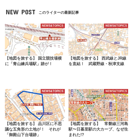
NEW POST
このライターの最新記事
NEWS&TOPICS
NEWS&TOPICS
【地図を旅する】 国立競技場横
【地図を旅する】 西武線とJR線
に「青山練兵場駅」跡が！
を直結！ 武蔵野線・秋津支線
NEWS&TOPICS
NEWS&TOPICS
【地図を旅する】 品川区に不思
【地図を旅する】 常磐線三河島
議な五角形の土地が！ それが
駅〜日暮里駅の大カーブ、なぜ生
「御殿山下台場跡」
まれた!?