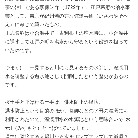
宗の治世である享保14年（1729年）、江戸幕府の治水事
業として、吉宗が紀州藩の井沢弥惣兵衛（いざわやそべ
え）に命じて築いたもの。
正式名称は小合溜井で、古利根川の増水時に、小合溜井
に導水して江戸の町を洪水から守るという役割を担って
いたのです。
つまりは、一見すると川にも見えるその水部は、灌漑用
水を調整する遊水池として開削したという歴史があるの
です。
桜土手と呼ばれる土手は、洪水防止の堤防。
洪水防止という目的のほか、葛飾などの水田の灌漑にも
利用されたので、灌漑用水の水源池という意味合いで｢水
元｣（みずもと）と呼ばれていました。
現在は隣接する大場川から水をポンプアップして循環さ