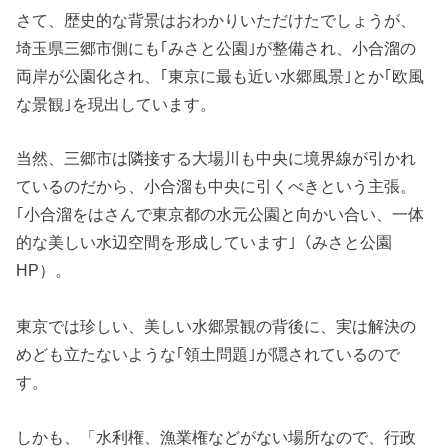
さて、歴史的な背景はおわかりいただけたでしょうが、
埼玉県三郷市側にも｢みさと公園｣が整備され、小合溜の
両岸が公園化され、｢東京に最も近い水郷風景｣とか｢欧風
な景観｣を現出しています。
当然、三郷市は隣接する大場川も中央に境界線が引かれ
ているのだから、小合溜も中央に引くべきという主張。
｢小合溜をはさんで東京都の水元公園と向かい合い、一体
的な美しい水辺空間を形成しています｣（みさと公園
HP）。
東京では珍しい、美しい水郷景観の背後に、実は解決の
めども立たないような｢領土問題｣が隠されているので
す。
しかも、「水利権、漁業権などがない場所なので、行政