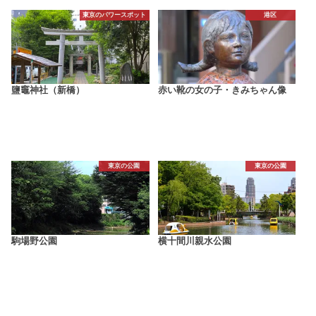
東京のパワースポット
港区
鹽竈神社（新橋）
赤い靴の女の子・きみちゃん像
東京の公園
東京の公園
駒場野公園
横十間川親水公園