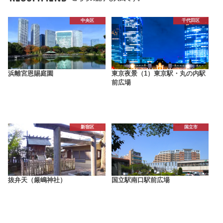
中央区
千代田区
浜離宮恩賜庭園
東京夜景（1）東京駅・丸の内駅
前広場
新宿区
国立市
抜弁天（厳嶋神社）
国立駅南口駅前広場