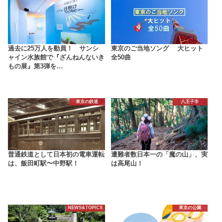
過去に25万人を動員！ サンシ
東京のご当地ソング 大ヒット
ャイン水族館で『ざんねんないき
全50曲
もの展』第3弾を…
東京の鉄道
八王子市
普通鉄道として日本初の電車運転
遭難者数日本一の「魔の山」、実
は、飯田町駅〜中野駅！
は高尾山！
NEWS&TOPICS
東京の公園