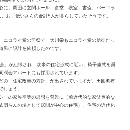
心に、周囲に玄関ホール、食堂、寝室、書斎、バーゴラ
人、お手伝いさんの合計5人が暮らしていたそうです。
、ニコライ堂の司祭で、大川栄もニコライ堂の信徒だっ
道男に設計を依頼したのです。
盟会」が組織され、欧米の住宅形式に近い、椅子座式を奨
同潤会アパートにも採用されています。
どの「住宅改善の方針」が出されていますが、田園調布
でしょう。
シーの家族平等の思想を背景に（前近代的な家父長的な
族団らんの場として居間が中心の住宅）、住宅の近代化