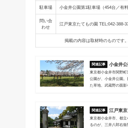
駐車場
小金井公園第1駐車場（454台／有
問い合
江戸東京たてもの園 TEL:042-388-3
わせ
掲載の内容は取材時のものです
小金井公
東京都小金井市関野町
公園が、小金井公園。日
た草地、武蔵野の面影
江戸東京
東京都小金井市、都立
るのが、三井八郎右衞