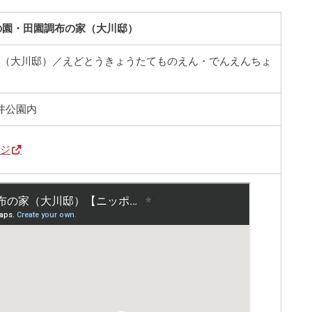
の園・田園調布の家（大川邸）
家（大川邸）／えどとうきょうたてものえん・でんえんちょ
金井公園内
ージ