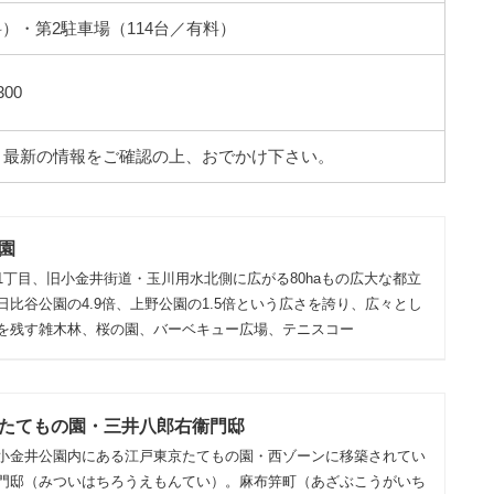
料）・第2駐車場（114台／有料）
300
。最新の情報をご確認の上、おでかけ下さい。
園
1丁目、旧小金井街道・玉川用水北側に広がる80haもの広大な都立
比谷公園の4.9倍、上野公園の1.5倍という広さを誇り、広々とし
を残す雑木林、桜の園、バーベキュー広場、テニスコー
たてもの園・三井八郎右衞門邸
小金井公園内にある江戸東京たてもの園・西ゾーンに移築されてい
門邸（みついはちろうえもんてい）。麻布笄町（あざぶこうがいち