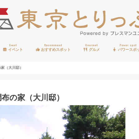
Event
Recommend
Gourmet
Power spot
イベント
おすすめスポット
グルメ
パワースポ
歩く
温泉
見る
買う
遊ぶ
食べる
の家（大川邸）
調布の家（大川邸）