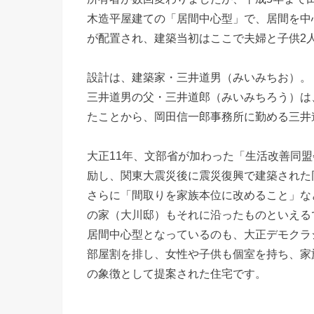
木造平屋建ての「居間中心型」で、居間を中
が配置され、建築当初はここで夫婦と子供2
設計は、建築家・三井道男（みいみちお）。
三井道男の父・三井道郎（みいみちろう）は
たことから、岡田信一郎事務所に勤める三井
大正11年、文部省が加わった「生活改善同
励し、関東大震災後に震災復興で建築された
さらに「間取りを家族本位に改めること」な
の家（大川邸）もそれに沿ったものといえる
居間中心型となっているのも、大正デモクラ
部屋割を排し、女性や子供も個室を持ち、家
の象徴として提案された住宅です。