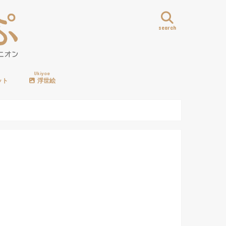
search
Ukiyoe
ット
浮世絵