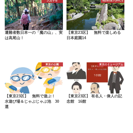
八王子市
NEWS&TOPICS
遭難者数日本一の「魔の山」、実
【東京23区】 無料で楽しめる
は高尾山！
日本庭園14
東京の公園
東京のミュージアム
【東京23区】 無料で遊ぶ！
【東京23区】 有名人・偉人の記
水遊び場＆じゃぶじゃぶ池 30
念館 16館
選