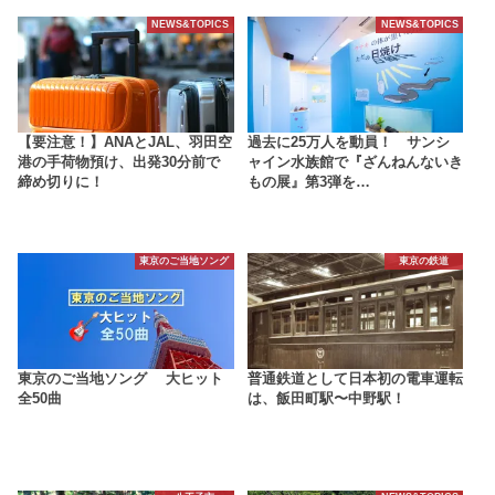
NEWS&TOPICS
NEWS&TOPICS
【要注意！】ANAとJAL、羽田空
過去に25万人を動員！ サンシ
港の手荷物預け、出発30分前で
ャイン水族館で『ざんねんないき
締め切りに！
もの展』第3弾を…
東京のご当地ソング
東京の鉄道
東京のご当地ソング 大ヒット
普通鉄道として日本初の電車運転
全50曲
は、飯田町駅〜中野駅！