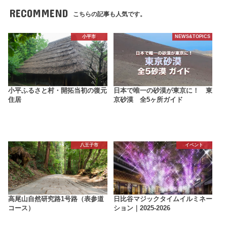
RECOMMEND
こちらの記事も人気です。
小平市
NEWS&TOPICS
小平ふるさと村・開拓当初の復元
日本で唯一の砂漠が東京に！ 東
住居
京砂漠 全5ヶ所ガイド
八王子市
イベント
高尾山自然研究路1号路（表参道
日比谷マジックタイムイルミネー
コース）
ション｜2025-2026