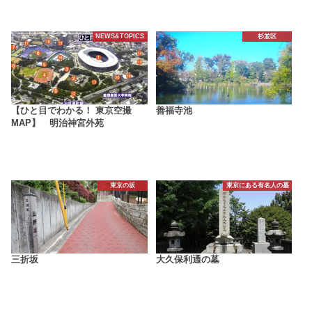
NEWS&TOPICS
杉並区
【ひと目でわかる！ 東京空撮
善福寺池
MAP】 明治神宮外苑
東京の坂
東京にある有名人の墓
三折坂
大久保利通の墓