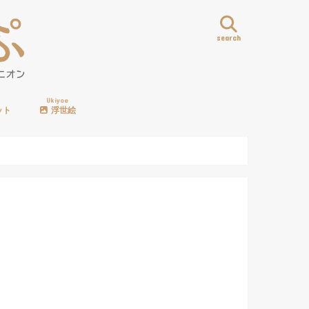
search
Ukiyoe
ット
浮世絵