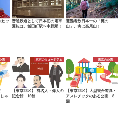
大ヒッ
普通鉄道として日本初の電車
遭難者数日本一の「魔の
運転は、飯田町駅〜中野駅！
山」、実は高尾山！
公園
東京のミュージアム
東京の公園
遊
【東京23区】 有名人・偉人の
【東京23区】大型複合遊具・
ぶじゃ
記念館 16館
アスレチックのある公園 8
園