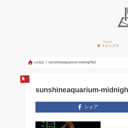
Topics
トピックス
sunshineaquarium-midnight02
HOME
sunshineaquarium-midnigh
シェア