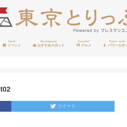
Event
Recommend
Gourmet
Power spot
イベント
おすすめスポット
グルメ
パワースポ
歩く
温泉
見る
買う
遊ぶ
食べる
t02
ツイート