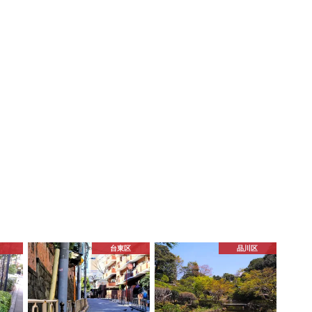
る
台東区
品川区