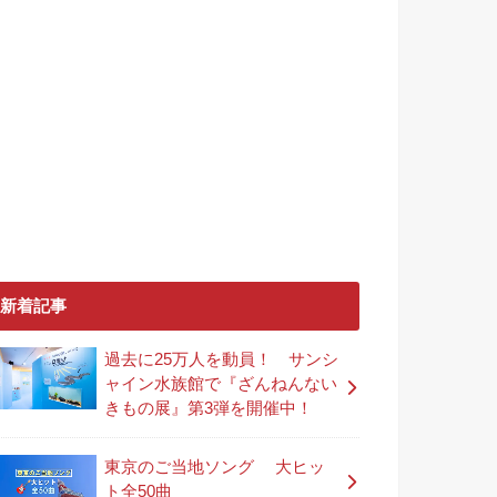
新着記事
過去に25万人を動員！ サンシ
ャイン水族館で『ざんねんない
きもの展』第3弾を開催中！
東京のご当地ソング 大ヒッ
ト全50曲