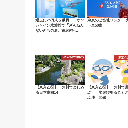
過去に25万人を動員！ サン
東京のご当地ソング 
シャイン水族館で『ざんねん
ト全50曲
ないきもの展』第3弾を…
NEWS&TOPICS
東京の
【東京23区】 無料で楽しめ
【東京23区】 無料で
る日本庭園14
ぶ！ 水遊び場＆じゃ
ぶ池 30選