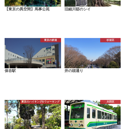
【東京の異空間】馬事公苑
旧細川邸のシイ
東京の鉄道
杉並区
保谷駅
井の頭通り
東京のハイキング&ウォーキング
大田区