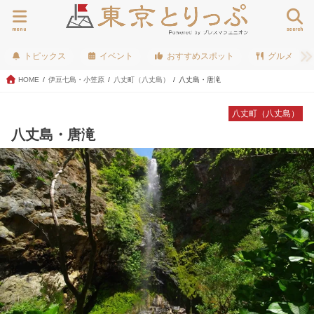
menu
search
トピックス
イベント
おすすめスポット
グルメ
HOME
伊豆七島・小笠原
八丈町（八丈島）
八丈島・唐滝
八丈町（八丈島）
八丈島・唐滝