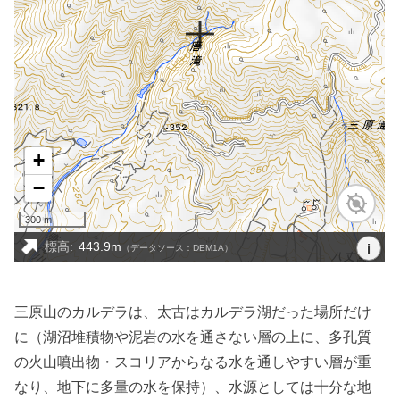
三原山のカルデラは、太古はカルデラ湖だった場所だけ
に（湖沼堆積物や泥岩の水を通さない層の上に、多孔質
の火山噴出物・スコリアからなる水を通しやすい層が重
なり、地下に多量の水を保持）、水源としては十分な地