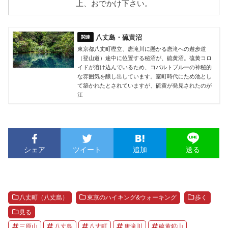
上、おでかけ下さい。
八丈島・硫黄沼
東京都八丈町樫立、唐滝川に懸かる唐滝への遊歩道
（登山道）途中に位置する秘沼が、硫黄沼。硫黄コロ
イドが溶け込んでいるため、コバルトブルーの神秘的
な雰囲気を醸し出しています。室町時代にため池とし
て築かれたとされていますが、硫黄が発見されたのが
江
シェア
ツイート
追加
送る
八丈町（八丈島）
東京のハイキング&ウォーキング
歩く
見る
三原山
八丈島
八丈町
唐滝川
硫黄鉱山