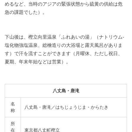
めるなど、当時のアジアの緊張状態から硫黄の供給は危
急の課題でした）。
下山後は、樫立向里温泉「ふれあいの湯」（ナトリウム-
塩化物強塩温泉、総檜造りの大浴場と露天風呂がありま
す）で汗を流すことができます（月曜休、ただし祝日、
夏期、年末年始などは営業）。
八丈島・唐滝
名
八丈島・唐滝／はちじょうじま・からたき
称
所
在
東京都八丈町樫立