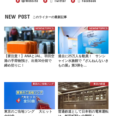
WebSite
Twitter
Facebook
NEW POST
このライターの最新記事
NEWS&TOPICS
NEWS&TOPICS
【要注意！】ANAとJAL、羽田空
過去に25万人を動員！ サンシ
港の手荷物預け、出発30分前で
ャイン水族館で『ざんねんないき
締め切りに！
もの展』第3弾を…
東京のご当地ソング
東京の鉄道
東京のご当地ソング 大ヒット
普通鉄道として日本初の電車運転