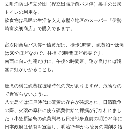
丈町消防団樫立分団（樫立出張所前バス停）裏手の公衆
トイレの利用を。
飲食物は島民の生活を支える樫立地区のスーパー「伊勢
崎富次朗商店」で購入できます。
富次朗商店バス停〜硫黄沼は、徒歩1時間、硫黄沼〜唐滝
は30分ほどなので、往復で3時間ほど必要です。
南西に向いた滝だけに、午後の時間帯、運が良ければ滝
壺に虹がかかることも。
唐滝の横に硫黄採掘場時代の穴がありますが、危険なの
で近寄らないように。
八丈島では江戸時代に硫黄の存在が確認され、日清戦争
の際、火薬の原料に使う硫黄供給で採掘が行なわれまし
た（小笠原諸島の硫黄列島も日清戦争直前の明治24年に
日本政府は領有を宣言し、明治25年から硫黄の開削を始