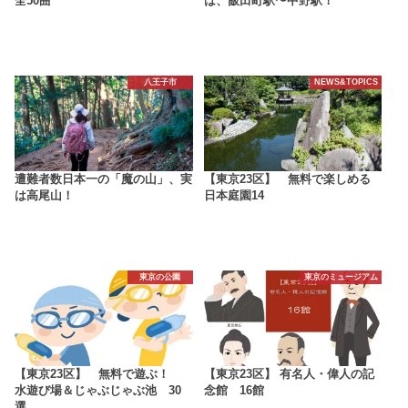
全50曲
は、飯田町駅〜中野駅！
八王子市
NEWS&TOPICS
遭難者数日本一の「魔の山」、実
【東京23区】 無料で楽しめる
は高尾山！
日本庭園14
東京の公園
東京のミュージアム
【東京23区】 無料で遊ぶ！
【東京23区】 有名人・偉人の記
水遊び場＆じゃぶじゃぶ池 30
念館 16館
選