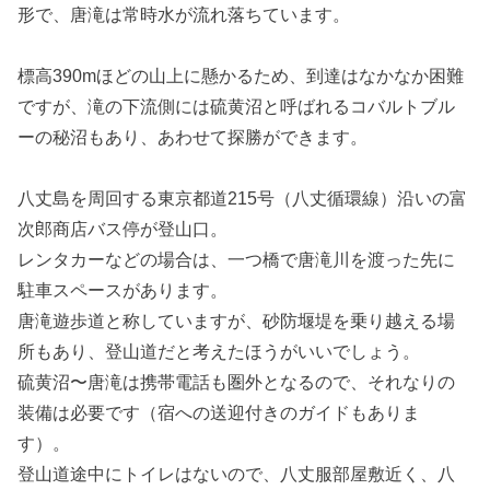
形で、唐滝は常時水が流れ落ちています。
標高390mほどの山上に懸かるため、到達はなかなか困難
ですが、滝の下流側には硫黄沼と呼ばれるコバルトブル
ーの秘沼もあり、あわせて探勝ができます。
八丈島を周回する東京都道215号（八丈循環線）沿いの富
次郎商店バス停が登山口。
レンタカーなどの場合は、一つ橋で唐滝川を渡った先に
駐車スペースがあります。
唐滝遊歩道と称していますが、砂防堰堤を乗り越える場
所もあり、登山道だと考えたほうがいいでしょう。
硫黄沼〜唐滝は携帯電話も圏外となるので、それなりの
装備は必要です（宿への送迎付きのガイドもありま
す）。
登山道途中にトイレはないので、八丈服部屋敷近く、八