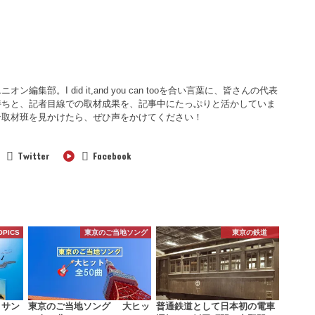
集部。I did it,and you can tooを合い言葉に、皆さんの代表
持ちと、記者目線での取材成果を、記事中にたっぷりと活かしていま
ン取材班を見かけたら、ぜひ声をかけてください！
Twitter
Facebook
OPICS
東京のご当地ソング
東京の鉄道
 サン
東京のご当地ソング 大ヒッ
普通鉄道として日本初の電車