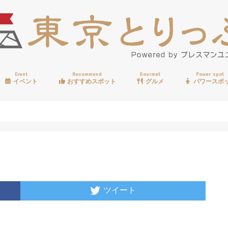
Event
Recommend
Gourmet
Power spot
イベント
おすすめスポット
グルメ
パワースポ
歩く
温泉
見る
買う
遊ぶ
食べる
ツイート