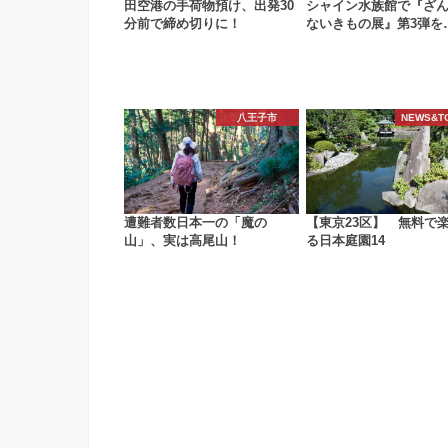
田空港の手荷物預け、出発30
シャイン水族館で『ざ
分前で締め切りに！
ないきもの展』第3弾を
八王子市
NEWS&T
遭難者数日本一の「魔の
【東京23区】 無料で
山」、実は高尾山！
る日本庭園14