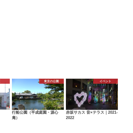
区
東京の公園
イベント
行船公園（平成庭園・源心
赤坂サカス 音×テラス｜2021-
庵）
2022