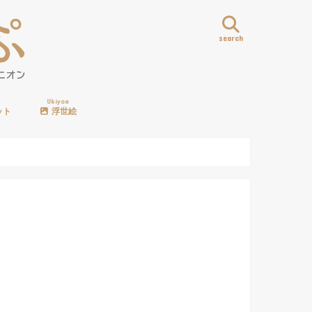
search
Ukiyoe
ット
浮世絵