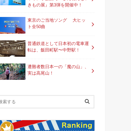
きもの展』第3弾を開催中！
東京のご当地ソング 大ヒッ
ト全50曲
普通鉄道として日本初の電車運
転は、飯田町駅〜中野駅！
遭難者数日本一の「魔の山」、
実は高尾山！