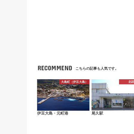
RECOMMEND
こちらの記事も人気です。
大島町（伊豆大島）
北
伊豆大島・元町港
尾久駅