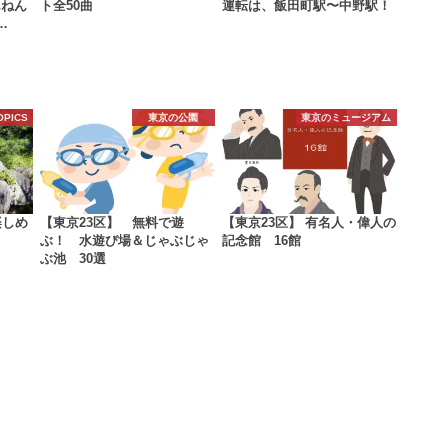
んねん
ト全50曲
運転は、飯田町駅〜中野駅！
…
OPICS
東京の公園
東京のミュージアム
楽しめ
【東京23区】 無料で遊
【東京23区】 有名人・偉人の
ぶ！ 水遊び場＆じゃぶじゃ
記念館 16館
ぶ池 30選