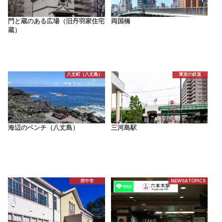
門と蔵のある広場（旧丹羽家住宅
両国橋
蔵）
八丈町（八丈島）
東京の鉄道
海辺のベンチ（八丈島）
三河島駅
府中市
NEWS&TOPICS