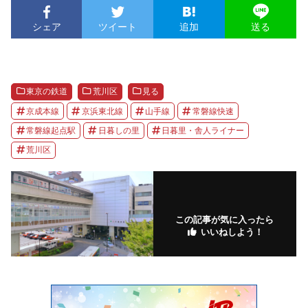
シェア
ツイート
追加
送る
東京の鉄道
荒川区
見る
京成本線
京浜東北線
山手線
常磐線快速
常磐線起点駅
日暮しの里
日暮里・舎人ライナー
荒川区
この記事が気に入ったら
いいねしよう！