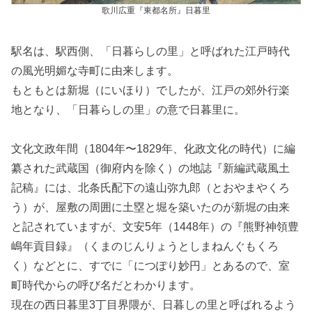
歌川広重『東都名所』日暮里
駅名は、駅西側、「日暮らしの里」と呼ばれた江戸時代
の風光明媚な寺町に由来します。
もともとは新堀（にいほり）でしたが、江戸の郊外行楽
地となり、「日暮らしの里」の意で日暮里に。
文化文政年間（1804年〜1829年、化政文化の時代）に編
纂された武蔵国（御府内を除く）の地誌『新編武蔵風土
記稿』には、北条氏配下の遠山弥九郎（とおやまやくろ
う）が、屋敷の周囲に土塁と堀を築いたのが新堀の由来
と記されていますが、文安5年（1448年）の『熊野神領豊
嶋年貢目録』（くまのじんりょうとしまねんぐもくろ
く）などとに、すでに「につぽり妙円」とあるので、室
町時代からの呼び名だとわかります。
現在の西日暮里3丁目界隈が、日暮しの里と呼ばれるよう