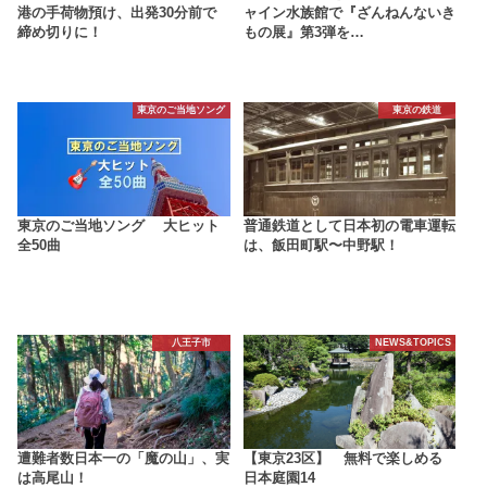
港の手荷物預け、出発30分前で
ャイン水族館で『ざんねんないき
締め切りに！
もの展』第3弾を…
東京のご当地ソング
東京の鉄道
東京のご当地ソング 大ヒット
普通鉄道として日本初の電車運転
全50曲
は、飯田町駅〜中野駅！
八王子市
NEWS&TOPICS
遭難者数日本一の「魔の山」、実
【東京23区】 無料で楽しめる
は高尾山！
日本庭園14