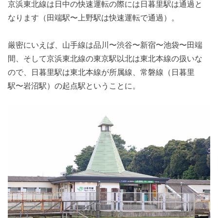
京浜東北線は日中の快速運転の際には日暮里駅は通過と
なります（田端駅〜上野駅は快速運転で通過）。
厳密にいえば、山手線は品川〜渋谷〜新宿〜池袋〜田端
間、そして京浜東北線の東京駅以北は東北本線の扱いな
ので、日暮里駅は東北本線が所属線、常磐線（日暮里
駅〜岩沼駅）の起点駅ということに。