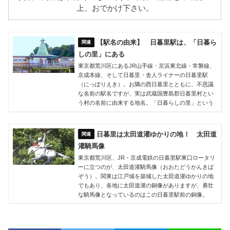
上、おでかけ下さい。
【駅名の由来】 日暮里駅は、「日暮ら
しの里」にある
東京都荒川区にあるJR山手線・京浜東北線・常磐線、
京成本線、そして日暮里・舎人ライナーの日暮里駅
（にっぽりえき）。お隣の西日暮里とともに、不思議
な名前の駅名ですが、実は武蔵国豊島郡日暮里村とい
う村の名前に由来する地名。「日暮らしの里」という
日暮里は太田道灌ゆかりの地！ 太田道
灌騎馬像
東京都荒川区、JR・京成電鉄の日暮里駅東口ロータリ
ーに立つのが、太田道灌騎馬像（おおたどうかんきば
ぞう）。関東は江戸城を築城した太田道灌ゆかりの地
でもあり、各地に太田道灌の銅像がありますが、勇壮
な騎馬像となっているのはこの日暮里駅前の銅像。