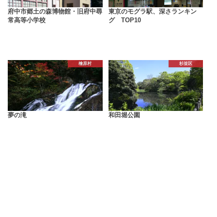
府中市郷土の森博物館・旧府中尋
東京のモグラ駅、深さランキン
常高等小学校
グ TOP10
檜原村
杉並区
夢の滝
和田堀公園