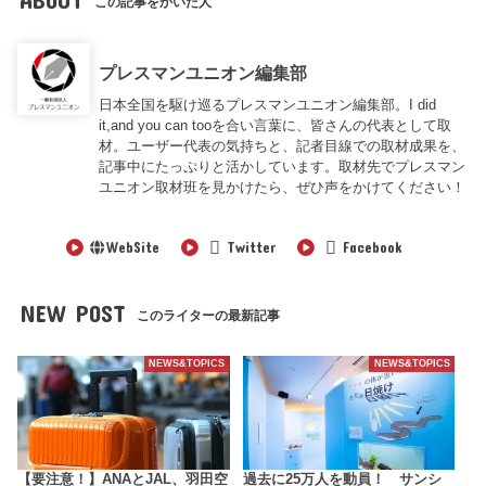
この記事をかいた人
プレスマンユニオン編集部
日本全国を駆け巡るプレスマンユニオン編集部。I did
it,and you can tooを合い言葉に、皆さんの代表として取
材。ユーザー代表の気持ちと、記者目線での取材成果を、
記事中にたっぷりと活かしています。取材先でプレスマン
ユニオン取材班を見かけたら、ぜひ声をかけてください！
WebSite
Twitter
Facebook
NEW POST
このライターの最新記事
NEWS&TOPICS
NEWS&TOPICS
【要注意！】ANAとJAL、羽田空
過去に25万人を動員！ サンシ