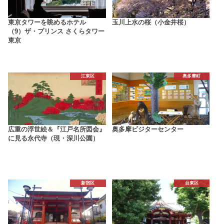
東京タワーを眺めるホテル
玉川上水の桜（小金井桜）
（9）ザ・プリンス さくらタワー
東京
江東区
奥多摩町
広重の浮世絵＆『江戸名所図会』
奥多摩ビジターセンター
に見る永代寺（現・深川公園）
新宿区
台東区