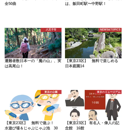
全50曲
は、飯田町駅〜中野駅！
八王子市
NEWS&TOPICS
遭難者数日本一の「魔の山」、実
【東京23区】 無料で楽しめる
は高尾山！
日本庭園14
東京の公園
東京のミュージアム
【東京23区】 無料で遊ぶ！
【東京23区】 有名人・偉人の記
水遊び場＆じゃぶじゃぶ池 30
念館 16館