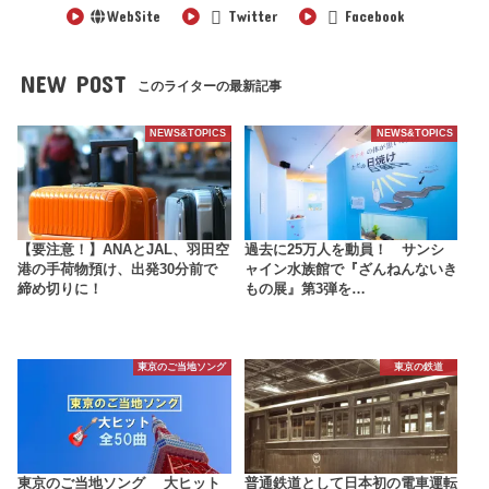
WebSite
Twitter
Facebook
NEW POST
このライターの最新記事
NEWS&TOPICS
NEWS&TOPICS
【要注意！】ANAとJAL、羽田空
過去に25万人を動員！ サンシ
港の手荷物預け、出発30分前で
ャイン水族館で『ざんねんないき
締め切りに！
もの展』第3弾を…
東京のご当地ソング
東京の鉄道
東京のご当地ソング 大ヒット
普通鉄道として日本初の電車運転