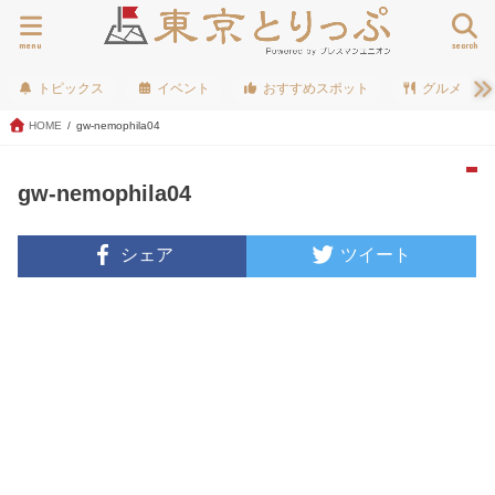
menu
search
トピックス
イベント
おすすめスポット
グルメ
HOME
gw-nemophila04
gw-nemophila04
シェア
ツイート