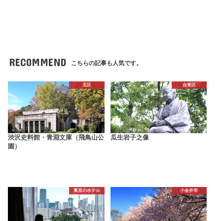
RECOMMEND
こちらの記事も人気です。
北区
台東区
渋沢史料館・青淵文庫（飛鳥山公
瓜生岩子之像
園）
東京のホテル
小金井市