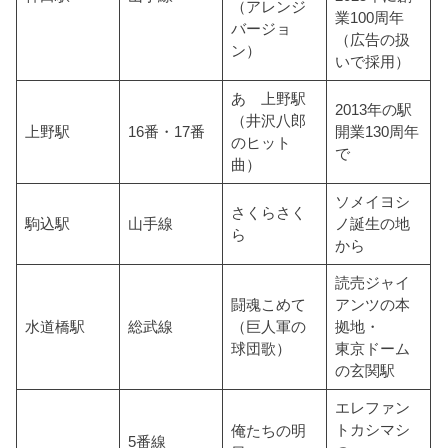
（アレンジ
業100周年
バージョ
（広告の扱
ン）
いで採用）
あゝ上野駅
2013年の駅
（井沢八郎
上野駅
16番・17番
開業130周年
のヒット
で
曲）
ソメイヨシ
さくらさく
駒込駅
山手線
ノ誕生の地
ら
から
読売ジャイ
闘魂こめて
アンツの本
水道橋駅
総武線
（巨人軍の
拠地・
球団歌）
東京ドーム
の玄関駅
エレファン
トカシマシ
俺たちの明
5番線