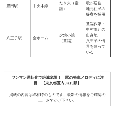
たき火（童
歌が居住
豊田駅
中央本線
謡）
地元住民の
提案を採用
童謡作家・
中村雨紅の
夕焼小焼
出身地
八王子駅
全ホーム
（童謡）
八王子の情
景を歌って
いる
ワンマン運転化で絶滅危惧！ 駅の発車メロディに注
目 【東京都区内JR15駅】
掲載の内容は取材時のものです。最新の情報をご確認の
上、おでかけ下さい。