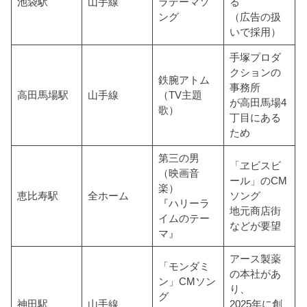
池袋駅
山手線
ラテーマソ
る
ング
（広告の扱
いで採用）
手塚プロダ
クションの
鉄腕アトム
事務所
高田馬場駅
山手線
（TV主題
が高田馬場4
歌）
丁目にある
ため
第三の男
「ヱビスビ
（映画音
ール」のCM
楽）
恵比寿駅
全ホーム
ソング
『ハリーラ
地元商店街
イムのテー
などが要望
マ』
アース製薬
「モンダミ
の本社があ
ン」CMソン
り、
グ
神田駅
山手線
2025年に創