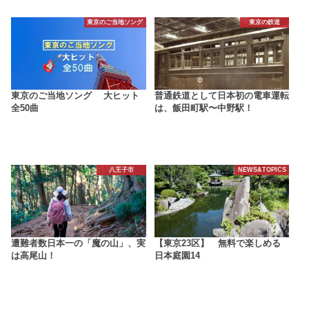
東京のご当地ソング
東京の鉄道
東京のご当地ソング 大ヒット
普通鉄道として日本初の電車運転
全50曲
は、飯田町駅〜中野駅！
八王子市
NEWS&TOPICS
遭難者数日本一の「魔の山」、実
【東京23区】 無料で楽しめる
は高尾山！
日本庭園14