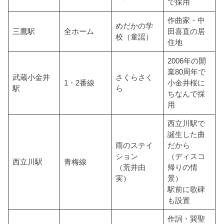
で採用
作曲家・中
めだかの学
三鷹駅
全ホーム
田喜直の居
校（童謡）
住地
2006年の開
業80周年で
武蔵小金井
さくらさく
1・2番線
小金井桜に
駅
ら
ちなんで採
用
西立川駅で
誕生した曲
雨のステイ
だから
ション
（ディスコ
西立川駅
青梅線
（荒井由
帰りの情
実）
景）
駅前に歌碑
も設置
作詞・巽聖