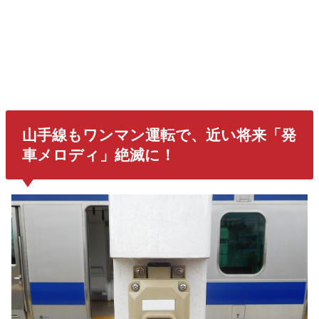
山手線もワンマン運転で、近い将来
「発
車メロディ」
絶滅に！