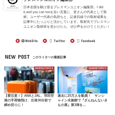
日本全国を駆け巡るプレスマンユニオン編集部。I did
it,and you can tooを合い言葉に、皆さんの代表として取
材。ユーザー代表の気持ちと、記者目線での取材成果を、
記事中にたっぷりと活かしています。取材先でプレスマン
ユニオン取材班を見かけたら、ぜひ声をかけてください！
WebSite
Twitter
Facebook
NEW POST
このライターの最新記事
NEWS&TOPICS
NEWS&TOPICS
【要注意！】ANAとJAL、羽田空
過去に25万人を動員！ サンシ
港の手荷物預け、出発30分前で
ャイン水族館で『ざんねんないき
締め切りに！
もの展』第3弾を…