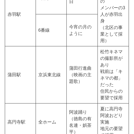
の
日
メンバーの3
赤羽駅
人が赤羽出
身
今宵の月の
（北区の事
6番線
ように
業として採
用）
松竹キネマ
の撮影所が
あり
蒲田行進曲
戦前は「キ
蒲田駅
京浜東北線
（映画の主
ネマの都」
題歌）
だった
住民からの
要望で採用
夏に高円寺
阿波踊り
阿波おどり
（徳島の有
高円寺駅
全ホーム
実施
名連・娯茶
地元の要望
平）