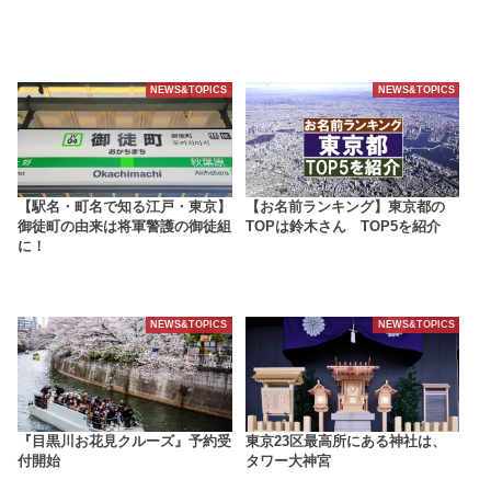
NEWS&TOPICS
NEWS&TOPICS
【駅名・町名で知る江戸・東京】
【お名前ランキング】東京都の
御徒町の由来は将軍警護の御徒組
TOPは鈴木さん TOP5を紹介
に！
NEWS&TOPICS
NEWS&TOPICS
『目黒川お花見クルーズ』予約受
東京23区最高所にある神社は、
付開始
タワー大神宮