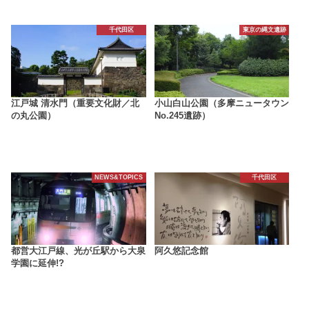
千代田区
東京の縄文遺跡
江戸城 清水門（重要文化財／北
小山白山公園（多摩ニュータウン
の丸公園）
No.245遺跡）
NEWS&TOPICS
千代田区
都営大江戸線、光が丘駅から大泉
阿久悠記念館
学園に延伸!?