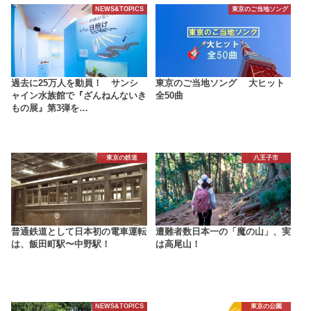
NEWS&TOPICS
東京のご当地ソング
過去に25万人を動員！ サンシ
東京のご当地ソング 大ヒット
ャイン水族館で『ざんねんないき
全50曲
もの展』第3弾を…
東京の鉄道
八王子市
普通鉄道として日本初の電車運転
遭難者数日本一の「魔の山」、実
は、飯田町駅〜中野駅！
は高尾山！
NEWS&TOPICS
東京の公園