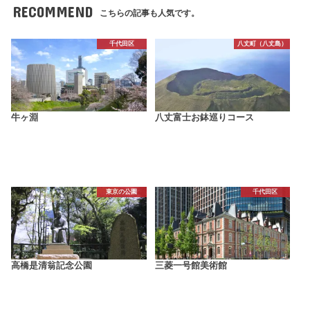
RECOMMEND
こちらの記事も人気です。
千代田区
八丈町（八丈島）
牛ヶ淵
八丈富士お鉢巡りコース
東京の公園
千代田区
高橋是清翁記念公園
三菱一号館美術館