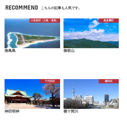
RECOMMEND
こちらの記事も人気です。
小笠原村（父島・母島）
奥多摩町
南鳥島
御前山
千代田区
墨田区
神田明神
横十間川