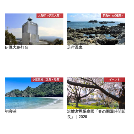
大島町（伊豆大島）
新島村（式根島）
伊豆大島灯台
足付温泉
小笠原村（父島・母島）
イベント
初寝浦
浜離宮恩賜庭園『春の開園時間延
長』｜2020