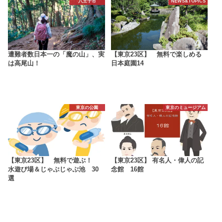
八王子市
NEWS&TOPICS
遭難者数日本一の「魔の山」、実
【東京23区】 無料で楽しめる
は高尾山！
日本庭園14
東京の公園
東京のミュージアム
【東京23区】 無料で遊ぶ！
【東京23区】 有名人・偉人の記
水遊び場＆じゃぶじゃぶ池 30
念館 16館
選