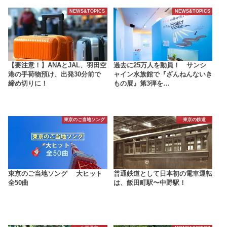
NEWS&TOPICS
NEWS&TOPICS
【要注意！】ANAとJAL、羽田空
過去に25万人を動員！ サンシ
港の手荷物預け、出発30分前で
ャイン水族館で『ざんねんないき
締め切りに！
もの展』第3弾を…
東京のご当地ソング
東京の鉄道
東京のご当地ソング 大ヒット
普通鉄道として日本初の電車運転
全50曲
は、飯田町駅〜中野駅！