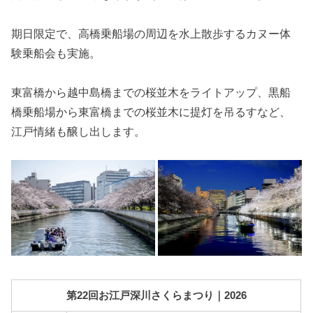
期日限定で、高橋乗船場の周辺を水上散歩するカヌー体
験乗船会も実施。
東富橋から越中島橋までの桜並木をライトアップ、黒船
橋乗船場から東富橋までの桜並木に提灯を吊るすなど、
江戸情緒も醸し出します。
第22回お江戸深川さくらまつり｜2026