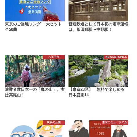
東京のご当地ソング 大ヒット
普通鉄道として日本初の電車運転
全50曲
は、飯田町駅〜中野駅！
八王子市
NEWS&TOPICS
遭難者数日本一の「魔の山」、実
【東京23区】 無料で楽しめる
は高尾山！
日本庭園14
東京の公園
東京のミュージアム