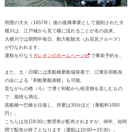
明暦の大火（1657年）後の復興事業として掘削された大
横川は、江戸城から見て横に流れることが名の由来。
大横川では期間中毎日、動力船観光（お花見クルーズ）
が行なわれます。
運航を行なう
ガレオンのホームページ
で事前予約を。
また、土・日曜には黒船橋乗船場発着で、江東区和船友
の会による『和船乗船体験』も可能。
昔ながらの櫓（ろ）で漕ぐ和船から桜見物を楽しむもの
で、風情も満点。
黒船橋〜巴橋を往復し、所要は30分ほど（乗船料1000
円）。
こちらは当日9:30に整理券が配布されますが、例年、短時
間で配布が終了となります（運航は10:00〜15:30）。