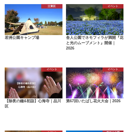
江東区
イベント
若洲公園キャンプ場
舎人公園でネモフィラが満開『花
と光のムーブメント』開催｜
2026
イベント
イベント
【除夜の鐘&初詣】心海寺｜品川
第67回いたばし花火大会｜2026
区