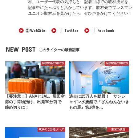
材。ユーザー代表の気持ちと、記者目線での取材成果を、
記事中にたっぷりと活かしています。取材先でプレスマン
ユニオン取材班を見かけたら、ぜひ声をかけてください！
WebSite
Twitter
Facebook
NEW POST
このライターの最新記事
NEWS&TOPICS
NEWS&TOPICS
【要注意！】ANAとJAL、羽田空
過去に25万人を動員！ サンシ
港の手荷物預け、出発30分前で
ャイン水族館で『ざんねんないき
締め切りに！
もの展』第3弾を…
東京のご当地ソング
東京の鉄道