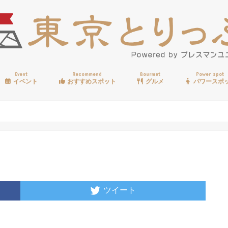
Event
Recommend
Gourmet
Power spot
イベント
おすすめスポット
グルメ
パワースポ
歩く
温泉
見る
買う
遊ぶ
食べる
ツイート