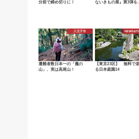
分前で締め切りに！
ないきもの展』第3弾を
八王子市
NEWS&T
遭難者数日本一の「魔の
【東京23区】 無料で
山」、実は高尾山！
る日本庭園14