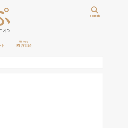
search
Ukiyoe
ット
浮世絵