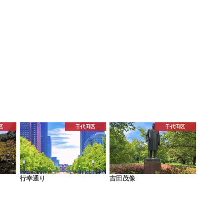
区
千代田区
千代田区
行幸通り
吉田茂像