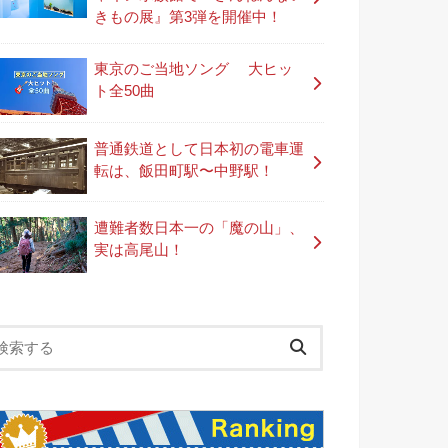
きもの展』第3弾を開催中！
東京のご当地ソング 大ヒッ
ト全50曲
普通鉄道として日本初の電車運
転は、飯田町駅〜中野駅！
遭難者数日本一の「魔の山」、
実は高尾山！