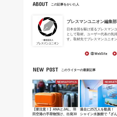
ABOUT
この記事をかいた人
プレスマンユニオン編集部
日本全国を駆け巡るプレスマンユニオン編
として取材。ユーザー代表の気
す。取材先でプレスマンユニオ
WebSite
NEW POST
このライターの最新記事
NEWS&TOPICS
NEWS&T
【要注意！】ANAとJAL、羽
過去に25万人を動員！
田空港の手荷物預け、出発30
シャイン水族館で『ざ