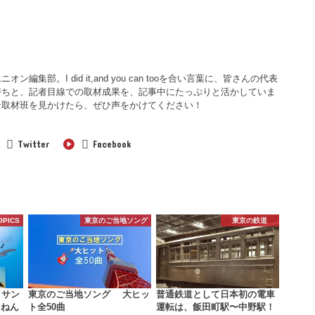
集部。I did it,and you can tooを合い言葉に、皆さんの代表
持ちと、記者目線での取材成果を、記事中にたっぷりと活かしていま
ン取材班を見かけたら、ぜひ声をかけてください！
Twitter
Facebook
OPICS
東京のご当地ソング
東京の鉄道
 サン
東京のご当地ソング 大ヒッ
普通鉄道として日本初の電車
んねん
ト全50曲
運転は、飯田町駅〜中野駅！