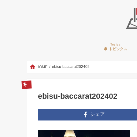
Topics
トピックス
ebisu-baccarat202402
HOME
ebisu-baccarat202402
シェア