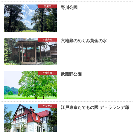
三鷹市
野川公園
小金井市
六地蔵のめぐみ黄金の水
小金井市
武蔵野公園
小金井市
江戸東京たてもの園 デ・ラランデ邸