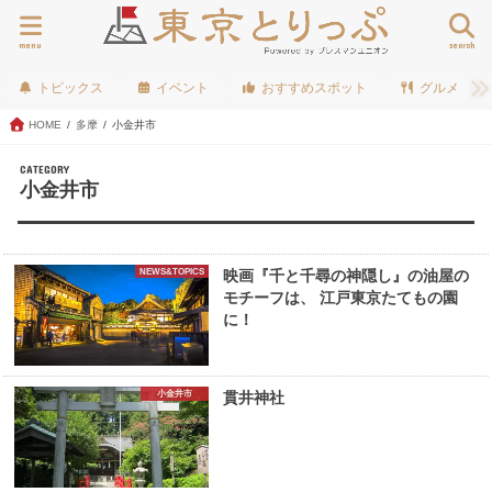
menu
search
トピックス
イベント
おすすめスポット
グルメ
HOME
多摩
小金井市
CATEGORY
小金井市
NEWS&TOPICS
映画『千と千尋の神隠し』の油屋の
モチーフは、 江戸東京たてもの園
に！
小金井市
貫井神社