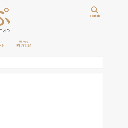
search
Ukiyoe
ット
浮世絵