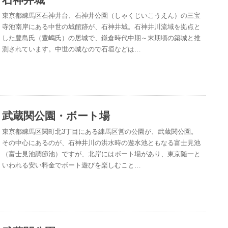
東京都練馬区石神井台、石神井公園（しゃくじいこうえん）の三宝
寺池南岸にある中世の城館跡が、石神井城。石神井川流域を拠点と
した豊島氏（豊嶋氏）の居城で、鎌倉時代中期～末期頃の築城と推
測されています。中世の城なので石垣などは…
武蔵関公園・ボート場
東京都練馬区関町北3丁目にある練馬区営の公園が、武蔵関公園。
その中心にあるのが、石神井川の洪水時の遊水池ともなる富士見池
（富士見池調節池）ですが、北岸にはボート場があり、東京随一と
いわれる安い料金でボート遊びを楽しむこと…