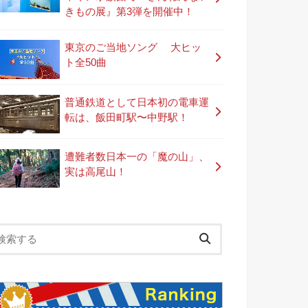
きもの展』第3弾を開催中！
東京のご当地ソング 大ヒッ
ト全50曲
普通鉄道として日本初の電車運
転は、飯田町駅〜中野駅！
遭難者数日本一の「魔の山」、
実は高尾山！