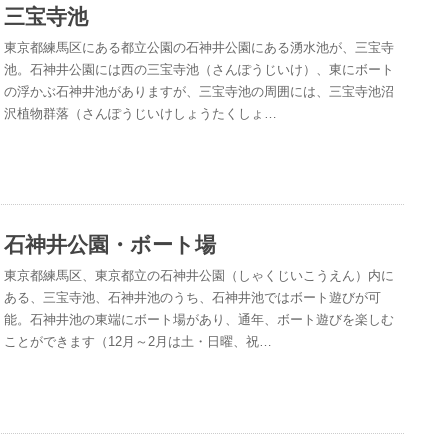
三宝寺池
東京都練馬区にある都立公園の石神井公園にある湧水池が、三宝寺
池。石神井公園には西の三宝寺池（さんぽうじいけ）、東にボート
の浮かぶ石神井池がありますが、三宝寺池の周囲には、三宝寺池沼
沢植物群落（さんぽうじいけしょうたくしょ…
石神井公園・ボート場
東京都練馬区、東京都立の石神井公園（しゃくじいこうえん）内に
ある、三宝寺池、石神井池のうち、石神井池ではボート遊びが可
能。石神井池の東端にボート場があり、通年、ボート遊びを楽しむ
ことができます（12月～2月は土・日曜、祝…