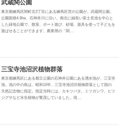
武蔵関公園
東京都練馬区関町北3丁目にある練馬区営の公園が、武蔵関公園。
公園面積4.9ha、石神井川に沿い、南北に細長い富士見池を中心と
した緑地公園で、散策、ボート遊び、砂場、遊具を使って子どもを
遊ばせることができます。農業用の「関…
三宝寺池沼沢植物群落
東京都練馬区にある都立公園の石神井公園にある湧水池が、三宝寺
池。池の中の島は、昭和10年、三宝寺池沼沢植物群落として国の
天然記念物に指定。指定当時には、カキツバタ、ミツガシワ、ヒツ
ジグサなど水生植物が繁茂していました。現…