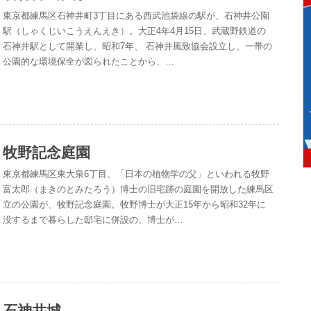
東京都練馬区石神井町3丁目にある西武池袋線の駅が、石神井公園
駅（しゃくじいこうえんえき）。大正4年4月15日、武蔵野鉄道の
石神井駅として開業し、昭和7年、 石神井風致協会設立し、一帯の
公園的な環境保全が図られたことから、…
牧野記念庭園
東京都練馬区東大泉6丁目、「日本の植物学の父」といわれる牧野
富太郎（まきのとみたろう）博士の旧宅跡の庭園を開放した練馬区
立の公園が、牧野記念庭園。牧野博士が大正15年から昭和32年に
没するまで暮らした邸宅に併設の、博士が…
石神井城