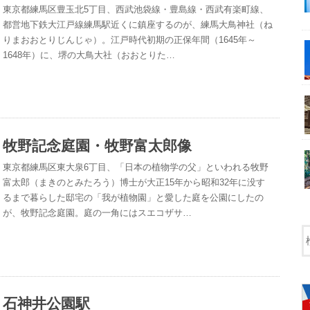
東京都練馬区豊玉北5丁目、西武池袋線・豊島線・西武有楽町線、
都営地下鉄大江戸線練馬駅近くに鎮座するのが、練馬大鳥神社（ね
りまおおとりじんじゃ）。江戸時代初期の正保年間（1645年～
1648年）に、堺の大鳥大社（おおとりた…
牧野記念庭園・牧野富太郎像
東京都練馬区東大泉6丁目、「日本の植物学の父」といわれる牧野
富太郎（まきのとみたろう）博士が大正15年から昭和32年に没す
るまで暮らした邸宅の「我が植物園」と愛した庭を公園にしたの
が、牧野記念庭園。庭の一角にはスエコザサ…
石神井公園駅