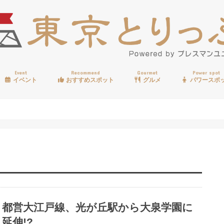
Event
Recommend
Gourmet
Power spot
イベント
おすすめスポット
グルメ
パワースポ
歩く
温泉
見る
買う
遊ぶ
食べる
都営大江戸線、光が丘駅から大泉学園に
延伸!?