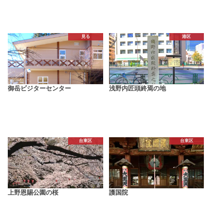
見る
港区
御岳ビジターセンター
浅野内匠頭終焉の地
台東区
台東区
上野恩賜公園の桜
護国院