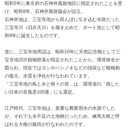
昭和5年に東京府の石神井風致地区に指定されたことを受
け、昭和8年、石神井風致協会が設立。
石神井池は、三宝寺池から田んぼに引き込む水路だった
三宝寺川（旧弁天川）を堰き止めて、ボート池として昭
和9年に誕生したものです。
逆に、三宝寺池周辺は、昭和10年に天然記念物として三
宝寺池沼沢植物群落が指定されたことから、環境保全が
図られ、現在ではヨシやハンノキなどの伐採など植物相
の復元、水質を浄化が行なわれています。
「三宝寺池の鳥と水と樹々の音」は、環境省の「残した
い日本の音風景100選」にも選定。
江戸時代、三宝寺池は、貴重な農業用水の水源でした
が、それでも水不足の土地柄だったため、練馬大根と呼
ばれる大根の栽培が行なわれたのです。