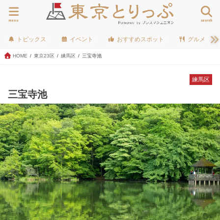
menu
search
トピックス
イベント
おすすめスポット
グルメ
HOME
東京23区
練馬区
三宝寺池
練馬区
三宝寺池