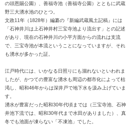
の頭恩賜公園）、善福寺池（善福寺公園）とともに武蔵
野三大湧水池のひとつ。
文政11年（1828年）編纂の『新編武蔵風土記稿』には
「石神井川は上石神井村三宝寺池より流出す」との記述
があり、現在の石神井川の小平方面からの流れは支流
で、三宝寺池が本流ということになっていますが、それ
も湧水が多かった証。
江戸時代には、いかなる日照りにも涸れないといわれま
したが、かつての豊富な湧水も周辺の都市化によって枯
渇し、昭和46年からは深井戸で地下水を汲み上げていま
す。
湧水が豊富だった昭和30年代頃までは（三宝寺池、石神
井池下流では、昭和30年代まで水田がありました）、真
冬でも池面が凍らない「不凍池」でした。