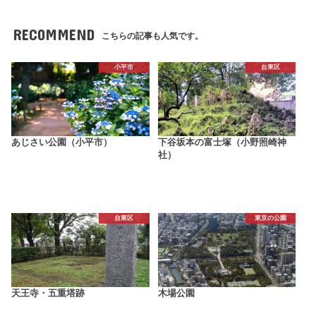
RECOMMEND
こちらの記事も人気です。
小平市
台東区
あじさい公園（小平市）
下谷坂本の富士塚（小野照崎神
社）
台東区
東京の公園
天王寺・五重塔跡
木場公園