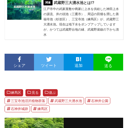
武蔵野三大湧水池とは!?
江戸市中の武家屋敷や商家に上水を供給した神田上水
の源流、井の頭池（三鷹市）、周辺の田畑を潤した善
福寺池（杉並区）、三宝寺池（練馬区）が、武蔵野三
大湧水池。現在は地下水をポンプアップしています
が、かつては武蔵野台地の縁、武蔵野崖線の下から清
水
シェア
ツイート
追加
送る
練馬区
見る
遊ぶ
三宝寺池沼沢植物群落
武蔵野三大湧水池
石神井公園
石神井城跡
練馬区