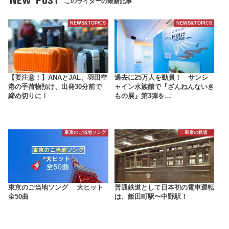
このライターの最新記事
NEWS&TOPICS
NEWS&TOPICS
【要注意！】ANAとJAL、羽田空
過去に25万人を動員！ サンシ
港の手荷物預け、出発30分前で
ャイン水族館で『ざんねんないき
締め切りに！
もの展』第3弾を…
東京のご当地ソング
東京の鉄道
東京のご当地ソング 大ヒット
普通鉄道として日本初の電車運転
全50曲
は、飯田町駅〜中野駅！