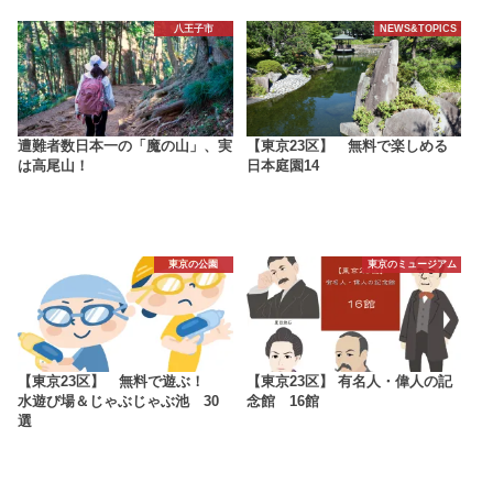
八王子市
NEWS&TOPICS
遭難者数日本一の「魔の山」、実
【東京23区】 無料で楽しめる
は高尾山！
日本庭園14
東京の公園
東京のミュージアム
【東京23区】 無料で遊ぶ！
【東京23区】 有名人・偉人の記
水遊び場＆じゃぶじゃぶ池 30
念館 16館
選