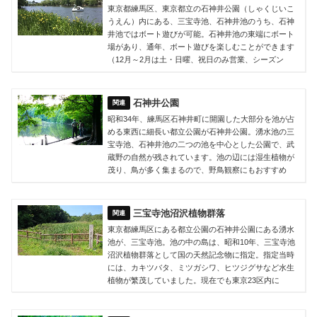
東京都練馬区、東京都立の石神井公園（しゃくじいこ
うえん）内にある、三宝寺池、石神井池のうち、石神
井池ではボート遊びが可能。石神井池の東端にボート
場があり、通年、ボート遊びを楽しむことができます
（12月～2月は土・日曜、祝日のみ営業、シーズン
石神井公園
昭和34年、練馬区石神井町に開園した大部分を池が占
める東西に細長い都立公園が石神井公園。湧水池の三
宝寺池、石神井池の二つの池を中心とした公園で、武
蔵野の自然が残されています。池の辺には湿生植物が
茂り、鳥が多く集まるので、野鳥観察にもおすすめ
三宝寺池沼沢植物群落
東京都練馬区にある都立公園の石神井公園にある湧水
池が、三宝寺池。池の中の島は、昭和10年、三宝寺池
沼沢植物群落として国の天然記念物に指定。指定当時
には、カキツバタ、ミツガシワ、ヒツジグサなど水生
植物が繁茂していました。現在でも東京23区内に