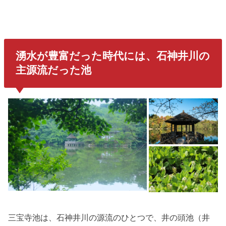
湧水が豊富だった時代には、石神井川の
主源流だった池
三宝寺池は、石神井川の源流のひとつで、井の頭池（井