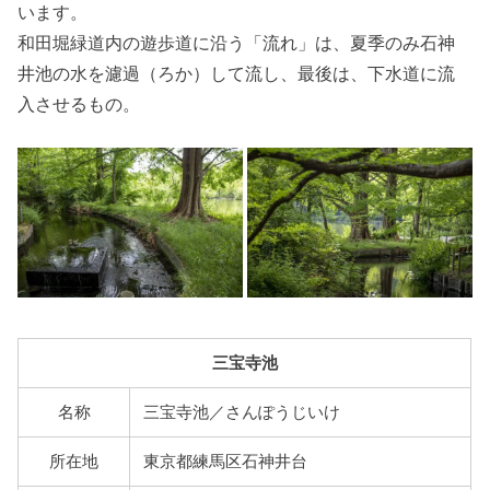
います。
和田堀緑道内の遊歩道に沿う「流れ」は、夏季のみ石神
井池の水を濾過（ろか）して流し、最後は、下水道に流
入させるもの。
三宝寺池
名称
三宝寺池／さんぽうじいけ
所在地
東京都練馬区石神井台