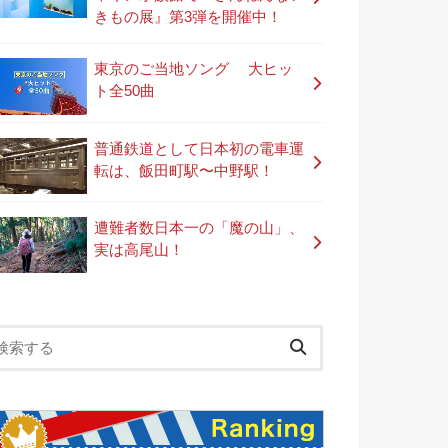
きもの展』第3弾を開催中！
東京のご当地ソング 大ヒッ
ト全50曲
普通鉄道として日本初の電車運
転は、飯田町駅〜中野駅！
遭難者数日本一の「魔の山」、
実は高尾山！