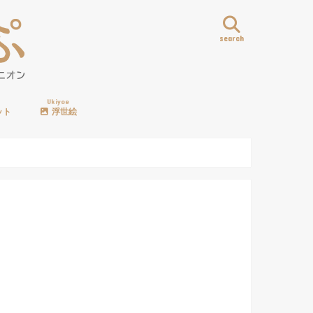
search
Ukiyoe
ット
浮世絵