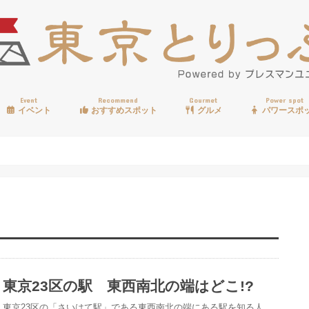
Event
Recommend
Gourmet
Power spot
イベント
おすすめスポット
グルメ
パワースポ
歩く
温泉
見る
買う
遊ぶ
食べる
東京23区の駅 東西南北の端はどこ!?
東京23区の「さいはて駅」である東西南北の端にある駅を知る人