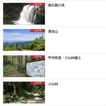
八王子市
御主殿の滝
八王子市
景信山
八王子市
甲州街道・小仏峠越え
八王子市
小仏峠