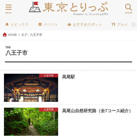
menu
search
トピックス
イベント
おすすめスポット
グルメ
HOME
タグ : 八王子市
TAG
八王子市
八王子市
高尾駅
八王子市
高尾山自然研究路（全7コース紹介）