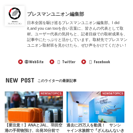
プレスマンユニオン編集部
日本全国を駆け巡るプレスマンユニオン編集部。I did
it,and you can tooを合い言葉に、皆さんの代表として取
材。ユーザー代表の気持ちと、記者目線での取材成果を、
記事中にたっぷりと活かしています。取材先でプレスマン
ユニオン取材班を見かけたら、ぜひ声をかけてください！
WebSite
Twitter
Facebook
NEW POST
このライターの最新記事
NEWS&TOPICS
NEWS&TOPICS
【要注意！】ANAとJAL、羽田空
過去に25万人を動員！ サンシ
港の手荷物預け、出発30分前で
ャイン水族館で『ざんねんないき