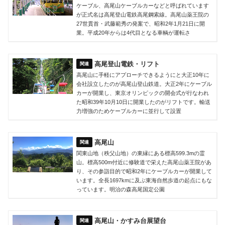
ケーブル、高尾山ケーブルカーなどと呼ばれています
が正式名は高尾登山電鉄高尾鋼索線。高尾山薬王院の
27世貫首・武藤範秀の発案で、昭和2年1月21日に開
業。平成20年からは4代目となる車輌が運転さ
高尾登山電鉄・リフト
高尾山に手軽にアプローチできるようにと大正10年に
会社設立したのが高尾山登山鉄道。大正2年にケーブル
カーが開業し、東京オリンピックの開会式が行なわれ
た昭和39年10月10日に開業したのがリフトです。輸送
力増強のためケーブルカーに並行して設置
高尾山
関東山地（秩父山地）の東縁にある標高599.3mの霊
山。標高500m付近に修験道で栄えた高尾山薬王院があ
り、その参詣目的で昭和2年にケーブルカーが開業して
います。全長1697kmに及ぶ東海自然歩道の起点にもな
っています。明治の森高尾国定公園
高尾山・かすみ台展望台