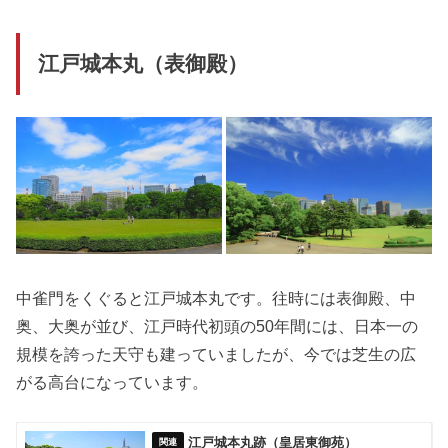
江戸城本丸（表御殿）
中雀門をくぐると江戸城本丸です。往時には表御殿、中
奥、大奥が並び、江戸時代初頭の50年間には、日本一の
規模を誇った天守も建っていましたが、今では芝生の広
がる高台になっています。
江戸城本丸跡（皇居東御苑）