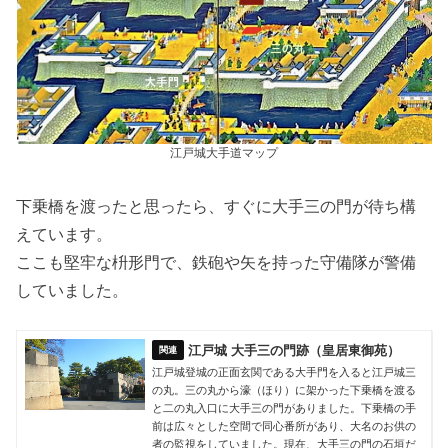
江戸城大手道マップ
下乗橋を渡ったと思ったら、すぐに大手三の門が待ち構
えています。
ここも堅牢な枡形門で、鉄砲や矢を持った守備隊が警備
していました。
江戸城 大手三の門跡（皇居東御苑）
江戸城登城の正面玄関である大手門を入ると江戸城三
の丸。三の丸から濠（ほり）に架かった下乗橋を渡る
と二の丸入口に大手三の門がありました。下乗橋の手
前は広々とした空間で同心番所があり、大名のお供の
者の監視をしていました。現在、大手三の門の石垣だ