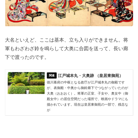
大名といえど、ここは基本、立ち入りができません。将
軍もわざわざ鈴を鳴らして大奥に合図を送って、長い廊
下で渡ったのです。
江戸城本丸・大奥跡 （皇居東御苑）
徳川幕府の中枢となる政庁が江戸城本丸の御殿です
が、表御殿・中奥から御鈴廊下でつながっていたのが
大奥（おおおく）。将軍の正室、子女や、奥女中（御
殿女中）の居住空間だった場所で、映画やドラマにも
描かれています。現在は皇居東御苑の一部で、残念な
が