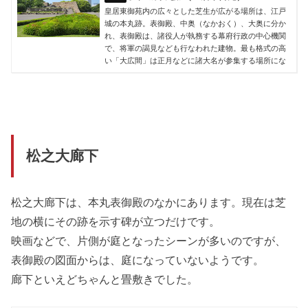
皇居東御苑内の広々とした芝生が広がる場所は、江戸
城の本丸跡。表御殿、中奥（なかおく）、大奥に分か
れ、表御殿は、諸役人が執務する幕府行政の中心機関
で、将軍の謁見なども行なわれた建物。最も格式の高
い「大広間」は正月などに諸大名が参集する場所にな
松之大廊下
松之大廊下は、本丸表御殿のなかにあります。現在は芝
地の横にその跡を示す碑が立つだけです。
映画などで、片側が庭となったシーンが多いのですが、
表御殿の図面からは、庭になっていないようです。
廊下といえどちゃんと畳敷きでした。