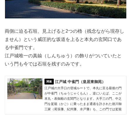
両側に迫る石垣、見上げると2つの櫓（残念ながら現存し
ません）という威圧的な坂道を上ると本丸の玄関口であ
る中雀門です。
江戸城唯一の真鍮（しんちゅう）の飾りがついていたと
いう門も今では石垣を残すのみです。
江戸城 中雀門（皇居東御苑）
江戸城の大手口の登城ルートで、本丸に至る最後の門
が中雀門（ちゅうじゃくもん）。逆にいえば、ここが
本丸・表御殿の玄関門となります。大手三の門、中之
門を駕籠（かご）に乗ったまま通過を許された徳川御
三家（尾張藩、紀州藩、水戸藩）も、この門では駕籠