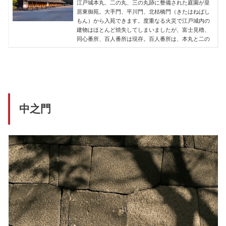
江戸城本丸、二の丸、三の丸跡に整備された庭園が皇
居東御苑。大手門、平川門、北桔橋門（きたはねばし
もん）から入苑できます。度重なる火災で江戸城内の
建物はほとんど焼失してしまいましたが、富士見櫓、
同心番所、百人番所は現存。百人番所は、本丸と二の
中之門