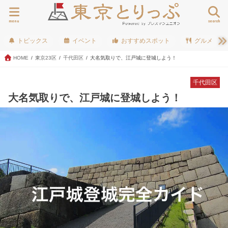
menu
search
トピックス
イベント
おすすめスポット
グルメ
HOME
東京23区
千代田区
大名気取りで、江戸城に登城しよう！
千代田区
大名気取りで、江戸城に登城しよう！