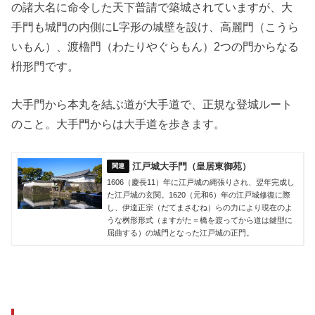
の諸大名に命令した天下普請で築城されていますが、大
手門も城門の内側にL字形の城壁を設け、高麗門（こうら
いもん）、渡櫓門（わたりやぐらもん）2つの門からなる
枡形門です。
大手門から本丸を結ぶ道が大手道で、正規な登城ルート
のこと。大手門からは大手道を歩きます。
江戸城大手門（皇居東御苑）
1606（慶長11）年に江戸城の縄張りされ、翌年完成し
た江戸城の玄関。1620（元和6）年の江戸城修復に際
し、伊達正宗（だてまさむね）らの力により現在のよ
うな桝形形式（ますがた＝橋を渡ってから道は鍵型に
屈曲する）の城門となった江戸城の正門。