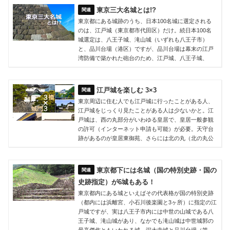
東京三大名城とは!?
東京都にある城跡のうち、日本100名城に選定される
のは、江戸城（東京都市代田区）だけ。続日本100名
城選定は、八王子城、滝山城（いずれも八王子市）
と、品川台場（港区）ですが、品川台場は幕末の江戸
湾防備で築かれた砲台のため、江戸城、八王子城、
江戸城を楽しむ 3×3
東京周辺に住む人でも江戸城に行ったことがある人、
江戸城をじっくり見たことがある人は少ないかと。江
戸城は、西の丸部分がいわゆる皇居で、皇居一般参観
の許可（インターネット申請も可能）が必要。天守台
跡があるのが皇居東御苑、さらには北の丸（北の丸公
東京都下には名城（国の特別史跡・国の
史跡指定）が6城もある！
東京都内にある城といえばその代表格が国の特別史跡
（都内には浜離宮、小石川後楽園と3ヶ所）に指定の江
戸城ですが、実は八王子市内には中世の山城である八
王子城、滝山城があり、なかでも滝山城は中世城郭の
最高傑作ともいわれる城。深大寺城と品川台場（第