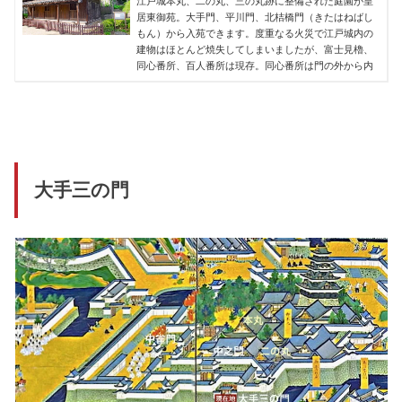
江戸城本丸、二の丸、三の丸跡に整備された庭園が皇
居東御苑。大手門、平川門、北桔橋門（きたはねばし
もん）から入苑できます。度重なる火災で江戸城内の
建物はほとんど焼失してしまいましたが、富士見櫓、
同心番所、百人番所は現存。同心番所は門の外から内
大手三の門