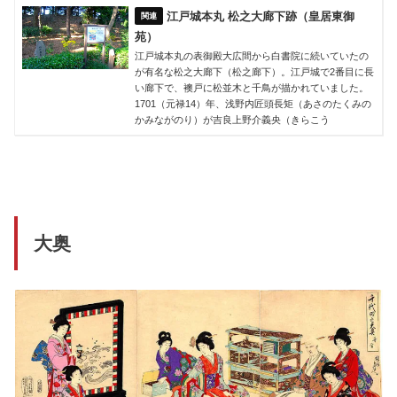
江戸城本丸 松之大廊下跡（皇居東御
苑）
江戸城本丸の表御殿大広間から白書院に続いていたの
が有名な松之大廊下（松之廊下）。江戸城で2番目に長
い廊下で、襖戸に松並木と千鳥が描かれていました。
1701（元禄14）年、浅野内匠頭長矩（あさのたくみの
かみながのり）が吉良上野介義央（きらこう
大奥