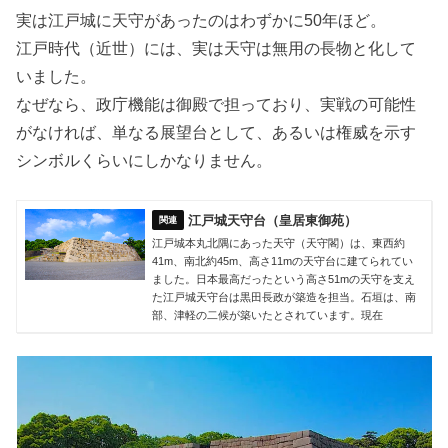
実は江戸城に天守があったのはわずかに50年ほど。
江戸時代（近世）には、実は天守は無用の長物と化して
いました。
なぜなら、政庁機能は御殿で担っており、実戦の可能性
がなければ、単なる展望台として、あるいは権威を示す
シンボルくらいにしかなりません。
江戸城天守台（皇居東御苑）
江戸城本丸北隅にあった天守（天守閣）は、東西約
41m、南北約45m、高さ11mの天守台に建てられてい
ました。日本最高だったという高さ51mの天守を支え
た江戸城天守台は黒田長政が築造を担当。石垣は、南
部、津軽の二候が築いたとされています。現在