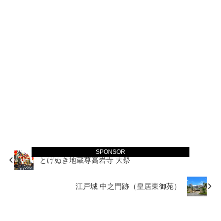
SPONSOR
とげぬき地蔵尊高岩寺 大祭
江戸城 中之門跡（皇居東御苑）