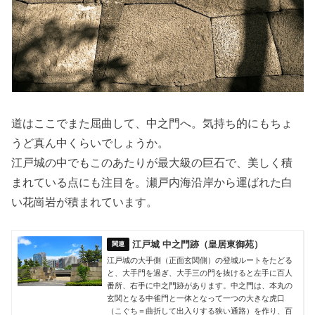
道はここでまた屈曲して、中之門へ。気持ち的にもちょ
うど真ん中くらいでしょうか。
江戸城の中でもこのあたりが最大級の巨石で、美しく積
まれている点にも注目を。瀬戸内海沿岸から運ばれた白
い花崗岩が積まれています。
江戸城 中之門跡（皇居東御苑）
江戸城の大手側（正面玄関側）の登城ルートをたどる
と、大手門を過ぎ、大手三の門を抜けると左手に百人
番所、右手に中之門跡があります。中之門は、本丸の
玄関となる中雀門と一体となって一つの大きな虎口
（こぐち＝曲折して出入りする狭い通路）を作り、百