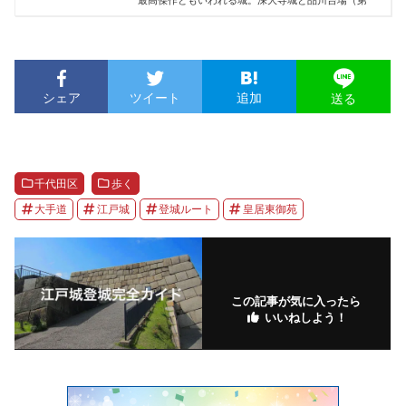
シェア
ツイート
追加
送る
千代田区
歩く
大手道
江戸城
登城ルート
皇居東御苑
この記事が気に入ったら
いいねしよう！