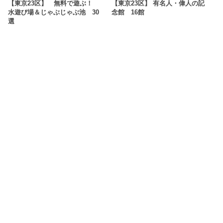
【東京23区】 無料で遊ぶ！
【東京23区】 有名人・偉人の記
水遊び場＆じゃぶじゃぶ池 30
念館 16館
選