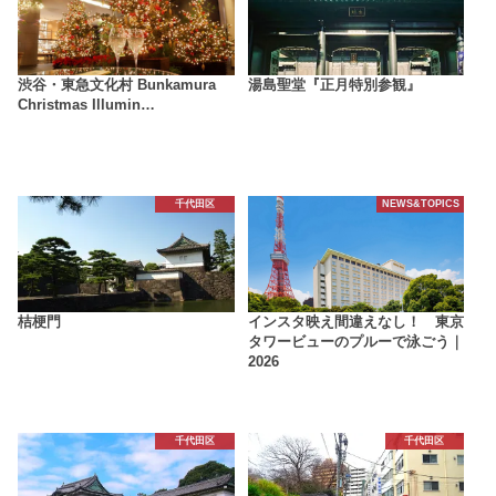
渋谷・東急文化村 Bunkamura
湯島聖堂『正月特別参観』
Christmas Illumin…
千代田区
NEWS&TOPICS
桔梗門
インスタ映え間違えなし！ 東京
タワービューのプルーで泳ごう｜
2026
千代田区
千代田区