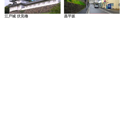
江戸城 伏見櫓
昌平坂