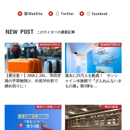
WebSite
Twitter
Facebook
NEW POST
このライターの最新記事
NEWS&TOPICS
NEWS&TOPICS
【要注意！】ANAとJAL、羽田空
過去に25万人を動員！ サンシ
港の手荷物預け、出発30分前で
ャイン水族館で『ざんねんないき
締め切りに！
もの展』第3弾を…
東京のご当地ソング
東京の鉄道