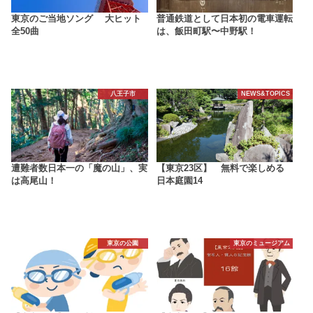
東京のご当地ソング 大ヒット
普通鉄道として日本初の電車運転
全50曲
は、飯田町駅〜中野駅！
八王子市
NEWS&TOPICS
遭難者数日本一の「魔の山」、実
【東京23区】 無料で楽しめる
は高尾山！
日本庭園14
東京の公園
東京のミュージアム