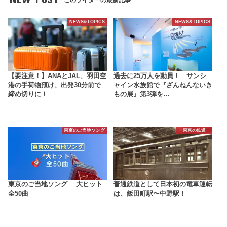
NEWS&TOPICS
NEWS&TOPICS
【要注意！】ANAとJAL、羽田空
過去に25万人を動員！ サンシ
港の手荷物預け、出発30分前で
ャイン水族館で『ざんねんないき
締め切りに！
もの展』第3弾を…
東京のご当地ソング
東京の鉄道
東京のご当地ソング 大ヒット
普通鉄道として日本初の電車運転
全50曲
は、飯田町駅〜中野駅！