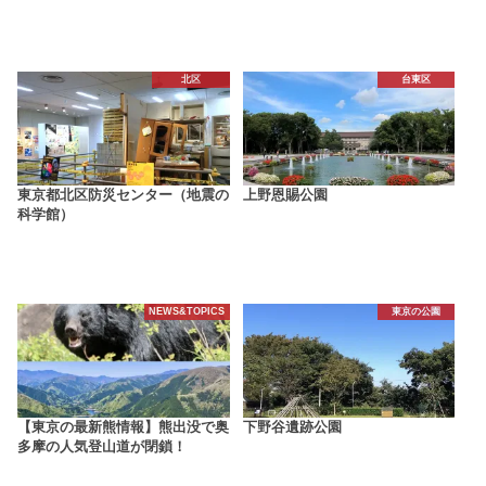
北区
台東区
東京都北区防災センター（地震の
上野恩賜公園
科学館）
NEWS&TOPICS
東京の公園
【東京の最新熊情報】熊出没で奥
下野谷遺跡公園
多摩の人気登山道が閉鎖！