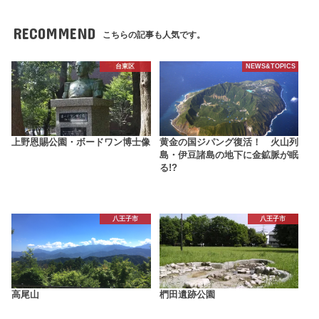
RECOMMEND
こちらの記事も人気です。
台東区
NEWS&TOPICS
上野恩賜公園・ボードワン博士像
黄金の国ジパング復活！ 火山列
島・伊豆諸島の地下に金鉱脈が眠
る!?
八王子市
八王子市
高尾山
椚田遺跡公園