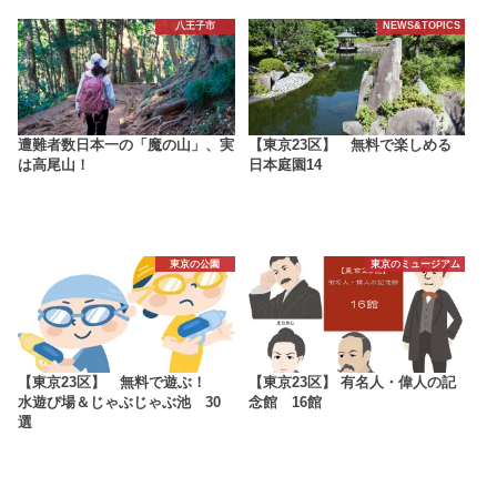
八王子市
NEWS&TOPICS
遭難者数日本一の「魔の山」、実
【東京23区】 無料で楽しめる
は高尾山！
日本庭園14
東京の公園
東京のミュージアム
【東京23区】 無料で遊ぶ！
【東京23区】 有名人・偉人の記
水遊び場＆じゃぶじゃぶ池 30
念館 16館
選