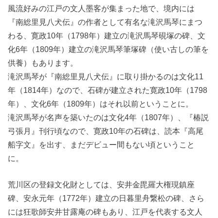
風流好みの江戸の文人墨客が集まった地で、境内には
『南総里見八犬伝』の作者として有名な滝沢馬琴にまつ
わる、寛政10年（1798年）建立の滝沢馬琴硯塚の碑、文
化6年（1809年）建立の滝沢馬琴筆塚碑（使い古しの筆を
供養）もあります。
滝沢馬琴が『南総里見八犬伝』に取り掛かるのは文化11
年（1814年）なので、石碑が建立された寛政10年（1798
年）、文化6年（1809年）はそれ以前ということに。
滝沢馬琴が名声を築いたのは文化4年（1807年）、『椿説
弓張月』刊行頃なので、寛政10年の石碑は、読本『高尾
船字文』を出す、まだデビュー間もない頃ということ
に。
荒川区の登録文化財としては、安井金毘羅大権現鎮座
碑、安永元年（1772年）建立の日暮里舟繋松の碑、さら
には狂歌師安井甘露庵の碑もあり、江戸を代表する文人