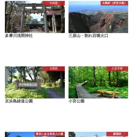
大田区
大島町（伊豆大島）
多摩川浅間神社
三原山・割れ目噴火口
大田区
八王子市
京浜島緑道公園
小宮公園
東京にある有名人の墓
新宿区