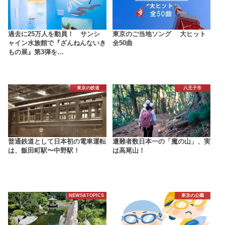
過去に25万人を動員！ サンシ
東京のご当地ソング 大ヒット
ャイン水族館で『ざんねんないき
全50曲
もの展』第3弾を…
東京の鉄道
八王子市
普通鉄道として日本初の電車運転
遭難者数日本一の「魔の山」、実
は、飯田町駅〜中野駅！
は高尾山！
NEWS&TOPICS
東京の公園