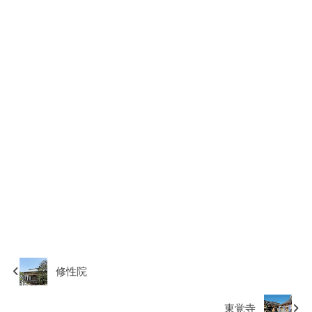
修性院
東覚寺