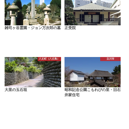
雑司ヶ谷霊園・ジョン万次郎の墓
正受院
八丈町（八丈島）
立川市
大里の玉石垣
昭和記念公園こもれびの里・旧石
井家住宅