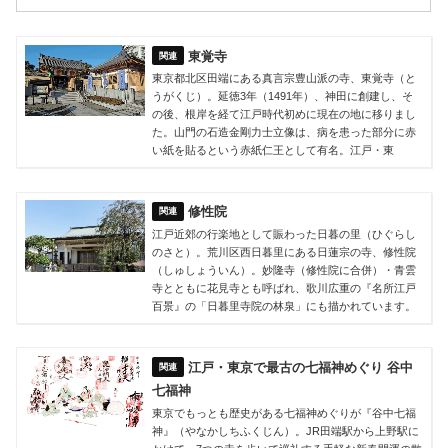
東覚寺
東京都北区田端にある真言宗豊山派の寺、東覚寺（と
うがくじ）。延徳3年（1491年）、神田に創建し、そ
の後、根岸を経て江戸時代初めに現在の地に移りまし
た。山門の石造金剛力士立像は、病を患った部分に赤
い紙を貼るという赤紙仁王として有名。江戸・東
修性院
江戸近郊の行楽地として賑わった日暮の里（ひぐらし
のさと）。荒川区西日暮里にある日蓮宗の寺、修性院
（しゅしょういん）。妙隆寺（修性院に合併）・青雲
寺とともに花見寺とも呼ばれ、歌川広重の『名所江戸
百景』の「日暮里寺院の林泉」にも描かれています。
江戸・東京で最古の七福神めぐり 谷中
七福神
東京でもっとも歴史がある七福神めぐりが『谷中七福
神』（やなかしちふくじん）。JR田端駅から上野駅に