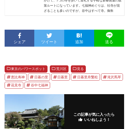
かけて、7つの寺を歩いて巡礼する手軽な新春開運の散
策ルートになっています。七福神めぐりは、社寺が混
ざることも多いのですが、谷中はすべて寺。御朱
シェア
ツイート
追加
送る
東京のパワースポット
荒川区
見る
恵比寿神
日暮の里
日暮里
日暮里舟繋松
滝沢馬琴
花見寺
谷中七福神
この記事が気に入ったら
いいねしよう！