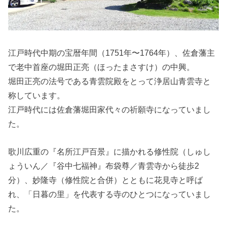
江戸時代中期の宝暦年間（1751年〜1764年）、佐倉藩主
で老中首座の堀田正亮（ほったまさすけ）の中興。
堀田正亮の法号である青雲院殿をとって浄居山青雲寺と
称しています。
江戸時代には佐倉藩堀田家代々の祈願寺になっていまし
た。
歌川広重の『名所江戸百景』に描かれる修性院（しゅし
ょういん／『谷中七福神』布袋尊／青雲寺から徒歩2
分）、妙隆寺（修性院と合併）とともに花見寺と呼ば
れ、「日暮の里」を代表する寺のひとつになっていまし
た。