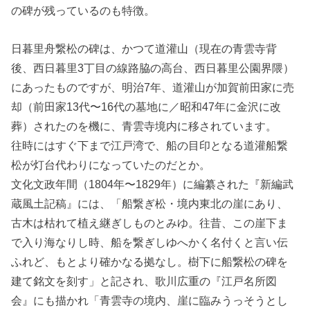
の碑が残っているのも特徴。
日暮里舟繋松の碑は、かつて道灌山（現在の青雲寺背
後、西日暮里3丁目の線路脇の高台、西日暮里公園界隈）
にあったものですが、明治7年、道灌山が加賀前田家に売
却（前田家13代〜16代の墓地に／昭和47年に金沢に改
葬）されたのを機に、青雲寺境内に移されています。
往時にはすぐ下まで江戸湾で、船の目印となる道灌船繋
松が灯台代わりになっていたのだとか。
文化文政年間（1804年〜1829年）に編纂された『新編武
蔵風土記稿』には、「船繋ぎ松・境内東北の崖にあり、
古木は枯れて植え継ぎしものとみゆ。往昔、この崖下ま
で入り海なりし時、船を繋ぎしゆへかく名付くと言い伝
ふれど、もとより確かなる拠なし。樹下に船繋松の碑を
建て銘文を刻す」と記され、歌川広重の『江戸名所図
会』にも描かれ「青雲寺の境内、崖に臨みうっそうとし