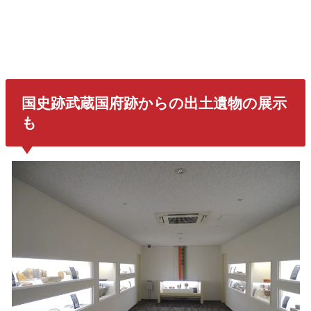
国史跡武蔵国府跡からの出土遺物の展示
も