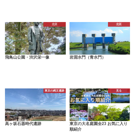
北区
北区
飛鳥山公園・渋沢栄一像
岩淵水門（青水門）
東京の縄文遺跡
見る
高ヶ坂石器時代遺跡
東京の大名庭園全23 お気に入り
順紹介