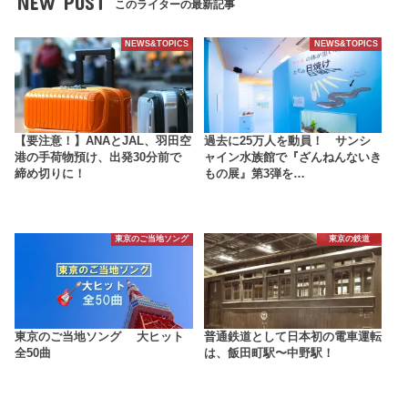
NEW POST
このライターの最新記事
NEWS&TOPICS
NEWS&TOPICS
【要注意！】ANAとJAL、羽田空
過去に25万人を動員！ サンシ
港の手荷物預け、出発30分前で
ャイン水族館で『ざんねんないき
締め切りに！
もの展』第3弾を…
東京のご当地ソング
東京の鉄道
東京のご当地ソング 大ヒット
普通鉄道として日本初の電車運転
全50曲
は、飯田町駅〜中野駅！