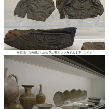
国衙跡から発掘された古代の瓦とレンガである塼（はく）