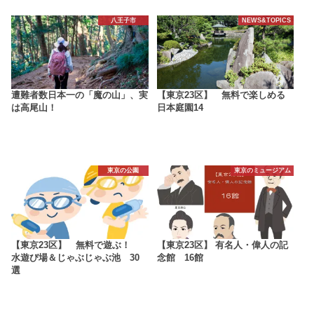
八王子市
NEWS&TOPICS
遭難者数日本一の「魔の山」、実
【東京23区】 無料で楽しめる
は高尾山！
日本庭園14
東京の公園
東京のミュージアム
【東京23区】 無料で遊ぶ！
【東京23区】 有名人・偉人の記
水遊び場＆じゃぶじゃぶ池 30
念館 16館
選