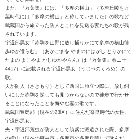
また、『万葉集』には、「多摩の横山」（多摩丘陵を万
葉時代には「多摩の横山」と称していました）の歌など
武蔵国から旅立った防人とこれを見送る妻たちの歌が残
されています。
宇遅部黒女「赤駒を山野に放し捕りかにて多摩の横山徒
歩ゆか遺らむ」（あかごまを やまのにはがし とりかにて
たまの よこやま かしゆかやらん）は『万葉集』巻ニ十・
4417）に記載される宇遅部黒女（うじべのくろめ）の
歌。
夫が防人（さきもり）として西国に旅立つ際に、放し飼
いにした赤駒を探しても見つからないので徒歩で行かせ
ることになったことを悔やむ妻の歌です。
武蔵国豊島郡（現在の23区）に住んだ奈良時代の女性、
宇遅部黒女。
夫・宇遅部荒虫が防人として筑紫に派遣された際、多摩
の横山（現在の府中市・多摩市の多摩丘陵）で詠んだ