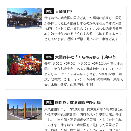
大國魂神社
律令時代の武蔵国の国府があった場所に鎮座し、国司
が参拝した総社を前身とするのが東京都府中市の大國
魂神社（おおくにたまじんじゃ）。5月5日の例祭を中
心に執り行なわれる『くらやみ祭』も国司祭をルーツ
としています。厄除け祈願、厄払いにご利益がある
大國魂神社『くらやみ祭』｜府中市
毎年4月30日〜5月6日（4月30日〜5月2日の神事は非公
開）、東京都府中市にある大國魂神社（おおくにたま
じんじゃ）で『くらやみ祭』が斎行。5月3日の囃子競
演、競馬式（こまくらべ） 、5月4日の御綱祭、萬燈大
会、太鼓の響宴、山車行列、5月5
国司館と家康御殿史跡広場
東京都府中市、JR武蔵野線・南武線府中本町駅前に広
がる国史跡武蔵国府跡（国司館地区）史跡広場が整備
され、「国司館と家康御殿史跡広場」として公開され
ています。律令時代に武蔵国府に赴任した国司が居
住、執務した館が国司館（こくしのたち）。同じ場所