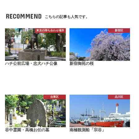
RECOMMEND
こちらの記事も人気です。
東京の待ち合わせ場所
新宿区
ハチ公前広場・忠犬ハチ公像
新宿御苑の桜
台東区
品川区
谷中霊園・高橋お伝の墓
南極観測船「宗谷」