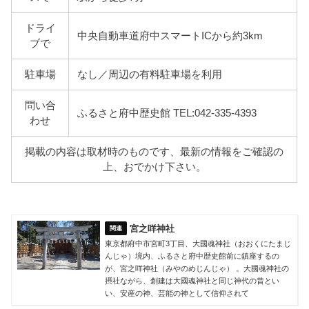
ドライ
中央自動車道府中スマートICから約3km
ブで
駐車場
なし／周辺の有料駐車場を利用
問い合
ふるさと府中歴史館 TEL:042-335-4393
わせ
掲載の内容は取材時のものです、最新の情報をご確認の
上、おでかけ下さい。
宮之咩神社
東京都府中市宮町3丁目、大國魂神社（おおくにたまじ
んじゃ）境内、ふるさと府中歴史館前に鎮座するの
が、宮之咩神社（みやのめじんじゃ） 。大國魂神社の
摂社ながら、創建は大國魂神社と同じ神代の昔とい
い、安産の神、芸能の神として信仰されて