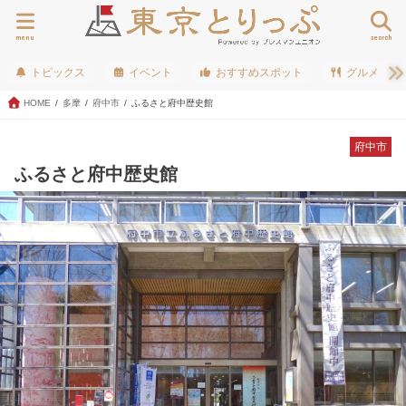
menu
search
トピックス
イベント
おすすめスポット
グルメ
HOME
多摩
府中市
ふるさと府中歴史館
府中市
ふるさと府中歴史館