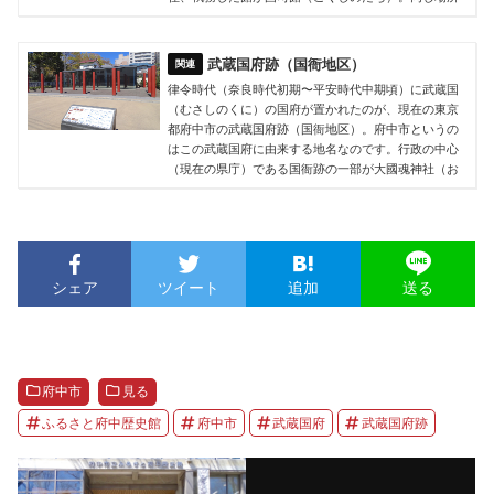
武蔵国府跡（国衙地区）
律令時代（奈良時代初期〜平安時代中期頃）に武蔵国
（むさしのくに）の国府が置かれたのが、現在の東京
都府中市の武蔵国府跡（国衙地区）。府中市というの
はこの武蔵国府に由来する地名なのです。行政の中心
（現在の県庁）である国衙跡の一部が大國魂神社（お
シェア
ツイート
追加
送る
府中市
見る
ふるさと府中歴史館
府中市
武蔵国府
武蔵国府跡