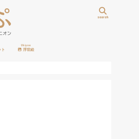
search
Ukiyoe
ット
浮世絵