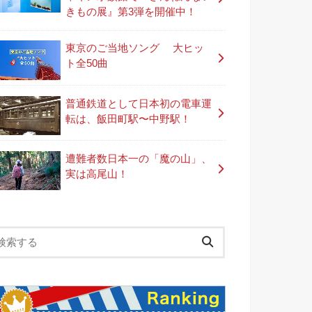
きもの展』第3弾を開催中！
東京のご当地ソング 大ヒッ
ト全50曲
普通鉄道として日本初の電車運
転は、飯田町駅〜中野駅！
遭難者数日本一の「魔の山」、
実は高尾山！