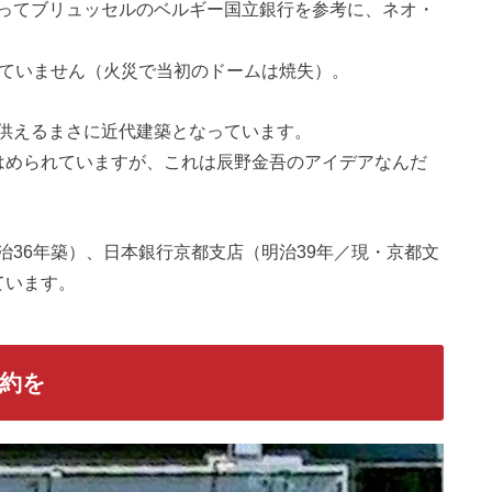
ってブリュッセルのベルギー国立銀行を参考に、ネオ・
していません（火災で当初のドームは焼失）。
供えるまさに近代建築となっています。
はめられていますが、これは辰野金吾のアイデアなんだ
36年築）、日本銀行京都支店（明治39年／現・京都文
ています。
約を