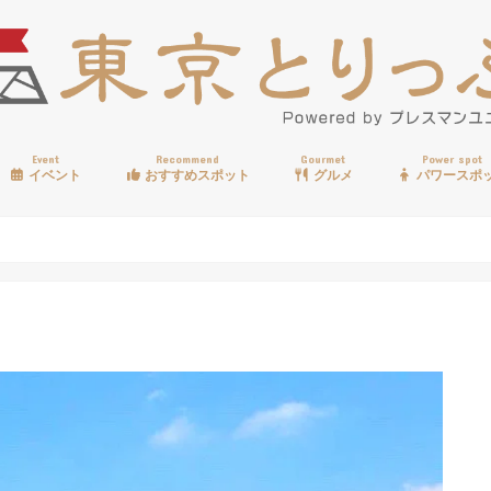
Event
Recommend
Gourmet
Power spot
イベント
おすすめスポット
グルメ
パワースポ
歩く
温泉
見る
買う
遊ぶ
食べる