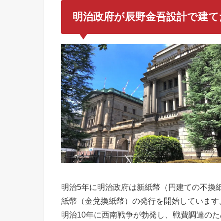
明治政府が辰野金吾設計で建て
明治5年に明治政府は新紙幣（円建ての不換
紙幣（金兌換紙幣）の発行を開始しています
明治10年に西南戦争が勃発し、戦費調達の