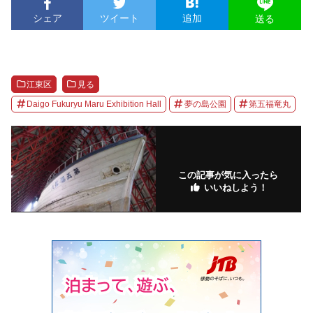
シェア
ツイート
追加
送る
江東区
見る
Daigo Fukuryu Maru Exhibition Hall
夢の島公園
第五福竜丸
この記事が気に入ったら
いいねしよう！