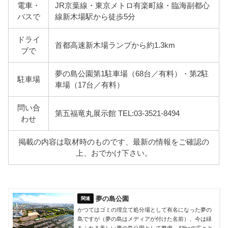
電車・
JR京葉線・東京メトロ有楽町線・臨海副都心
バスで
線新木場駅から徒歩5分
ドライ
首都高速新木場ランプから約1.3km
ブで
夢の島公園第1駐車場（68台／有料）・第2駐
駐車場
車場（17台／有料）
問い合
第五福竜丸展示館 TEL:03-3521-8494
わせ
掲載の内容は取材時のものです、最新の情報をご確認の
上、おでかけ下さい。
夢の島公園
かつてはゴミの埋立て処分場として有名になった夢の
島ですが（夢の島はメディアが付けた名前）、今は緑