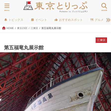
menu
search
トピックス
イベント
おすすめスポット
グルメ
HOME
東京23区
江東区
第五福竜丸展示館
江東区
第五福竜丸展示館