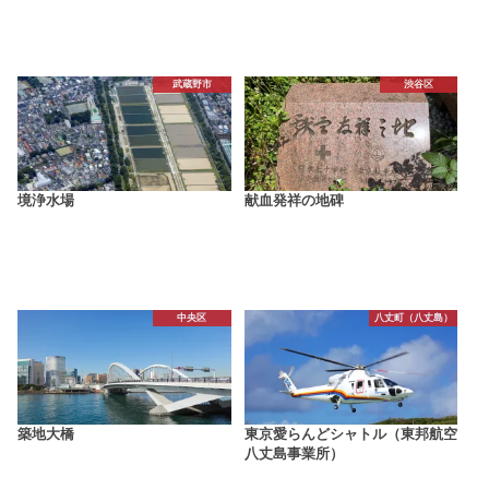
武蔵野市
渋谷区
境浄水場
献血発祥の地碑
中央区
八丈町（八丈島）
築地大橋
東京愛らんどシャトル（東邦航空
八丈島事業所）