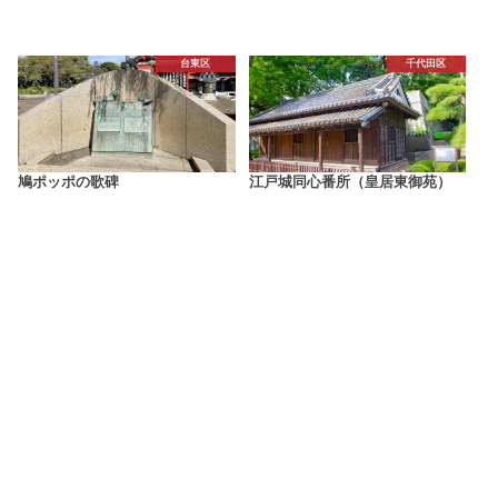
台東区
千代田区
鳩ポッポの歌碑
江戸城同心番所（皇居東御苑）