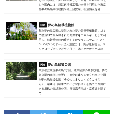
あふれる美しい夢の島公園として整備。43haの広々と
した園内には、新江東清掃工場の余熱を利用した東京
都夢の島熱帯植物館や陸上競技場、宿泊施設を備
夢の島熱帯植物館
都立夢の島公園に整備された夢の島熱帯植物館。ゴミ
の熱焼却で生み出される高温水をエネルギーとして利
用し、熱帯植物館の暖房をまかなうシステムで、A・
B・Cの3つのドーム型大温室には、滝が流れ落ち、マ
ングローブやシダが生い茂り、池にオオオニバスの
夢の島緑道公園
東京都江東区夢の島3丁目、江東区夢の島競技場、夢の
島公園の南側に位置し、南北に連なる都立の海上公園
が夢の島緑道公園（ゆめのしまりょくどうこうえ
ん）。曙運河（曙水門の上が遊歩道）を隔てて西側に
ある辰巳の森緑道公園、首都高湾岸線・京葉線を隔て
て