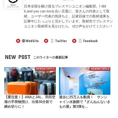
日本全国を駆け巡るプレスマンユニオン編集部。I did
it,and you can tooを合い言葉に、皆さんの代表として取
材。ユーザー代表の気持ちと、記者目線での取材成果を、
記事中にたっぷりと活かしています。取材先でプレスマン
ユニオン取材班を見かけたら、ぜひ声をかけてください！
WebSite
Twitter
Facebook
NEW POST
このライターの最新記事
NEWS&TOPICS
NEWS&TOPICS
【要注意！】ANAとJAL、羽田空
過去に25万人を動員！ サンシ
港の手荷物預け、出発30分前で
ャイン水族館で『ざんねんないき
締め切りに！
もの展』第3弾を…