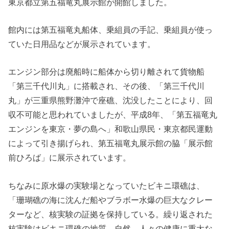
東京都立第五福竜丸展示館が開館しました。
館内には第五福竜丸船体、乗組員の手記、乗組員が使っ
ていた日用品などが展示されています。
エンジン部分は廃船時に船体から切り離されて貨物船
「第三千代川丸」に搭載され、その後、「第三千代川
丸」が三重県熊野灘沖で座礁、沈没したことにより、回
収不可能と思われていましたが、平成8年、「第五福竜丸
エンジンを東京・夢の島へ」和歌山県民・東京都民運動
によって引き揚げられ、第五福竜丸展示館の脇「展示館
前ひろば」に展示されています。
ちなみに原水爆の実験場となっていたビキニ環礁は、
「珊瑚礁の海に沈んだ船やブラボー水爆の巨大なクレー
ターなど、核実験の証拠を保持している。繰り返された
核実験はビキニ環礁の地質、自然、人々の健康に重大な