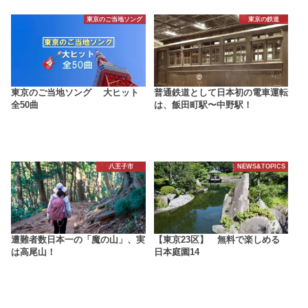
東京のご当地ソング
東京の鉄道
東京のご当地ソング 大ヒット
普通鉄道として日本初の電車運転
全50曲
は、飯田町駅〜中野駅！
八王子市
NEWS&TOPICS
遭難者数日本一の「魔の山」、実
【東京23区】 無料で楽しめる
は高尾山！
日本庭園14