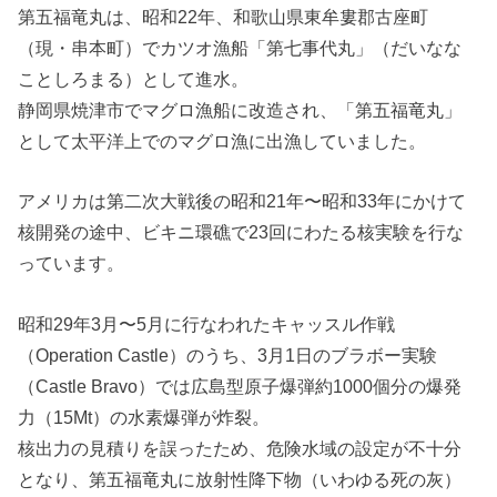
第五福竜丸は、昭和22年、和歌山県東牟婁郡古座町
（現・串本町）でカツオ漁船「第七事代丸」（だいなな
ことしろまる）として進水。
静岡県焼津市でマグロ漁船に改造され、「第五福竜丸」
として太平洋上でのマグロ漁に出漁していました。
アメリカは第二次大戦後の昭和21年〜昭和33年にかけて
核開発の途中、ビキニ環礁で23回にわたる核実験を行な
っています。
昭和29年3月〜5月に行なわれたキャッスル作戦
（Operation Castle）のうち、3月1日のブラボー実験
（Castle Bravo）では広島型原子爆弾約1000個分の爆発
力（15Mt）の水素爆弾が炸裂。
核出力の見積りを誤ったため、危険水域の設定が不十分
となり、第五福竜丸に放射性降下物（いわゆる死の灰）