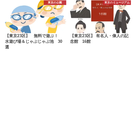
東京の公園
東京のミュージアム
【東京23区】 無料で遊ぶ！
【東京23区】 有名人・偉人の記
水遊び場＆じゃぶじゃぶ池 30
念館 16館
選