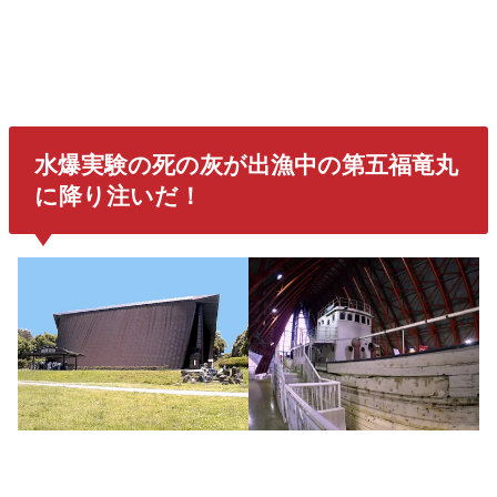
水爆実験の死の灰が出漁中の第五福竜丸
に降り注いだ！