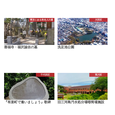
東京にある有名人の墓
大田区
善福寺・福沢諭吉の墓
洗足池公園
千代田区
荒川区
『有楽町で逢いましょう』歌碑
旧三河島汚水処分場喞筒場施設