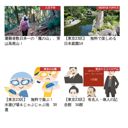
八王子市
NEWS&TOPICS
遭難者数日本一の「魔の山」、実
【東京23区】 無料で楽しめる
は高尾山！
日本庭園14
東京の公園
東京のミュージアム
【東京23区】 無料で遊ぶ！
【東京23区】 有名人・偉人の記
水遊び場＆じゃぶじゃぶ池 30
念館 16館
選