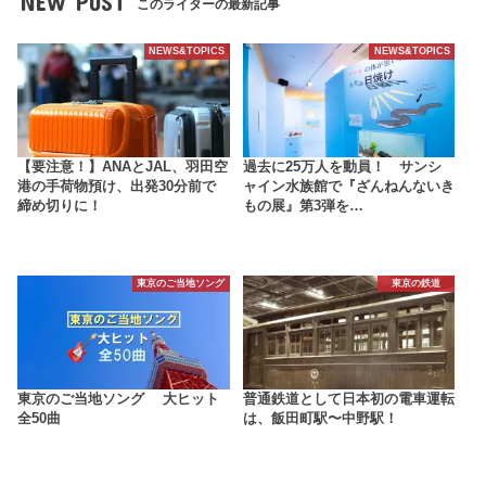
NEW POST
このライターの最新記事
NEWS&TOPICS
NEWS&TOPICS
【要注意！】ANAとJAL、羽田空
過去に25万人を動員！ サンシ
港の手荷物預け、出発30分前で
ャイン水族館で『ざんねんないき
締め切りに！
もの展』第3弾を…
東京のご当地ソング
東京の鉄道
東京のご当地ソング 大ヒット
普通鉄道として日本初の電車運転
全50曲
は、飯田町駅〜中野駅！