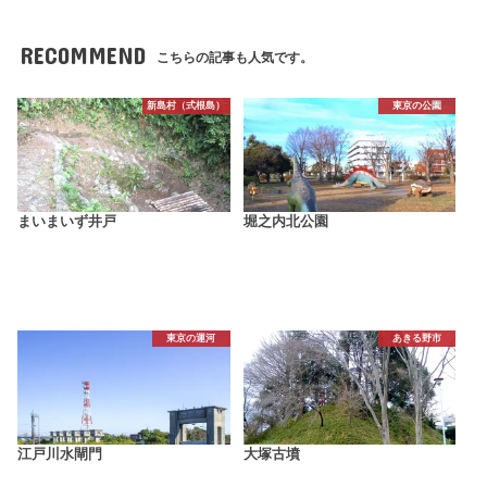
RECOMMEND
こちらの記事も人気です。
新島村（式根島）
東京の公園
まいまいず井戸
堀之内北公園
東京の運河
あきる野市
江戸川水閘門
大塚古墳