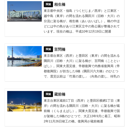
相生橋
東京都中央区・佃島（つくだじま／西岸）と江東区・
越中島（東岸）の間を流れる隅田川（旧称・大川）の
分流に架る橋が、相生橋（あいおいばし）。橋の中ほ
どには中の島があり江東区立中の島公園が整備されて
います。現在の橋は、平成10年12月19日に開通
言問橋
東京都台東区（西岸）と墨田区（東岸）の間を流れる
隅田川（旧称・大川）に架る橋が、言問橋（こととい
ばし）。関東大震災後、帝都復興で内務省復興局（帝
都復興院）が担当した6橋（隅田川六大橋）のひとつ
で、震災以前は「竹屋の渡し」（向島の渡し、待乳の
蔵前橋
東京台東区蔵前1丁目（西岸）と墨田区横網1丁目（東
岸）の間を流れる隅田川（旧称・大川）に架る橋が蔵
前橋（くらまえばし）。関東大震災後、帝都復興で国
が架橋した6橋のひとつで、大正13年9月に着工、昭和
2年11月26日竣工の橋。復興局が蔵前橋通