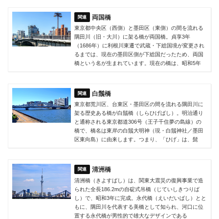
両国橋
東京都中央区（西側）と墨田区（東側）の間を流れる
隅田川（旧・大川）に架る橋が両国橋。貞享3年
（1686年）に利根川東遷で武蔵・下総国境が変更され
るまでは、現在の墨田区側が下総国だったため、両国
橋という名が生まれています。現在の橋は、昭和5年
白鬚橋
東京都荒川区、台東区・墨田区の間を流れる隅田川に
架る歴史ある橋が白鬚橋（しらひげばし）。明治通り
と通称される東京都道306号（王子千住夢の島線）の
橋で、橋名は東岸の白鬚大明神（現・白鬚神社／墨田
区東向島）に由来します。つまり、「ひげ」は、髭
清洲橋
清洲橋（きよすばし）は、関東大震災の復興事業で造
られた全長186.2mの自碇式吊橋（じていしきつりば
し）で、昭和3年に完成。永代橋（えいだいばし）とと
もに、隅田川を代表する美橋として知られ、河口に位
置する永代橋が男性的で雄大なデザインである