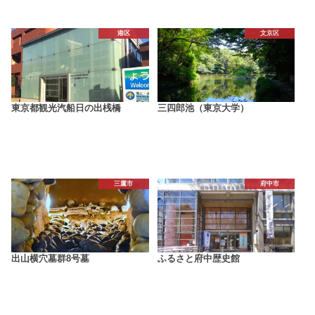
港区
文京区
東京都観光汽船日の出桟橋
三四郎池（東京大学）
三鷹市
府中市
出山横穴墓群8号墓
ふるさと府中歴史館