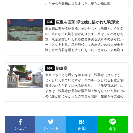
ことから吾妻橋になりました。現在の橋は関
広重＆国芳 浮世絵に描かれた駒形堂
隅田川に架かる駒形橋。そのたもとに駒形という地名
の由来になった駒形堂があります。実はこの小さなお
堂、東京最古といわれる歴史を誇る浅草寺のさらにル
ーツとなるお堂。江戸時代には吉原通いの粋人が乗る
渡し舟の舟着き場も近くにあったことから、多色刷り
駒形堂
東京でもっとも歴史を誇る寺は、浅草寺（せんそう
じ）といわれていますが、そのルーツとなるお堂が駒
形橋のたもと近くにある駒形堂。 『浅草寺縁起』に
よれば、浅草寺は兄弟が隅田川で漁をしていた際に1躰
の仏像が網にかかったので自ら出家、屋敷を寺に改め
シェア
ツイート
追加
送る