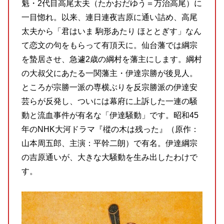
魁・2代目高尾太夫（たかおだゆう＝万治高尾）に
一目惚れ。以来、連日連夜吉原に通い詰め、高尾
太夫から「君はいま 駒形あたり ほととぎす」なん
て恋文の句をもらって有頂天に。仙台藩では綱宗
を蟄居させ、急遽2歳の綱村を藩主にします。綱村
の大叔父にあたる一関藩主・伊達宗勝が後見人。
ところが宗勝一派の専横ぶりを反宗勝派の伊達安
芸らが反発し、ついには幕府に上訴した一連の騒
動と流血事件が有名な「伊達騒動」です。昭和45
年のNHK大河ドラマ『樅の木は残った』（原作：
山本周五郎、主演：平幹二朗）で有名。伊達綱宗
の吉原通いが、大きな大騒動を生み出したわけで
す。