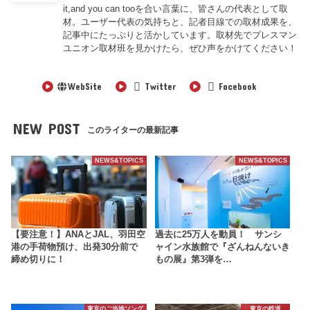
it,and you can tooを合い言葉に、皆さんの代表として取
材。ユーザー代表の気持ちと、記者目線での取材成果を、
記事中にたっぷりと活かしています。取材先でプレスマン
ユニオン取材班を見かけたら、ぜひ声をかけてください！
WebSite
Twitter
Facebook
NEW POST
このライターの最新記事
NEWS&TOPICS
NEWS&TOPICS
【要注意！】ANAとJAL、羽田空
過去に25万人を動員！ サンシ
港の手荷物預け、出発30分前で
ャイン水族館で『ざんねんないき
締め切りに！
もの展』第3弾を…
東京のご当地ソング
東京の鉄道