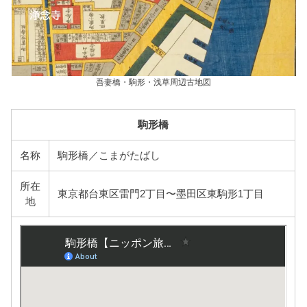
吾妻橋・駒形・浅草周辺古地図
駒形橋
名称
駒形橋／こまがたばし
所在
東京都台東区雷門2丁目〜墨田区東駒形1丁目
地