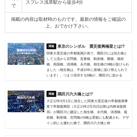
スプレス浅草駅から徒歩4分
で
掲載の内容は取材時のものです。最新の情報をご確認の
上、おでかけ下さい。
東京のシンボル 震災復興橋梁とは!?
関東大震災後の帝都復興計画で、隅田川には恒久橋と
して上流から言問橋、吾妻橋、駒形橋、厩橋、蔵前
橋、両国橋、清洲橋、永代橋、相生橋の9橋が架けられ
ました（相生橋は、平成10年に新橋に架け替えられて
います）。つまり現存する8橋が、隅田川に架かる
隅田川六大橋とは!?
大正12年9月1日に発生した関東大震災後の帝都復興事
業で帝都復興院（大正13年2月25日以降は内務省復興
局）が隅田川に建設した相生橋、永代橋、清洲橋、蔵
前橋、駒形橋、言問橋の6橋は景観にも配慮され、デザ
イン的にも優れた橋で、隅田川六大橋と称