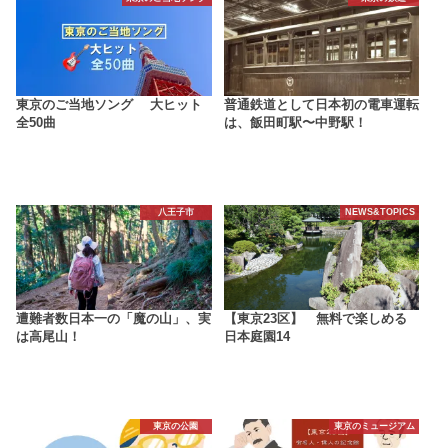
東京のご当地ソング 大ヒット
普通鉄道として日本初の電車運転
全50曲
は、飯田町駅〜中野駅！
八王子市
NEWS&TOPICS
遭難者数日本一の「魔の山」、実
【東京23区】 無料で楽しめる
は高尾山！
日本庭園14
東京の公園
東京のミュージアム