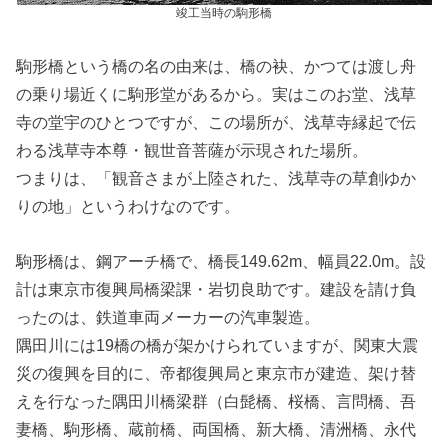
竣工当時の駒形橋
駒形橋という橋の名の由来は、橋の袂、かつては渡し舟
の乗り場近くに駒形堂があるから。実はこのお堂、浅草
寺の堂宇のひとつですが、この場所が、浅草寺縁起で伝
わる浅草寺本尊・観世音菩薩が示現された場所。
つまりは、「観音さまが上陸された、浅草寺の草創ゆか
りの地」というわけなのです。
駒形橋は、鋼アーチ橋で、橋長149.62m、幅員22.0m。設
計は東京市復興局橋梁課・岩切良助です。建設を請け負
ったのは、鉄道車両メーカーの汽車製造。
隅田川には19橋の橋が架かけられていますが、関東大震
災の復興を目的に、帝都復興局と東京市が建造、架け替
えを行なった隅田川橋梁群（白髭橋、桜橋、言問橋、吾
妻橋、駒形橋、蔵前橋、両国橋、新大橋、清洲橋、永代