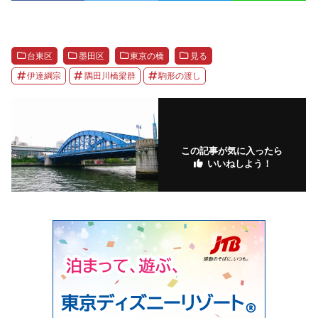
台東区
墨田区
東京の橋
見る
伊達綱宗
隅田川橋梁群
駒形の渡し
この記事が気に入ったら
いいねしよう！