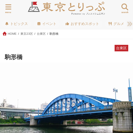
menu
search
トピックス
イベント
おすすめスポット
グルメ
HOME
東京23区
台東区
駒形橋
台東区
駒形橋