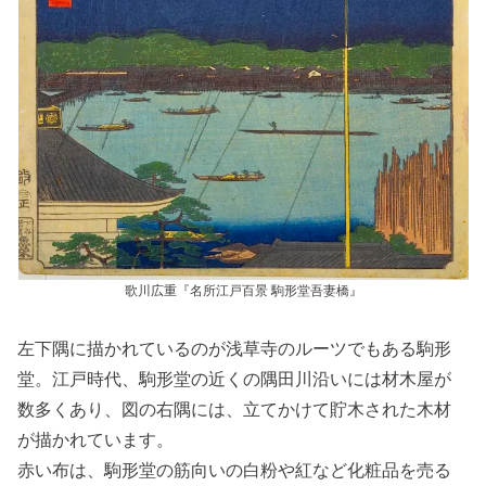
歌川広重『名所江戸百景 駒形堂吾妻橋』
左下隅に描かれているのが浅草寺のルーツでもある駒形
堂。江戸時代、駒形堂の近くの隅田川沿いには材木屋が
数多くあり、図の右隅には、立てかけて貯木された木材
が描かれています。
赤い布は、駒形堂の筋向いの白粉や紅など化粧品を売る