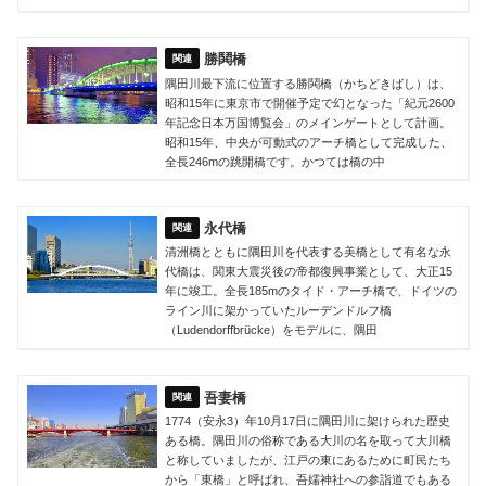
勝鬨橋
隅田川最下流に位置する勝鬨橋（かちどきばし）は、
昭和15年に東京市で開催予定で幻となった「紀元2600
年記念日本万国博覧会」のメインゲートとして計画。
昭和15年、中央が可動式のアーチ橋として完成した、
全長246mの跳開橋です。かつては橋の中
永代橋
清洲橋とともに隅田川を代表する美橋として有名な永
代橋は、関東大震災後の帝都復興事業として、大正15
年に竣工。全長185mのタイド・アーチ橋で、ドイツの
ライン川に架かっていたルーデンドルフ橋
（Ludendorffbrücke）をモデルに、隅田
吾妻橋
1774（安永3）年10月17日に隅田川に架けられた歴史
ある橋。隅田川の俗称である大川の名を取って大川橋
と称していましたが、江戸の東にあるために町民たち
から「東橋」と呼ばれ、吾嬬神社への参詣道でもある