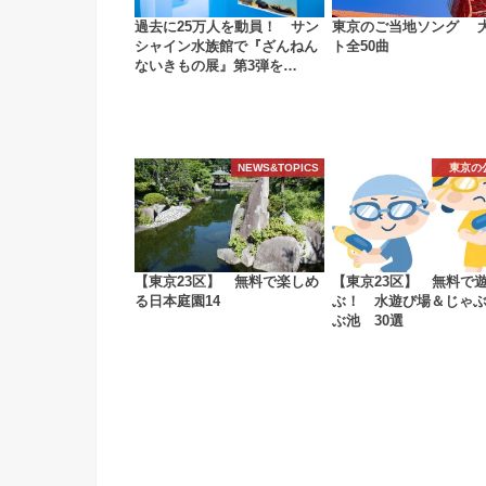
過去に25万人を動員！ サン
東京のご当地ソング 
シャイン水族館で『ざんねん
ト全50曲
ないきもの展』第3弾を…
NEWS&TOPICS
東京の
【東京23区】 無料で楽しめ
【東京23区】 無料で
る日本庭園14
ぶ！ 水遊び場＆じゃ
ぶ池 30選