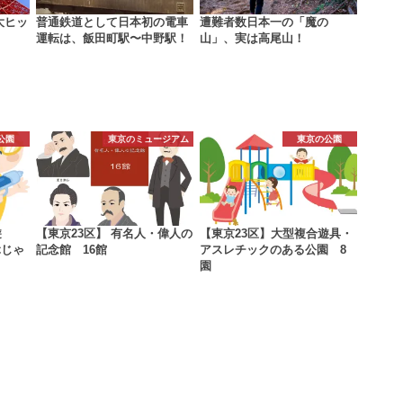
大ヒッ
普通鉄道として日本初の電車
遭難者数日本一の「魔の
運転は、飯田町駅〜中野駅！
山」、実は高尾山！
公園
東京のミュージアム
東京の公園
遊
【東京23区】 有名人・偉人の
【東京23区】大型複合遊具・
ぶじゃ
記念館 16館
アスレチックのある公園 8
園