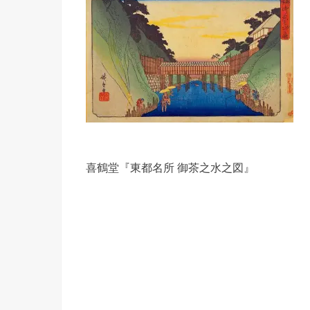
喜鶴堂『東都名所 御茶之水之図』