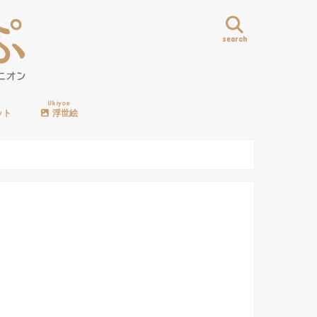
search
Ukiyoe
ット
浮世絵