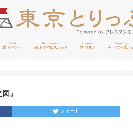
Event
Recommend
Gourmet
Power spot
イベント
おすすめスポット
グルメ
パワースポ
歩く
温泉
見る
買う
遊ぶ
食べる
之図』
ツイート