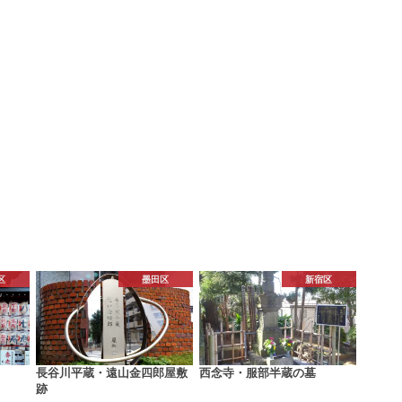
区
墨田区
新宿区
長谷川平蔵・遠山金四郎屋敷
西念寺・服部半蔵の墓
跡