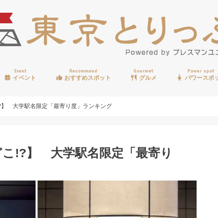
Event
Recommend
Gourmet
Power spot
イベント
おすすめスポット
グルメ
パワースポ
歩く
温泉
見る
買う
遊ぶ
食べる
?】 大学駅名限定「最寄り度」ランキング
こ!?】 大学駅名限定「最寄り