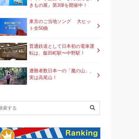
きもの展』第3弾を開催中！
東京のご当地ソング 大ヒッ
ト全50曲
普通鉄道として日本初の電車運
転は、飯田町駅〜中野駅！
遭難者数日本一の「魔の山」、
実は高尾山！