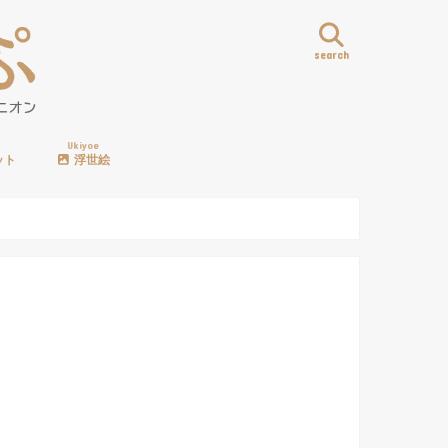
search
Ukiyoe
ット
浮世絵