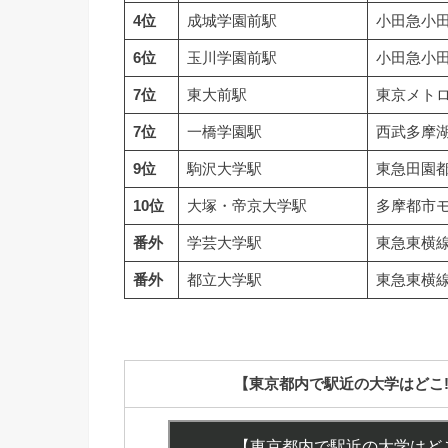
4位
成城学園前駅
小田急小
6位
玉川学園前駅
小田急小
7位
東大前駅
東京メト
7位
一橋学園駅
西武多摩
9位
駒沢大学駅
東急田園
10位
大塚・帝京大学駅
多摩都市
番外
学芸大学駅
東急東横
番外
都立大学駅
東急東横
【東京都内で駅近の大学はどこ