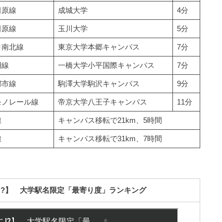
田原線
成城大学
4分
田原線
玉川大学
5分
ロ南北線
東京大学本郷キャンパス
7分
湖線
一橋大学小平国際キャンパス
7分
都市線
駒澤大学駒沢キャンパス
9分
モノレール線
帝京大学八王子キャンパス
11分
線
キャンパス移転で21km、5時間
線
キャンパス移転で31km、7時間
!?】 大学駅名限定「最寄り度」ランキング