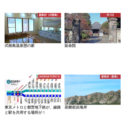
新島村（式根島）
荒川区
式根島温泉憩の家
延命院
NEWS&TOPICS
新島村（新島）
東京メトロと都営地下鉄が、線路
若郷前浜海岸
と駅を共用する場所が！