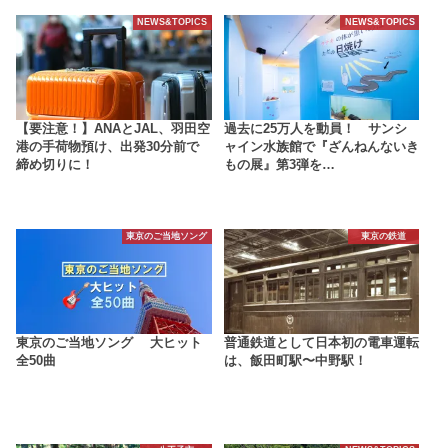
NEWS&TOPICS
NEWS&TOPICS
【要注意！】ANAとJAL、羽田空
過去に25万人を動員！ サンシ
港の手荷物預け、出発30分前で
ャイン水族館で『ざんねんないき
締め切りに！
もの展』第3弾を…
東京のご当地ソング
東京の鉄道
東京のご当地ソング 大ヒット
普通鉄道として日本初の電車運転
全50曲
は、飯田町駅〜中野駅！