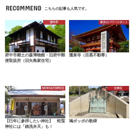
RECOMMEND
こちらの記事も人気です。
府中市
東京のパワースポット
府中市郷土の森博物館・旧府中郵
瀧泉寺（目黒不動尊）
便取扱所（旧矢島家住宅）
NEWS&TOPICS
台東区
【巳年に参拝したい神社】 蛇窪
鳩ポッポの歌碑
神社には「銭洗弁天」も！