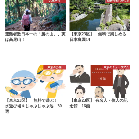
八王子市
NEWS&TOPICS
遭難者数日本一の「魔の山」、実
【東京23区】 無料で楽しめる
は高尾山！
日本庭園14
東京の公園
東京のミュージアム
【東京23区】 無料で遊ぶ！
【東京23区】 有名人・偉人の記
水遊び場＆じゃぶじゃぶ池 30
念館 16館
選