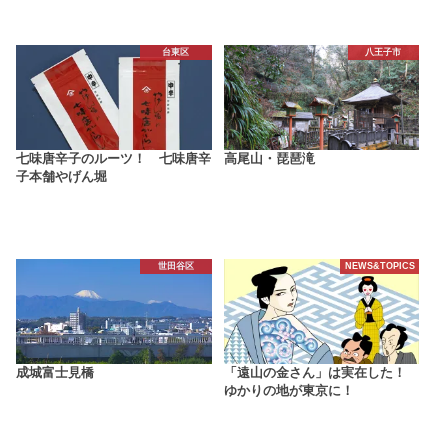
台東区
八王子市
七味唐辛子のルーツ！ 七味唐辛
高尾山・琵琶滝
子本舗やげん堀
世田谷区
NEWS&TOPICS
成城富士見橋
「遠山の金さん」は実在した！
ゆかりの地が東京に！