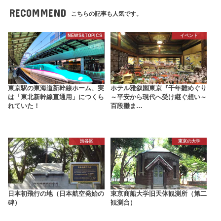
RECOMMEND
こちらの記事も人気です。
NEWS&TOPICS
イベント
東京駅の東海道新幹線ホーム、実
ホテル雅叙園東京『千年雛めぐり
は「東北新幹線直通用」につくら
～平安から現代へ受け継ぐ想い～
れていた！
百段雛ま…
渋谷区
東京の大学
日本初飛行の地（日本航空発始の
東京商船大学旧天体観測所（第二
碑）
観測台）