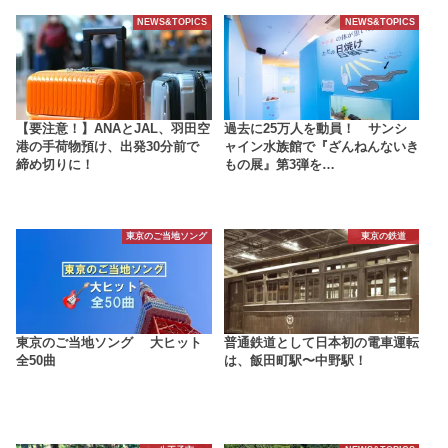
NEWS&TOPICS
NEWS&TOPICS
【要注意！】ANAとJAL、羽田空
過去に25万人を動員！ サンシ
港の手荷物預け、出発30分前で
ャイン水族館で『ざんねんないき
締め切りに！
もの展』第3弾を…
東京のご当地ソング
東京の鉄道
東京のご当地ソング 大ヒット
普通鉄道として日本初の電車運転
全50曲
は、飯田町駅〜中野駅！