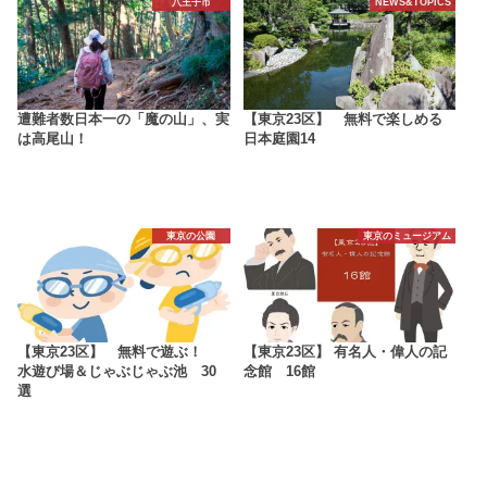
八王子市
NEWS&TOPICS
遭難者数日本一の「魔の山」、実
【東京23区】 無料で楽しめる
は高尾山！
日本庭園14
東京の公園
東京のミュージアム
【東京23区】 無料で遊ぶ！
【東京23区】 有名人・偉人の記
水遊び場＆じゃぶじゃぶ池 30
念館 16館
選