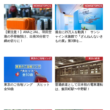
NEWS&TOPICS
NEWS&TOPICS
【要注意！】ANAとJAL、羽田空
過去に25万人を動員！ サンシ
港の手荷物預け、出発30分前で
ャイン水族館で『ざんねんないき
締め切りに！
もの展』第3弾を…
東京のご当地ソング
東京の鉄道
東京のご当地ソング 大ヒット
普通鉄道として日本初の電車運転
全50曲
は、飯田町駅〜中野駅！