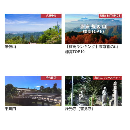
八王子市
NEWS&TOPICS
景信山
【標高ランキング】東京都の山
標高TOP10
千代田区
東京のパワースポット
平川門
浄光寺（雪見寺）