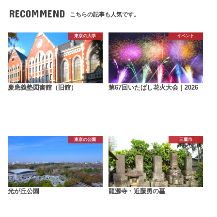
RECOMMEND
こちらの記事も人気です。
東京の大学
イベント
慶應義塾図書館（旧館）
第67回いたばし花火大会｜2026
東京の公園
三鷹市
光が丘公園
龍源寺・近藤勇の墓