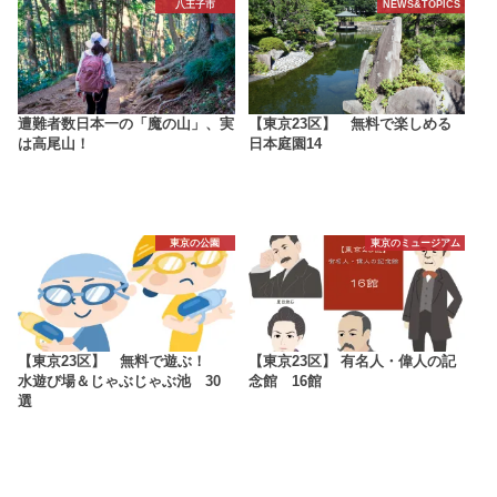
八王子市
NEWS&TOPICS
遭難者数日本一の「魔の山」、実
【東京23区】 無料で楽しめる
は高尾山！
日本庭園14
東京の公園
東京のミュージアム
【東京23区】 無料で遊ぶ！
【東京23区】 有名人・偉人の記
水遊び場＆じゃぶじゃぶ池 30
念館 16館
選